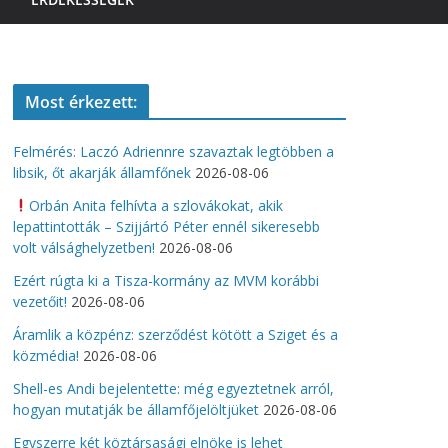
Most érkezett:
Felmérés: Laczó Adriennre szavaztak legtöbben a
libsik, őt akarják államfőnek
2026-08-06
Orbán Anita felhívta a szlovákokat, akik
lepattintották – Szijjártó Péter ennél sikeresebb
volt válsághelyzetben!
2026-08-06
Ezért rúgta ki a Tisza-kormány az MVM korábbi
vezetőit!
2026-08-06
Áramlik a közpénz: szerződést kötött a Sziget és a
közmédia!
2026-08-06
Shell-es Andi bejelentette: még egyeztetnek arról,
hogyan mutatják be államfőjelöltjüket
2026-08-06
Egyszerre két köztársasági elnöke is lehet