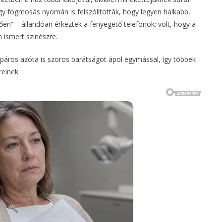
y fogmosás nyomán is felszólították, hogy legyen halkabb,
n” – állandóan érkeztek a fenyegető telefonok: volt, hogy a
 ismert színészre.
a páros azóta is szoros barátságot ápol egymással, így többek
reinek.