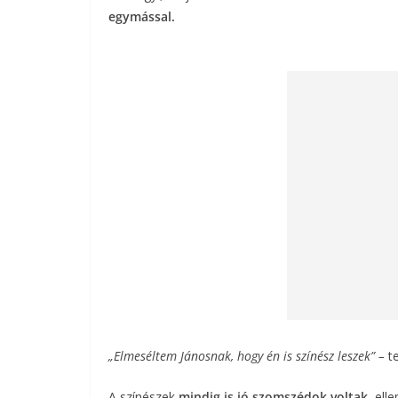
egymással.
„Elmeséltem Jánosnak, hogy én is színész leszek” –
t
A színészek
mindig is jó szomszédok voltak
, ell