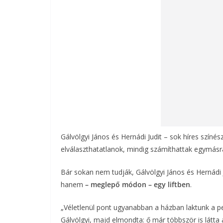
o
e
o
g
k
Gálvölgyi János és Hernádi Judit – sok híres színés
elválaszthatatlanok, mindig számíthattak egymásr
Bár sokan nem tudják, Gálvölgyi János és Hernádi
hanem
– meglepő módon – egy liftben
.
„Véletlenül pont ugyanabban a házban laktunk a p
Gálvölgyi, majd elmondta: ő már többször is látta a