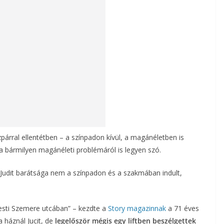
zpárral ellentétben – a színpadon kívül, a magánéletben is
a bármilyen magánéleti problémáról is legyen szó.
 Judit barátsága nem a színpadon és a szakmában indult,
esti Szemere utcában” – kezdte a
Story magazinnak
a 71 éves
 háznál Jucit, de
legelőször mégis egy liftben beszélgettek