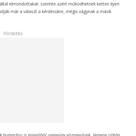
 által elmondottakat: szerinte azért működhetnek ketten ilyen
tudják már a választ a kérdésükre, mégis vágynak a másik
Hirdetés
 humorhoz is nagyjából ugyanúgy viszonyulunk. Nagyon ritkán,