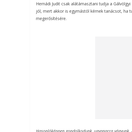
Hernádi Judit csak alátámasztani tudja a Gálvölgyi
jól, mert akkor is egymástól kérnek tanácsot, ha 
megerősítésére.
Hasonlóképpen gondolkodunk, ugyanarra vágyunk. A