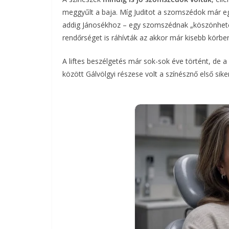
meggyűlt a baja. Míg Juditot a szomszédok már eg
addig Jánosékhoz – egy szomszédnak „köszönhetőe
rendőrséget is ráhívták az akkor már kisebb körben
A liftes beszélgetés már sok-sok éve történt, de 
között Gálvölgyi részese volt a színésznő első sike