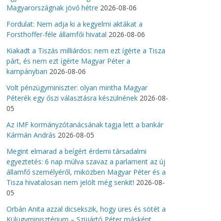
Magyarországnak jövő hétre
2026-08-06
Fordulat: Nem adja ki a kegyelmi aktákat a
Forsthoffer-féle államfői hivatal
2026-08-06
Kiakadt a Tiszás milliárdos: nem ezt ígérte a Tisza
párt, és nem ezt ígérte Magyar Péter a
kampányban
2026-08-06
Volt pénzügyminiszter: olyan mintha Magyar
Péterék egy őszi választásra készülnének
2026-08-
05
Az IMF kormányzótanácsának tagja lett a bankár
Kármán András
2026-08-05
Megint elmarad a beígért érdemi társadalmi
egyeztetés: 6 nap múlva szavaz a parlament az új
államfő személyéről, miközben Magyar Péter és a
Tisza hivatalosan nem jelölt még senkit!
2026-08-
05
Orbán Anita azzal dicsekszik, hogy üres és sötét a
Külügyminisztérium – Szijjártó Péter másként