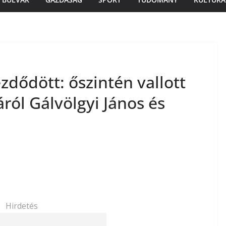
zdődött: őszintén vallott
ról Gálvölgyi János és
Hirdetés