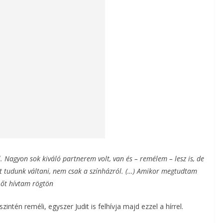
. Nagyon sok kiváló partnerem volt, van és – remélem – lesz is, de
ót tudunk váltani, nem csak a színházról. (…) Amikor megtudtam
 őt hívtam rögtön
intén reméli, egyszer Judit is felhívja majd ezzel a hírrel.