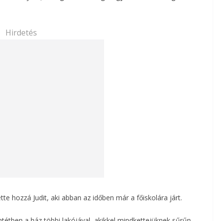
Hirdetés
ette hozzá Judit, aki abban az időben már a főiskolára járt.
entétben a ház többi lakójával, akikkel mindkettejüknek sűrűn