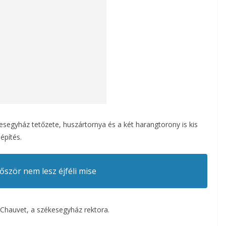
kesegyház tetőzete, huszártornya és a két harangtorony is kis
építés.
őször nem lesz éjféli mise
Chauvet, a székesegyház rektora.