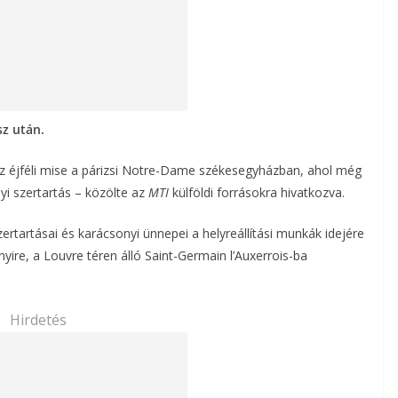
sz után.
z éjféli mise a párizsi Notre-Dame székesegyházban, ahol még
yi szertartás – közölte az
MTI
külföldi forrásokra hivatkozva.
rtartásai és karácsonyi ünnepei a helyreállítási munkák idejére
ire, a Louvre téren álló Saint-Germain l’Auxerrois-ba
Hirdetés