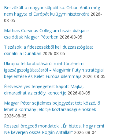
Beszűkült a magyar külpolitika: Orbán Anita még
nem hagyta el Európát külügyminiszterként
2026-
08-05
Mathias Corvinus Collegium tiszás diákjai is
csalódtak Magyar Péterben
2026-08-05
Tiszások: a fideszesekből kell duzzasztógátat
csinálni a Dunában
2026-08-05
Ukrajna feldarabolásáról mint történelmi
igazságszolgáltatásról – Vlagyimir Putyin stratégiai
bejelentése és Kelet-Európa dilemmája
2026-08-05
Életveszélyes fenyegetést kapott Majka,
elmaradhat az erdélyi koncertje
2026-08-05
Magyar Péter sejtelmes bejegyzést tett közzé, ő
lehet a kormány jelöltje köztársasági elnöknek
2026-08-05
Rosszul öregedő mondatok: „Én biztos, hogy nem!
Ne keverjen össze Rogán Antallal!”
2026-08-04