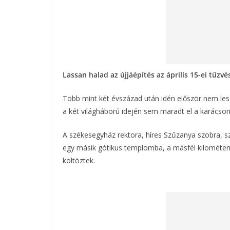
Lassan halad az újjáépítés az április 15-ei tűzvé
Több mint két évszázad után idén először nem les
a két világháború idején sem maradt el a karácson
A székesegyház rektora, híres Szűzanya szobra, sze
egy másik gótikus templomba, a másfél kilométerny
költöztek.