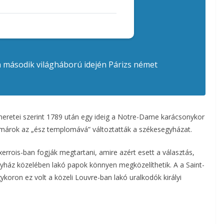
r a második világháború idején Párizs német
meretei szerint 1789 után egy ideig a Notre-Dame karácsonykor
dalmárok az „ész templomává” változtatták a székesegyházat.
xerrois-ban fogják megtartani, amire azért esett a választás,
yház közelében lakó papok könnyen megközelíthetik. A a Saint-
ykoron ez volt a közeli Louvre-ban lakó uralkodók királyi