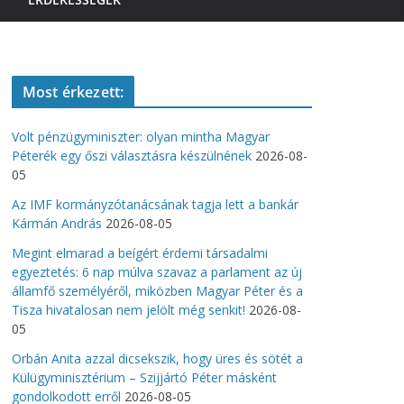
Most érkezett:
Volt pénzügyminiszter: olyan mintha Magyar
Péterék egy őszi választásra készülnének
2026-08-
05
Az IMF kormányzótanácsának tagja lett a bankár
Kármán András
2026-08-05
Megint elmarad a beígért érdemi társadalmi
egyeztetés: 6 nap múlva szavaz a parlament az új
államfő személyéről, miközben Magyar Péter és a
Tisza hivatalosan nem jelölt még senkit!
2026-08-
05
Orbán Anita azzal dicsekszik, hogy üres és sötét a
Külügyminisztérium – Szijjártó Péter másként
gondolkodott erről
2026-08-05