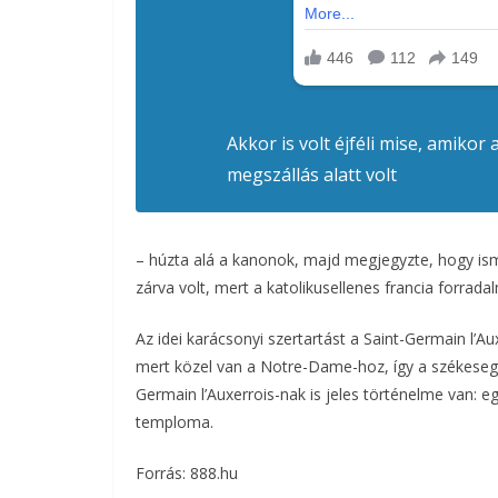
Akkor is volt éjféli mise, amiko
megszállás alatt volt
– húzta alá a kanonok, majd megjegyzte, hogy is
zárva volt, mert a katolikusellenes francia forra
Az idei karácsonyi szertartást a Saint-Germain l’Au
mert közel van a Notre-Dame-hoz, így a székeseg
Germain l’Auxerrois-nak is jeles történelme van: eg
temploma.
Forrás: 888.hu