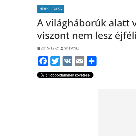
HÍREK
VILÁG
A világháborúk alatt 
viszont nem lesz éjfé
2019-12-21
hirextra2
F
T
V
E
O
ac
w
K
m
ss
e
itt
ai
za
b
er
l
m
o
e
o
g
k