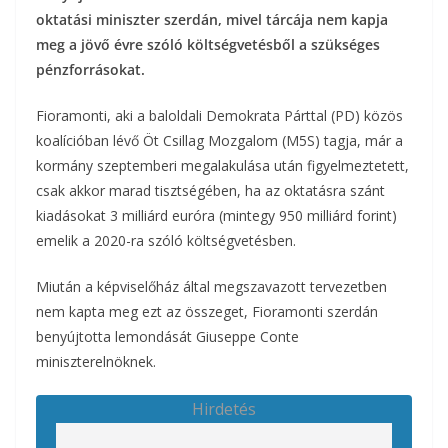
oktatási miniszter szerdán, mivel tárcája nem kapja
meg a jövő évre szóló költségvetésből a szükséges
pénzforrásokat.
Fioramonti, aki a baloldali Demokrata Párttal (PD) közös
koalícióban lévő Öt Csillag Mozgalom (M5S) tagja, már a
kormány szeptemberi megalakulása után figyelmeztetett,
csak akkor marad tisztségében, ha az oktatásra szánt
kiadásokat 3 milliárd euróra (mintegy 950 milliárd forint)
emelik a 2020-ra szóló költségvetésben.
Miután a képviselőház által megszavazott tervezetben
nem kapta meg ezt az összeget, Fioramonti szerdán
benyújtotta lemondását Giuseppe Conte
miniszterelnöknek.
Hirdetés