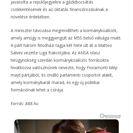
javasolta a repülőjegyekre a gázkibocsátás
csökkentésének és az oktatás finanszírozásának a
növelése érdekében.
A miniszter távozása megrendítheti a kormánykoalíciót,
amely amúgy is meggyengült az M5S belső válsága miatt.
A párt három felsőházi tagja két hete ült át a Matteo
Salvini vezette Liga frakciójába. Az ANSA olasz
hírügynökség szerdán kormánykoalíciós forrásokra
hivatkozva valószínűnek nevezte, hogy Fioramonti kilép
majd pártjából, és önálló parlamenti csoportot alakít,
amely kormánybarát marad, és egy új politikai
formációnak lehet a csírája.
Forrás: 888.hu