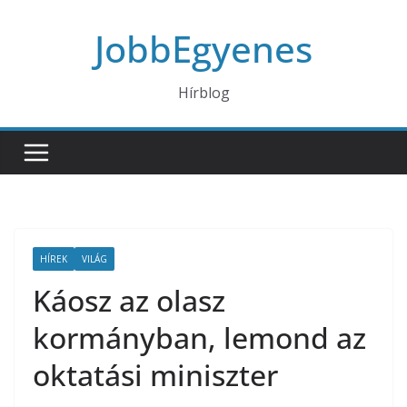
Skip
JobbEgyenes
to
content
Hírblog
HÍREK
VILÁG
Káosz az olasz
kormányban, lemond az
oktatási miniszter