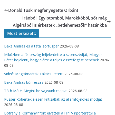
Donald Tusk megfenyegette Orbánt
Iránból, Egyiptomból, Marokkóból, sőt még
Algériából is érkeztek „betlehemezők” hazánkba
Most érkezett:
Baka András és a tatai sortűzper
2026-08-08
Miközben a fél ország feljelentette a szomszédját, Magyar
Péter bejelenti, hogy elérte a teljes összefogást népének
2026-
08-08
Videó: Megtámadták Takács Pétert!
2026-08-08
Baka András bűnrészes
2026-08-08
Tóth Máté: Megint be vagyunk csapva
2026-08-08
Puzsér Róberték élesen kritizálták az államfőjelölés módját
2026-08-08
Botrány a Kormányinfón: elvették a HírTV riporterétől a