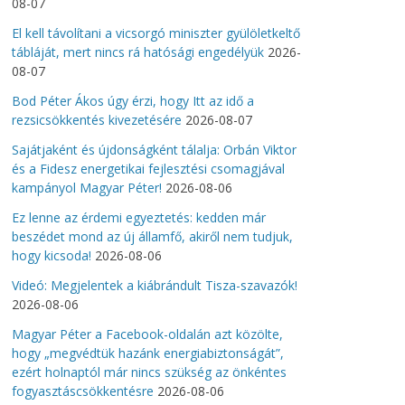
08-07
El kell távolítani a vicsorgó miniszter gyülöletkeltő
tábláját, mert nincs rá hatósági engedélyük
2026-
08-07
Bod Péter Ákos úgy érzi, hogy Itt az idő a
rezsicsökkentés kivezetésére
2026-08-07
Sajátjaként és újdonságként tálalja: Orbán Viktor
és a Fidesz energetikai fejlesztési csomagjával
kampányol Magyar Péter!
2026-08-06
Ez lenne az érdemi egyeztetés: kedden már
beszédet mond az új államfő, akiről nem tudjuk,
hogy kicsoda!
2026-08-06
Videó: Megjelentek a kiábrándult Tisza-szavazók!
2026-08-06
Magyar Péter a Facebook-oldalán azt közölte,
hogy „megvédtük hazánk energiabiztonságát”,
ezért holnaptól már nincs szükség az önkéntes
fogyasztáscsökkentésre
2026-08-06