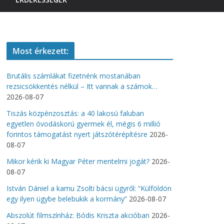
Most érkezett:
Brutális számlákat fizetnénk mostanában
rezsicsökkentés nélkül – Itt vannak a számok…
2026-08-07
Tiszás közpénzosztás: a 40 lakosú faluban
egyetlen óvodáskorú gyermek él, mégis 6 millió
forintos támogatást nyert játszótérépítésre
2026-
08-07
Mikor kérik ki Magyar Péter mentelmi jogát?
2026-
08-07
István Dániel a kamu Zsolti bácsi ügyről: “Külföldön
egy ilyen ügybe belebukik a kormány”
2026-08-07
Abszolút filmszínház: Bódis Kriszta akcióban
2026-