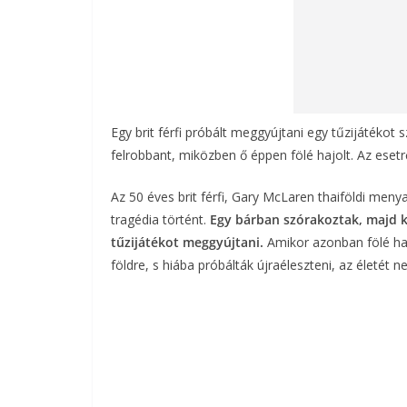
Egy brit férfi próbált meggyújtani egy tűzijátékot
felrobbant, miközben ő éppen fölé hajolt. Az esetrő
Az 50 éves brit férfi, Gary McLaren thaiföldi meny
tragédia történt.
Egy bárban szórakoztak, majd k
tűzijátékot meggyújtani.
Amikor azonban fölé haj
földre, s hiába próbálták újraéleszteni, az életét