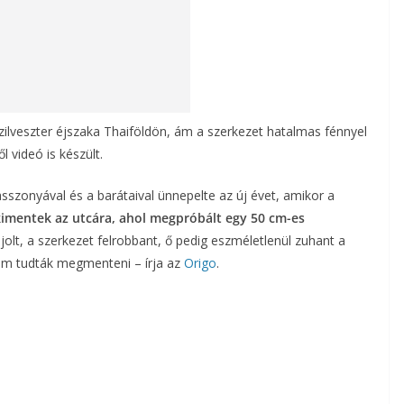
 szilveszter éjszaka Thaiföldön, ám a szerkezet hatalmas fénnyel
l videó is készült.
asszonyával és a barátaival ünnepelte az új évet, amikor a
imentek az utcára, ahol megpróbált egy 50 cm-es
olt, a szerkezet felrobbant, ő pedig eszméletlenül zuhant a
 nem tudták megmenteni – írja az
Origo
.