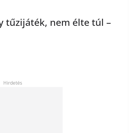
 tűzijáték, nem élte túl –
Hirdetés