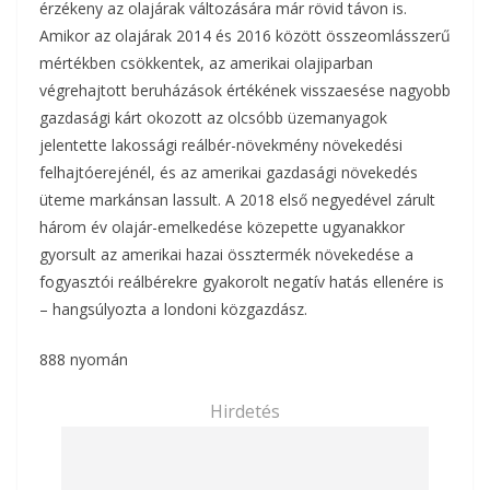
érzékeny az olajárak változására már rövid távon is.
Amikor az olajárak 2014 és 2016 között összeomlásszerű
mértékben csökkentek, az amerikai olajiparban
végrehajtott beruházások értékének visszaesése nagyobb
gazdasági kárt okozott az olcsóbb üzemanyagok
jelentette lakossági reálbér-növekmény növekedési
felhajtóerejénél, és az amerikai gazdasági növekedés
üteme markánsan lassult. A 2018 első negyedével zárult
három év olajár-emelkedése közepette ugyanakkor
gyorsult az amerikai hazai össztermék növekedése a
fogyasztói reálbérekre gyakorolt negatív hatás ellenére is
– hangsúlyozta a londoni közgazdász.
888 nyomán
Hirdetés