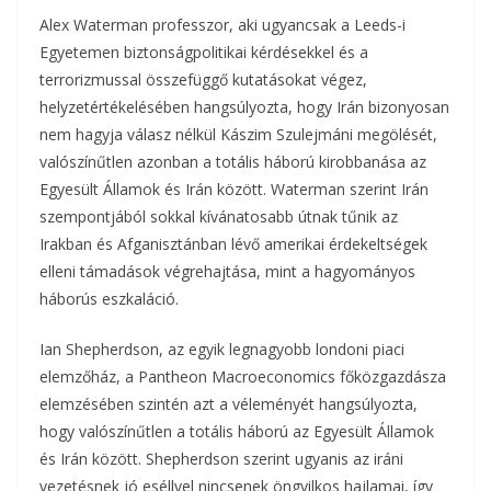
Alex Waterman professzor, aki ugyancsak a Leeds-i
Egyetemen biztonságpolitikai kérdésekkel és a
terrorizmussal összefüggő kutatásokat végez,
helyzetértékelésében hangsúlyozta, hogy Irán bizonyosan
nem hagyja válasz nélkül Kászim Szulejmáni megölését,
valószínűtlen azonban a totális háború kirobbanása az
Egyesült Államok és Irán között. Waterman szerint Irán
szempontjából sokkal kívánatosabb útnak tűnik az
Irakban és Afganisztánban lévő amerikai érdekeltségek
elleni támadások végrehajtása, mint a hagyományos
háborús eszkaláció.
Ian Shepherdson, az egyik legnagyobb londoni piaci
elemzőház, a Pantheon Macroeconomics főközgazdásza
elemzésében szintén azt a véleményét hangsúlyozta,
hogy valószínűtlen a totális háború az Egyesült Államok
és Irán között. Shepherdson szerint ugyanis az iráni
vezetésnek jó eséllyel nincsenek öngyilkos hajlamai, így