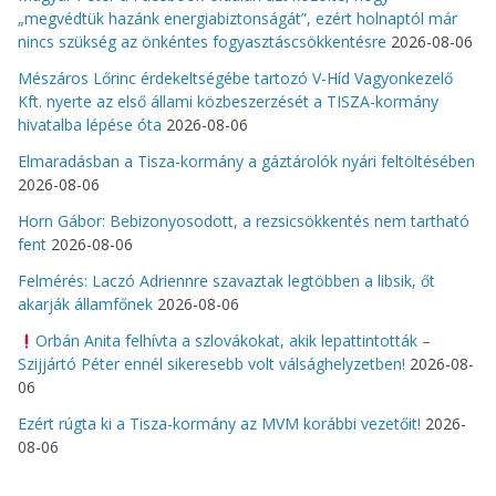
„megvédtük hazánk energiabiztonságát”, ezért holnaptól már
nincs szükség az önkéntes fogyasztáscsökkentésre
2026-08-06
Mészáros Lőrinc érdekeltségébe tartozó V-Híd Vagyonkezelő
Kft. nyerte az első állami közbeszerzését a TISZA-kormány
hivatalba lépése óta
2026-08-06
Elmaradásban a Tisza-kormány a gáztárolók nyári feltöltésében
2026-08-06
Horn Gábor: Bebizonyosodott, a rezsicsökkentés nem tartható
fent
2026-08-06
Felmérés: Laczó Adriennre szavaztak legtöbben a libsik, őt
akarják államfőnek
2026-08-06
Orbán Anita felhívta a szlovákokat, akik lepattintották –
Szijjártó Péter ennél sikeresebb volt válsághelyzetben!
2026-08-
06
Ezért rúgta ki a Tisza-kormány az MVM korábbi vezetőit!
2026-
08-06