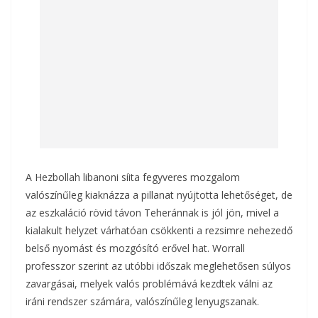
A Hezbollah libanoni síita fegyveres mozgalom
valószínűleg kiaknázza a pillanat nyújtotta lehetőséget, de
az eszkaláció rövid távon Teheránnak is jól jön, mivel a
kialakult helyzet várhatóan csökkenti a rezsimre nehezedő
belső nyomást és mozgósító erővel hat. Worrall
professzor szerint az utóbbi időszak meglehetősen súlyos
zavargásai, melyek valós problémává kezdtek válni az
iráni rendszer számára, valószínűleg lenyugszanak.