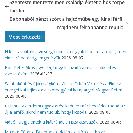
Szenteste mentette meg családja életét a hős törpe
tacskó
Babonából pénzt szórt a hajtóműbe egy kínai férfi,
majdnem felrobbant a repülő
Most érkezett:
El kell távolítani a vicsorgó miniszter gyülöletkeltő tábláját, mert
nincs rá hatósági engedélyük
2026-08-07
Bod Péter Ákos úgy érzi, hogy Itt az idő a rezsicsökkentés
kivezetésére
2026-08-07
Sajátjaként és újdonságként tálalja: Orbán Viktor és a Fidesz
energetikai fejlesztési csomagjával kampányol Magyar Péter!
2026-08-06
Ez lenne az érdemi egyeztetés: kedden már beszédet mond az
új államfő, akiről nem tudjuk, hogy kicsoda!
2026-08-06
Videó: Megjelentek a kiábrándult Tisza-szavazók!
2026-08-06
Magyar Péter a Facebook-oldalán azt közölte, hogy