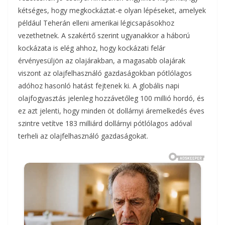
kétséges, hogy megkockáztat-e olyan lépéseket, amelyek
például Teherán elleni amerikai légicsapásokhoz
vezethetnek. A szakértő szerint ugyanakkor a háború
kockázata is elég ahhoz, hogy kockázati felár
érvényesüljön az olajárakban, a magasabb olajárak
viszont az olajfelhasználó gazdaságokban pótlólagos
adóhoz hasonló hatást fejtenek ki. A globális napi
olajfogyasztás jelenleg hozzávetőleg 100 millió hordó, és
ez azt jelenti, hogy minden öt dollárnyi áremelkedés éves
szintre vetítve 183 milliárd dollárnyi pótlólagos adóval
terheli az olajfelhasználó gazdaságokat.