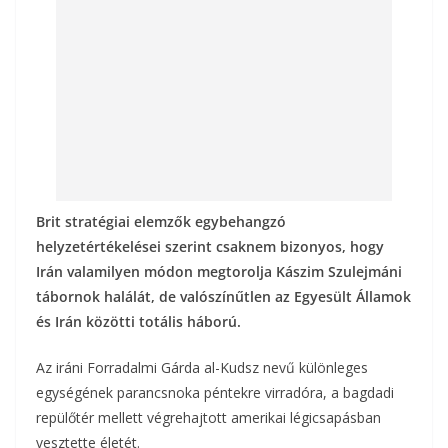
k
Brit stratégiai elemzők egybehangzó
helyzetértékelései szerint csaknem bizonyos, hogy
Irán valamilyen módon megtorolja Kászim Szulejmáni
tábornok halálát, de valószínűtlen az Egyesült Államok
és Irán közötti totális háború.
Az iráni Forradalmi Gárda al-Kudsz nevű különleges
egységének parancsnoka péntekre virradóra, a bagdadi
repülőtér mellett végrehajtott amerikai légicsapásban
vesztette életét.