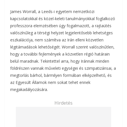
James Worrall, a Leeds-i egyetem nemzetközi
kapcsolatokkal és közel-keleti tanulmányokkal foglalkozó
professzora elemzésében úgy fogalmazott, a rajtaütés
valószínűleg a térségi helyzet legjelentősebb lehetséges
eszkalációja, nem számítva az Irán elleni közvetlen
légitámadások lehetőségét. Worrall szerint valószínűtlen,
hogy a további fejlemények a közvetlen régió határain
belül maradnak. Tekintettel arra, hogy Iránnak minden
földrészen vannak műveleti egységei és szimpatizánsai, a
megtorlás bárhol, bármilyen formában elképzelhető, és
az Egyesült Államok nem sokat tehet ennek
megakadályozására.
Hirdetés