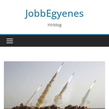
Skip
JobbEgyenes
to
content
Hírblog