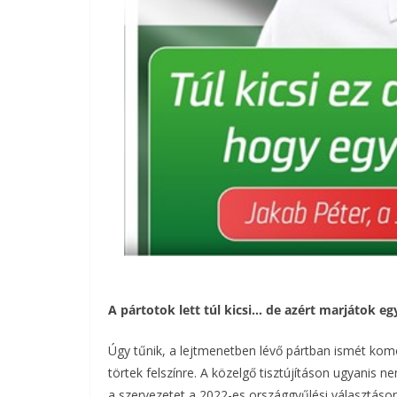
A pártotok lett túl kicsi… de azért marjátok eg
Úgy tűnik, a lejtmenetben lévő pártban ismét kom
törtek felszínre. A közelgő tisztújításon ugyanis 
a szervezetet a 2022-es országgyűlési választáson.