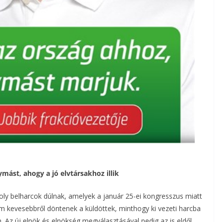
ymást, ahogy a jó elvtársakhoz illik
oly belharcok dúlnak, amelyek a január 25-ei kongresszus miatt
nem kevesebbről döntenek a küldöttek, minthogy ki vezeti harcba
 Az új elnök és elnökség megválasztásával pedig az is eldől,