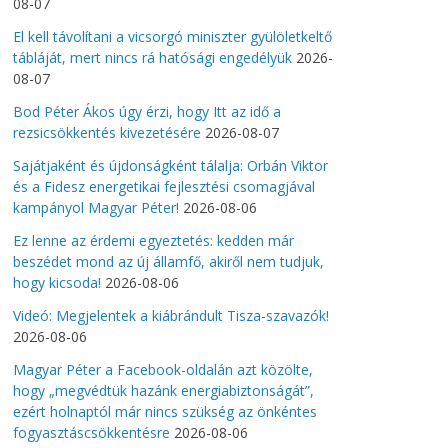
08-07
El kell távolítani a vicsorgó miniszter gyülöletkeltő
tábláját, mert nincs rá hatósági engedélyük
2026-
08-07
Bod Péter Ákos úgy érzi, hogy Itt az idő a
rezsicsökkentés kivezetésére
2026-08-07
Sajátjaként és újdonságként tálalja: Orbán Viktor
és a Fidesz energetikai fejlesztési csomagjával
kampányol Magyar Péter!
2026-08-06
Ez lenne az érdemi egyeztetés: kedden már
beszédet mond az új államfő, akiről nem tudjuk,
hogy kicsoda!
2026-08-06
Videó: Megjelentek a kiábrándult Tisza-szavazók!
2026-08-06
Magyar Péter a Facebook-oldalán azt közölte,
hogy „megvédtük hazánk energiabiztonságát”,
ezért holnaptól már nincs szükség az önkéntes
fogyasztáscsökkentésre
2026-08-06