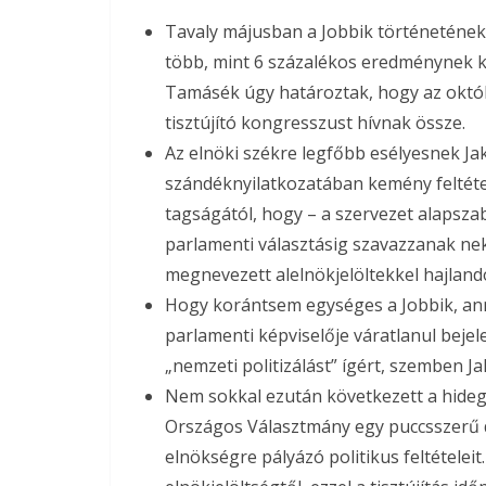
Tavaly májusban a Jobbik történetének 
több, mint 6 százalékos eredménynek k
Tamásék úgy határoztak, hogy az októb
tisztújító kongresszust hívnak össze.
Az elnöki székre legfőbb esélyesnek Jak
szándéknyilatkozatában kemény feltétel
tagságától, hogy – a szervezet alapszabá
parlamenti választásig szavazzanak neki 
megnevezett alelnökjelöltekkel hajland
Hogy korántsem egységes a Jobbik, ann
parlamenti képviselője váratlanul bejel
„nemzeti politizálást” ígért, szemben J
Nem sokkal ezután következett a hideg
Országos Választmány egy puccsszerű d
elnökségre pályázó politikus feltételei