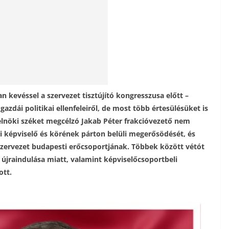
 kevéssel a szervezet tisztújító kongresszusa előtt –
t gazdái politikai ellenfeleiről, de most több értesülésüket is
z elnöki széket megcélzó Jakab Péter frakcióvezető nem
i képviselő és körének párton belüli megerősödését, és
szervezet budapesti erőcsoportjának. Többek között vétót
k újraindulása miatt, valamint képviselőcsoportbeli
ott.