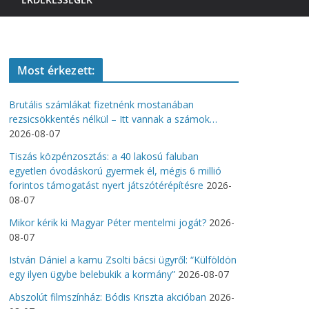
Most érkezett:
Brutális számlákat fizetnénk mostanában
rezsicsökkentés nélkül – Itt vannak a számok…
2026-08-07
Tiszás közpénzosztás: a 40 lakosú faluban
egyetlen óvodáskorú gyermek él, mégis 6 millió
forintos támogatást nyert játszótérépítésre
2026-
08-07
Mikor kérik ki Magyar Péter mentelmi jogát?
2026-
08-07
István Dániel a kamu Zsolti bácsi ügyről: “Külföldön
egy ilyen ügybe belebukik a kormány”
2026-08-07
Abszolút filmszínház: Bódis Kriszta akcióban
2026-