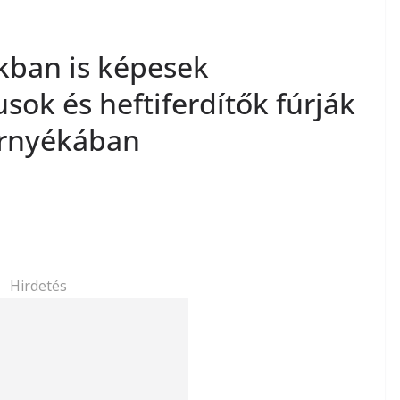
kban is képesek
sok és heftiferdítők fúrják
árnyékában
Hirdetés