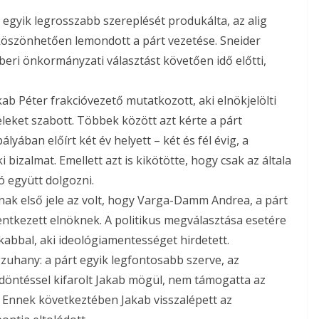
egyik legrosszabb szereplését produkálta, az alig
öszönhetően lemondott a párt vezetése. Sneider
eri önkormányzati választást követően idő előtti,
ab Péter frakcióvezető mutatkozott, aki elnökjelölti
eket szabott. Többek között azt kérte a párt
lyában előírt két év helyett – két és fél évig, a
bizalmat. Emellett azt is kikötötte, hogy csak az általa
ó együtt dolgozni.
ak első jele az volt, hogy Varga-Damm Andrea, a párt
entkezett elnöknek. A politikus megválasztása esetére
akabbal, aki ideológiamentességet hirdetett.
zuhany: a párt egyik legfontosabb szerve, az
öntéssel kifarolt Jakab mögül, nem támogatta az
t. Ennek következtében Jakab visszalépett az