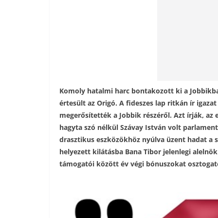
Komoly hatalmi harc bontakozott ki a Jobbikban
értesült az Origó. A fideszes lap ritkán ír igaza
megerősítették a Jobbik részéről. Azt írják, a
hagyta szó nélkül Szávay István volt parlament
drasztikus eszközökhöz nyúlva üzent hadat a 
helyezett kilátásba Bana Tibor jelenlegi alelnö
támogatói között év végi bónuszokat osztogat