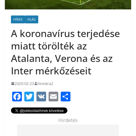
HÍREK
VILÁG
A koronavírus terjedése
miatt törölték az
Atalanta, Verona és az
Inter mérkőzéseit
2020-02-23
hirextra2
F
T
V
E
O
ac
w
K
m
ss
e
itt
ai
za
Hirdetés
b
er
l
m
o
e