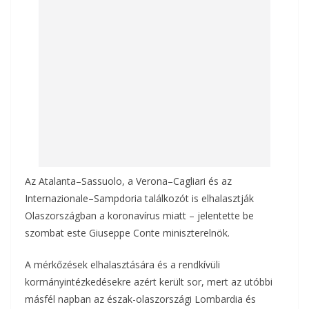
o
g
k
Az Atalanta–Sassuolo, a Verona–Cagliari és az
Internazionale–Sampdoria találkozót is elhalasztják
Olaszországban a koronavírus miatt – jelentette be
szombat este Giuseppe Conte miniszterelnök.
A mérkőzések elhalasztására és a rendkívüli
kormányintézkedésekre azért került sor, mert az utóbbi
másfél napban az észak-olaszországi Lombardia és