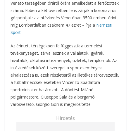
Veneto térségében óráról órára emelkedett a fertőzöttek
száma. Ebben a két övezetben le is zárják a koronavírus
gócpontjait: az intézkedés Venetóban 3500 embert érint,
míg Lombardiában csaknem 47 ezret – írja a
Nemzeti
Sport
.
Az érintett térségekben felfüggesztik a termelési
tevékenységet, zárva lesznek a vállalatok, gyárak,
hivatalok, oktatási intézmények, üzletek, templomok. Az
intézkedések között szerepel a sportesemények
elhalasztása is, ezek részleteiről az illetékes tárcavezetők,
a futballmeccsek esetében Vincenzo Spadafora
sportminiszter határozott. A döntést Milánó
polgármestere, Giuseppe Sala és a bergamói
városvezető, Giorgio Gori is megerősítette.
Hirdetés