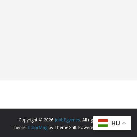
Copyright © 2026
JobbEgyenes
. All rights reserved.
HU
Theme:
ColorMag
by ThemeGrill. Powered by
WordPress
.