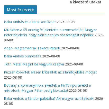
a kivezető utakat
Most érkezett:
Baka András és a tatai sortűzper
2026-08-08
Miközben a fél ország feljelentette a szomszédját, Magyar
Péter bejelenti, hogy elérte a teljes összefogást népének
2026-
08-08
Videó: Megtámadták Takács Pétert!
2026-08-08
Baka András bűnrészes
2026-08-08
Tóth Máté: Megint be vagyunk csapva
2026-08-08
Puzsér Róberték élesen kritizálták az államfőjelölés módját
2026-08-08
Botrány a Kormányinfón: elvették a HírTV riporterétől a
mikrofont, Magyar Péter pedig kioktatta!
2026-08-08
Baka András a Sándor-palotába? Aki magyar az tiltakozik!
2026-
08-08