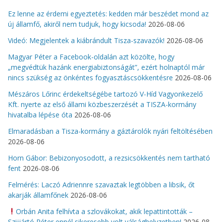
Ez lenne az érdemi egyeztetés: kedden már beszédet mond az
új államfő, akiről nem tudjuk, hogy kicsoda!
2026-08-06
Videó: Megjelentek a kiábrándult Tisza-szavazók!
2026-08-06
Magyar Péter a Facebook-oldalán azt közölte, hogy
„megvédtük hazánk energiabiztonságát”, ezért holnaptól már
nincs szükség az önkéntes fogyasztáscsökkentésre
2026-08-06
Mészáros Lőrinc érdekeltségébe tartozó V-Híd Vagyonkezelő
Kft. nyerte az első állami közbeszerzését a TISZA-kormány
hivatalba lépése óta
2026-08-06
Elmaradásban a Tisza-kormány a gáztárolók nyári feltöltésében
2026-08-06
Horn Gábor: Bebizonyosodott, a rezsicsökkentés nem tartható
fent
2026-08-06
Felmérés: Laczó Adriennre szavaztak legtöbben a libsik, őt
akarják államfőnek
2026-08-06
Orbán Anita felhívta a szlovákokat, akik lepattintották –
Szijjártó Péter ennél sikeresebb volt válsághelyzetben!
2026-08-