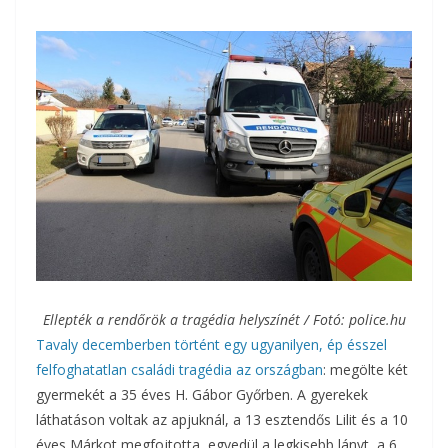
Ellepték a rendőrök a tragédia helyszínét / Fotó: police.hu
Tavaly decemberben történt egy ugyanilyen, ép ésszel
felfoghatatlan családi tragédia az országban
: megölte két
gyermekét a 35 éves H. Gábor Győrben. A gyerekek
láthatáson voltak az apjuknál, a 13 esztendős Lilit és a 10
éves Márkot megfojtotta, egyedül a legkisebb lányt, a 6