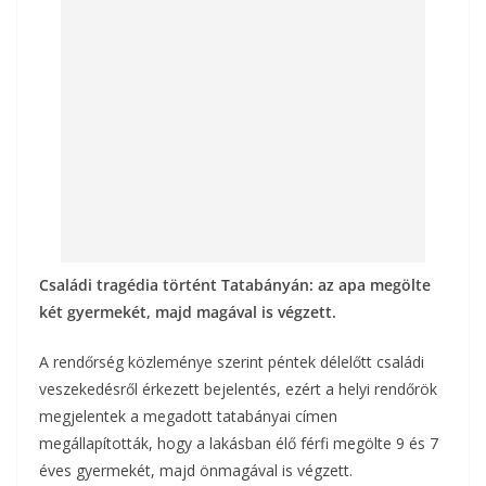
o
g
k
Családi tragédia történt Tatabányán: az apa megölte
két gyermekét, majd magával is végzett.
A rendőrség közleménye szerint péntek délelőtt családi
veszekedésről érkezett bejelentés, ezért a helyi rendőrök
megjelentek a megadott tatabányai címen
megállapították, hogy a lakásban élő férfi megölte 9 és 7
éves gyermekét, majd önmagával is végzett.