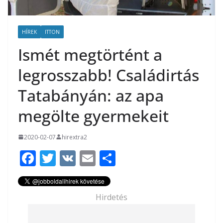
HÍREK
ITTON
Ismét megtörtént a
legrosszabb! Családirtás
Tatabányán: az apa
megölte gyermekeit
2020-02-07
hirextra2
F
T
V
E
O
ac
w
K
m
ss
e
itt
ai
za
Hirdetés
b
er
l
m
o
e