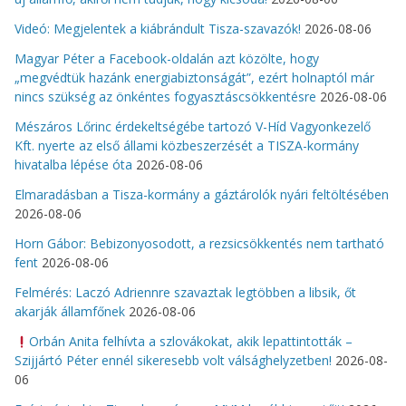
Videó: Megjelentek a kiábrándult Tisza-szavazók!
2026-08-06
Magyar Péter a Facebook-oldalán azt közölte, hogy
„megvédtük hazánk energiabiztonságát”, ezért holnaptól már
nincs szükség az önkéntes fogyasztáscsökkentésre
2026-08-06
Mészáros Lőrinc érdekeltségébe tartozó V-Híd Vagyonkezelő
Kft. nyerte az első állami közbeszerzését a TISZA-kormány
hivatalba lépése óta
2026-08-06
Elmaradásban a Tisza-kormány a gáztárolók nyári feltöltésében
2026-08-06
Horn Gábor: Bebizonyosodott, a rezsicsökkentés nem tartható
fent
2026-08-06
Felmérés: Laczó Adriennre szavaztak legtöbben a libsik, őt
akarják államfőnek
2026-08-06
Orbán Anita felhívta a szlovákokat, akik lepattintották –
Szijjártó Péter ennél sikeresebb volt válsághelyzetben!
2026-08-
06