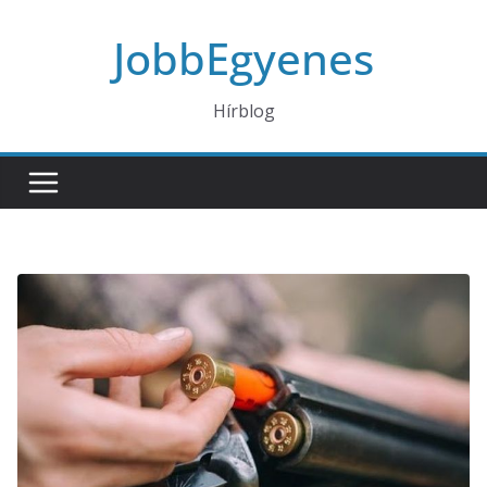
Skip
JobbEgyenes
to
content
Hírblog