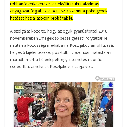
robbanószerkezeteket és előállításukra alkalmas
anyagokat foglaltak le. Az FSZB szerint a pokolgépek
hatását háziállatokon próbálták ki.
A szolgálat közölte, hogy az egyik gyanúsítottal 2018
novemberében „megelőző beszélgetést” folytattak le,
miután a közösségi médiában a Roszljakov ámokfutását
helyeslő kijelentéseket posztolt. Ez azonban hatástalan
maradt, mert a fiú belépett egy internetes neonáci
csoportba, amelynek Roszljakov is tagja volt.