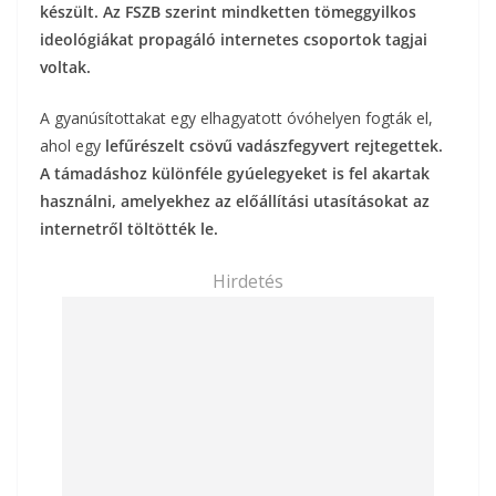
készült. Az FSZB szerint mindketten tömeggyilkos
ideológiákat propagáló internetes csoportok tagjai
voltak.
A gyanúsítottakat egy elhagyatott óvóhelyen fogták el,
ahol egy
lefűrészelt csövű vadászfegyvert rejtegettek.
A támadáshoz különféle gyúelegyeket is fel akartak
használni, amelyekhez az előállítási utasításokat az
internetről töltötték le.
Hirdetés