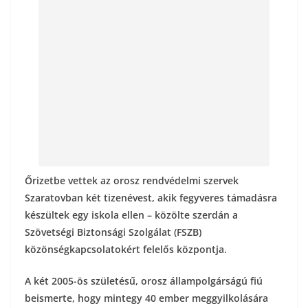
o
g
k
Őrizetbe vettek az orosz rendvédelmi szervek
Szaratovban két tizenévest, akik fegyveres támadásra
készültek egy iskola ellen – közölte szerdán a
Szövetségi Biztonsági Szolgálat (FSZB)
közönségkapcsolatokért felelős központja.
A két 2005-ös születésű, orosz állampolgárságú fiú
beismerte, hogy mintegy 40 ember meggyilkolására