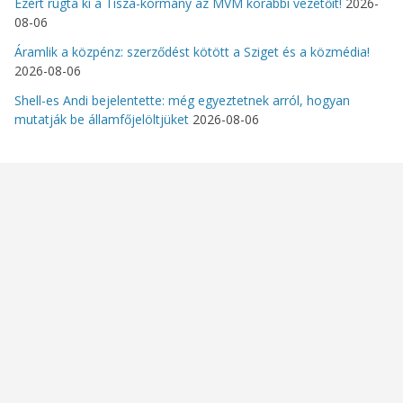
Ezért rúgta ki a Tisza-kormány az MVM korábbi vezetőit!
2026-
08-06
Áramlik a közpénz: szerződést kötött a Sziget és a közmédia!
2026-08-06
Shell-es Andi bejelentette: még egyeztetnek arról, hogyan
mutatják be államfőjelöltjüket
2026-08-06