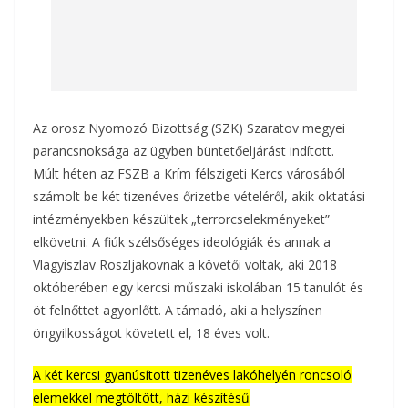
Az orosz Nyomozó Bizottság (SZK) Szaratov megyei
parancsnoksága az ügyben büntetőeljárást indított.
Múlt héten az FSZB a Krím félszigeti Kercs városából
számolt be két tizenéves őrizetbe vételéről, akik oktatási
intézményekben készültek „terrorcselekményeket”
elkövetni. A fiúk szélsőséges ideológiák és annak a
Vlagyiszlav Roszljakovnak a követői voltak, aki 2018
októberében egy kercsi műszaki iskolában 15 tanulót és
öt felnőttet agyonlőtt. A támadó, aki a helyszínen
öngyilkosságot követett el, 18 éves volt.
A két kercsi gyanúsított tizenéves lakóhelyén roncsoló
elemekkel megtöltött, házi készítésű