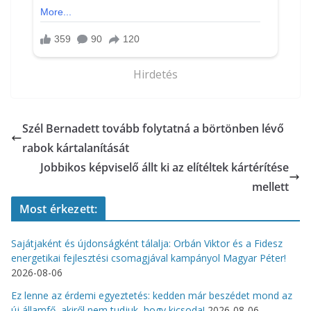
Hirdetés
Szél Bernadett tovább folytatná a börtönben lévő
rabok kártalanítását
Jobbikos képviselő állt ki az elítéltek kártérítése
mellett
Most érkezett:
Sajátjaként és újdonságként tálalja: Orbán Viktor és a Fidesz
energetikai fejlesztési csomagjával kampányol Magyar Péter!
2026-08-06
Ez lenne az érdemi egyeztetés: kedden már beszédet mond az
új államfő, akiről nem tudjuk, hogy kicsoda!
2026-08-06