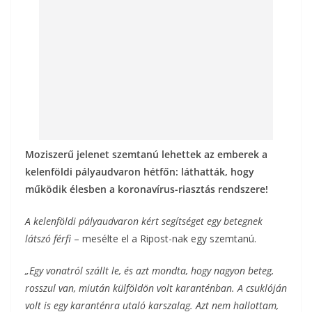
k
Moziszerű jelenet szemtanú lehettek az emberek a
kelenföldi pályaudvaron hétfőn: láthatták, hogy
működik élesben a koronavírus-riasztás rendszere!
A kelenföldi pályaudvaron kért segítséget egy betegnek
látszó férfi
– mesélte el a Ripost-nak egy szemtanú.
„Egy vonatról szállt le, és azt mondta, hogy nagyon beteg,
rosszul van, miután külföldön volt karanténban.
A csuklóján
volt is egy karanténra utaló karszalag.
Azt nem hallottam,