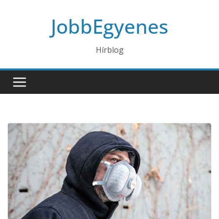
Skip
JobbEgyenes
to
content
Hírblog