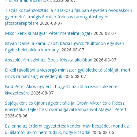
– Itt vannak a számok…
2026-08-07
Tiszás közpénzosztás: a 40 lakosú faluban egyetlen óvodáskorú
gyermek él, mégis 6 millió forintos támogatást nyert
játszótérépítésre
2026-08-07
Mikor kérik ki Magyar Péter mentelmi jogát?
2026-08-07
István Dániel a kamu Zsolti bácsi ügyről: “Külföldön egy ilyen
ügybe belebukik a kormány”
2026-08-07
Abszolút filmszínház: Bódis Kriszta akcióban
2026-08-07
El kell távolítani a vicsorgó miniszter gyülöletkeltő tábláját, mert
nincs rá hatósági engedélyük
2026-08-07
Bod Péter Ákos úgy érzi, hogy Itt az idő a rezsicsökkentés
kivezetésére
2026-08-07
Sajátjaként és újdonságként tálalja: Orbán Viktor és a Fidesz
energetikai fejlesztési csomagjával kampányol Magyar Péter!
2026-08-06
Ez lenne az érdemi egyeztetés: kedden már beszédet mond az
új államfő, akiről nem tudjuk, hogy kicsoda!
2026-08-06