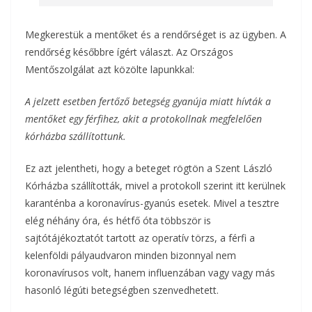
Megkerestük a mentőket és a rendőrséget is az ügyben. A
rendőrség későbbre ígért választ. Az Országos
Mentőszolgálat azt közölte lapunkkal:
A jelzett esetben fertőző betegség gyanúja miatt hívták a
mentőket egy férfihez, akit a protokollnak megfelelően
kórházba szállítottunk.
Ez azt jelentheti, hogy a beteget rögtön a Szent László
Kórházba szállították, mivel a protokoll szerint itt kerülnek
karanténba a koronavírus-gyanús esetek. Mivel a tesztre
elég néhány óra, és hétfő óta többször is
sajtótájékoztatót tartott az operatív törzs, a férfi a
kelenföldi pályaudvaron minden bizonnyal nem
koronavírusos volt, hanem influenzában vagy vagy más
hasonló légúti betegségben szenvedhetett.