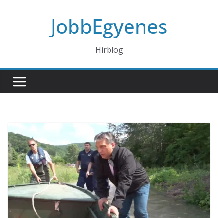
Skip
JobbEgyenes
to
content
Hírblog