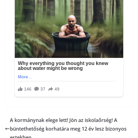
A kormánynak elege lett! Jön az iskolaőrség! A
büntethetőség korhatára meg 12 év lesz bizonyos
estekben