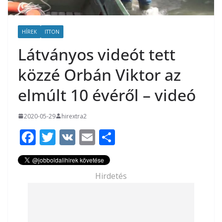
HÍREK
ITTON
Látványos videót tett
közzé Orbán Viktor az
elmúlt 10 évéről – videó
2020-05-29
hirextra2
F
T
V
E
O
ac
w
K
m
ss
e
itt
ai
za
Hirdetés
b
er
l
m
o
e
o
g