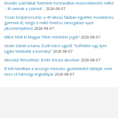
Brutális számlákat fizetnénk mostanában rezsicsökkentés nélkül
– Itt vannak a számok…
2026-08-07
Tiszás közpénzosztás: a 40 lakosú faluban egyetlen óvodáskorú
gyermek él, mégis 6 millió forintos támogatást nyert
játszótérépítésre
2026-08-07
Mikor kérik ki Magyar Péter mentelmi jogát?
2026-08-07
István Dániel a kamu Zsolti bácsi ügyről: “Külföldön egy ilyen
ügybe belebukik a kormány”
2026-08-07
Abszolút filmszínház: Bódis Kriszta akcióban
2026-08-07
El kell távolítani a vicsorgó miniszter gyülöletkeltő tábláját, mert
nincs rá hatósági engedélyük
2026-08-07