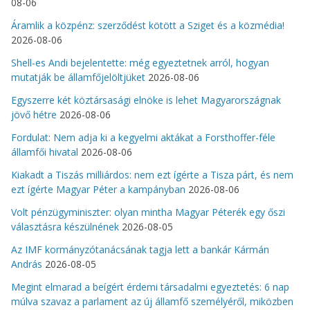
08-06
Áramlik a közpénz: szerződést kötött a Sziget és a közmédia!
2026-08-06
Shell-es Andi bejelentette: még egyeztetnek arról, hogyan
mutatják be államfőjelöltjüket
2026-08-06
Egyszerre két köztársasági elnöke is lehet Magyarországnak
jövő hétre
2026-08-06
Fordulat: Nem adja ki a kegyelmi aktákat a Forsthoffer-féle
államfői hivatal
2026-08-06
Kiakadt a Tiszás milliárdos: nem ezt ígérte a Tisza párt, és nem
ezt ígérte Magyar Péter a kampányban
2026-08-06
Volt pénzügyminiszter: olyan mintha Magyar Péterék egy őszi
választásra készülnének
2026-08-05
Az IMF kormányzótanácsának tagja lett a bankár Kármán
András
2026-08-05
Megint elmarad a beígért érdemi társadalmi egyeztetés: 6 nap
múlva szavaz a parlament az új államfő személyéről, miközben