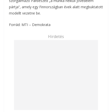
szorgalmazó Párbeszéd „a munka nélküli jövedelem
pártja”, amely egy Finnországban évek alatt megbuktatott
modellt vezetne be.
Forrád: MTI – Demokrata
Hirdetés