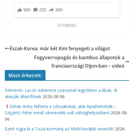
Hirdetés
Észak-Korea: már két Kim fenyegeti a világot
Fegyverropogás és kaotikus állapotok a
franciaországi Dijon-ban – videó
Most érkezett:
Felmérés: Laczó Adriennre szavaztak legtöbben a libsik, őt
akarják államfőnek
2026-08-06
Orbán Anita felhívta a szlovákokat, akik lepattintották –
Szijjártó Péter ennél sikeresebb volt válsághelyzetben!
2026-08-
06
Ezért rúgta ki a Tisza-kormány az MVM korábbi vezetőit!
2026-