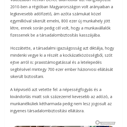
2010-ben a régióban Magyarországon volt arányaiban a
legkevesebb adófizető, ám azóta számukat közel
egymillióval sikerült emelni, 800 ezer új munkahely jött
létre, ennek során pedig cél volt, hogy a munkavállalók
fizessenek be a társadalombiztosítás kasszájába.
Hozzátette, a társadalmi igazságosság azt diktálja, hogy
mindenki vegye ki a részét a kockázatközösségből, szót
ejtve arról is: praxistámogatással és a letelepedés
segítésével mintegy 700 ezer ember háziorvosi ellátását
sikerült biztosítani.
A képviselő azt vetette fel: a népességfogyás és a
kivándorlás miatt sok százezerrel kevesebb az adózó, a
munkanélküliek kétharmada pedig nem lesz jogosult az
ingyenes társadalombiztosítási ellátásra.