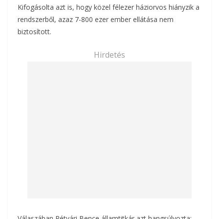
Kifogásolta azt is, hogy közel félezer háziorvos hiányzik a
rendszerből, azaz 7-800 ezer ember ellátása nem
biztosított.
Hirdetés
Válaszában Rétvári Bence államtitkár azt hangsúlyozta: