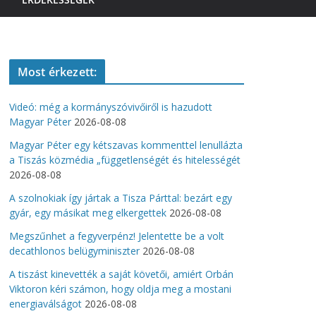
Most érkezett:
Videó: még a kormányszóvivőiről is hazudott
Magyar Péter
2026-08-08
Magyar Péter egy kétszavas kommenttel lenullázta
a Tiszás közmédia „függetlenségét és hitelességét
2026-08-08
A szolnokiak így jártak a Tisza Párttal: bezárt egy
gyár, egy másikat meg elkergettek
2026-08-08
Megszűnhet a fegyverpénz! Jelentette be a volt
decathlonos belügyminiszter
2026-08-08
A tiszást kinevették a saját követői, amiért Orbán
Viktoron kéri számon, hogy oldja meg a mostani
energiaválságot
2026-08-08