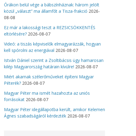
Órákon belül vége a bábszínháznak: három jelölt
közül „választ” ma államfőt a Tisza-frakció
2026-
08-08
Ez már a lakossági teszt a REZSICSÖKKENTÉS
eltörlésére?
2026-08-07
Videó: a tiszás képviselők elmagyarázzák, hogyan
kell spórolni az energiával
2026-08-07
István Dániel szerint a Zsoltibácsis ügy hamarosan
kilép Magyarország határain kívülre!
2026-08-07
Miért akarnak szélerőműveket építeni Magyar
Péterék?
2026-08-07
Magyar Péter ma ismét hazahozta az uniós
forrásokat
2026-08-07
Magyar Péter idegállapotba került, amikor Kelemen
Ágnes szabadságáról kérdezték
2026-08-07