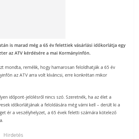
tán is marad még a 65 év felettiek vásárlási időkorlátja egy
szter az ATV kérdésére a mai Kormányinfón.
zt mondta, remélik, hogy hamarosan feloldhatják a 65 év
yinfón az ATV arra volt kíváncsi, erre konkrétan mikor
yen időpont-jelölésről nincs szó. Szeretnék, ha az élet a
sek időkorlátjának a feloldására még várni kell – derült ki a
get ér a veszélyhelyzet, a 65 évek feletti számára kötelező
a.
Hirdetés