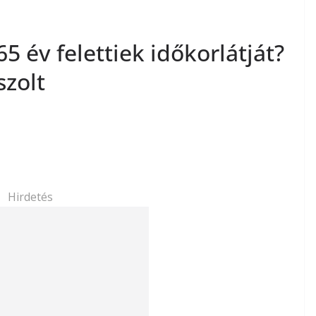
65 év felettiek időkorlátját?
szolt
Hirdetés