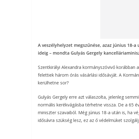
A veszélyhelyzet megszűnése, azaz június 18-a u
ideig – mondta Gulyás Gergely kancelláriamini
Szentkirályi Alexandra kormányszóvivő korábban a
felettiek három órás vásárlási idősávját. A Kormán
kerülhetne sor?
Gulyás Gergely erre azt válaszolta, jelenleg semmil
normális kerékvágásba térhetne vissza. De a 65 éve
miniszter szavaiból. Még június 18-a után is, ha vé
idősávra szükség lesz, ez az ő védelmüket szolgálj