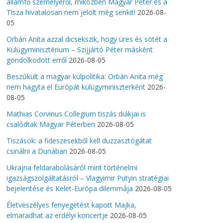
államfő személyéről, miközben Magyar Péter és a
Tisza hivatalosan nem jelölt még senkit!
2026-08-
05
Orbán Anita azzal dicsekszik, hogy üres és sötét a
Külügyminisztérium – Szijjártó Péter másként
gondolkodott erről
2026-08-05
Beszűkült a magyar külpolitika: Orbán Anita még
nem hagyta el Európát külügyminiszterként
2026-
08-05
Mathias Corvinus Collegium tiszás diákjai is
csalódtak Magyar Péterben
2026-08-05
Tiszások: a fideszesekből kell duzzasztógátat
csinálni a Dunában
2026-08-05
Ukrajna feldarabolásáról mint történelmi
igazságszolgáltatásról – Vlagyimir Putyin stratégiai
bejelentése és Kelet-Európa dilemmája
2026-08-05
Életveszélyes fenyegetést kapott Majka,
elmaradhat az erdélyi koncertje
2026-08-05