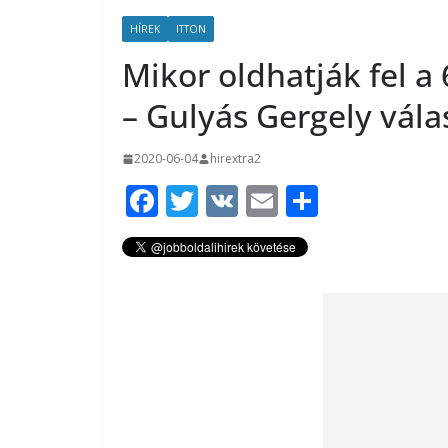
HÍREK
ITTON
Mikor oldhatják fel a 
– Gulyás Gergely vála
2020-06-04
hirextra2
F
T
V
E
O
ac
w
K
m
ss
e
itt
ai
za
b
er
l
m
o
e
o
g
k