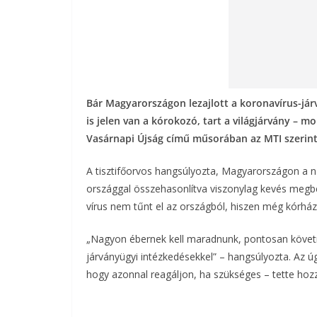
Bár Magyarországon lezajlott a koronavírus-já
is jelen van a kórokozó, tart a világjárvány – m
Vasárnapi Újság című műsorában az MTI szerint
A tisztifőorvos hangsúlyozta, Magyarországon a 
országgal összehasonlítva viszonylag kevés megbe
vírus nem tűnt el az országból, hiszen még kórhá
„Nagyon ébernek kell maradnunk, pontosan követnü
járványügyi intézkedésekkel” – hangsúlyozta. Az ú
hogy azonnal reagáljon, ha szükséges – tette hoz