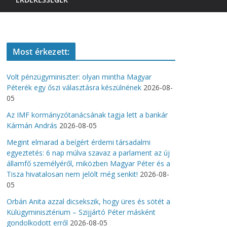
Most érkezett:
Volt pénzügyminiszter: olyan mintha Magyar
Péterék egy őszi választásra készülnének
2026-08-
05
Az IMF kormányzótanácsának tagja lett a bankár
Kármán András
2026-08-05
Megint elmarad a beígért érdemi társadalmi
egyeztetés: 6 nap múlva szavaz a parlament az új
államfő személyéről, miközben Magyar Péter és a
Tisza hivatalosan nem jelölt még senkit!
2026-08-
05
Orbán Anita azzal dicsekszik, hogy üres és sötét a
Külügyminisztérium – Szijjártó Péter másként
gondolkodott erről
2026-08-05