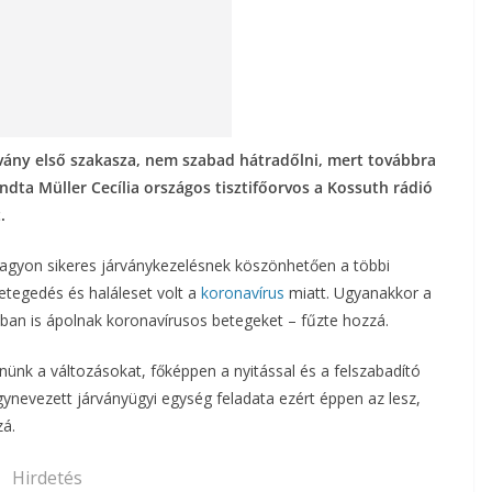
rvány első szakasza, nem szabad hátradőlni, mert továbbra
ondta Müller Cecília országos tisztifőorvos a Kossuth rádió
.
nagyon sikeres járványkezelésnek köszönhetően a többi
tegedés és haláleset volt a
koronavírus
miatt. Ugyanakkor a
zban is ápolnak koronavírusos betegeket – fűzte hozzá.
nk a változásokat, főképpen a nyitással és a felszabadító
gynevezett járványügyi egység feladata ezért éppen az lesz,
zá.
Hirdetés