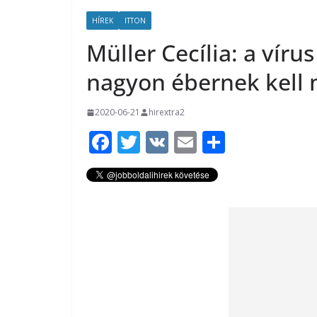
HÍREK
ITTON
Müller Cecília: a víru
nagyon ébernek kell
2020-06-21
hirextra2
F
T
V
E
O
ac
w
K
m
ss
e
itt
ai
za
b
er
l
m
o
e
o
g
k