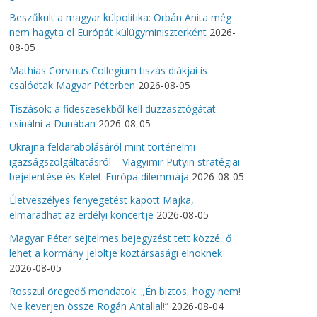
Beszűkült a magyar külpolitika: Orbán Anita még
nem hagyta el Európát külügyminiszterként
2026-
08-05
Mathias Corvinus Collegium tiszás diákjai is
csalódtak Magyar Péterben
2026-08-05
Tiszások: a fideszesekből kell duzzasztógátat
csinálni a Dunában
2026-08-05
Ukrajna feldarabolásáról mint történelmi
igazságszolgáltatásról – Vlagyimir Putyin stratégiai
bejelentése és Kelet-Európa dilemmája
2026-08-05
Életveszélyes fenyegetést kapott Majka,
elmaradhat az erdélyi koncertje
2026-08-05
Magyar Péter sejtelmes bejegyzést tett közzé, ő
lehet a kormány jelöltje köztársasági elnöknek
2026-08-05
Rosszul öregedő mondatok: „Én biztos, hogy nem!
Ne keverjen össze Rogán Antallal!”
2026-08-04