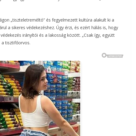
on „tiszteletreméltó” és fegyelmezett kultúra alakult ki a
rul a sikeres védekezéshez. Úgy érzi, és ezért hálás is, hogy
i védekezés irányítói és a lakosság között. „Csak így, együtt
a tisztifőorvos.