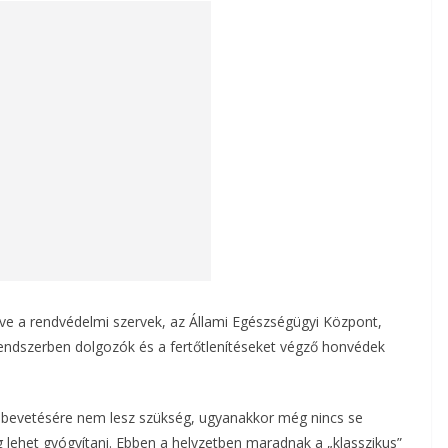
ve a rendvédelmi szervek, az Állami Egészségügyi Központ,
endszerben dolgozók és a fertőtlenítéseket végző honvédek
ég bevetésére nem lesz szükség, ugyanakkor még nincs se
g lehet gyógyítani. Ebben a helyzetben maradnak a „klasszikus”