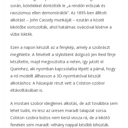
során, kötelekkel döntötték le „a rendőri erőszak és
rasszizmus ellen demonstrálók”. Az 1895-ben állított
alkotást – John Cassidy munkáját – ezután a közeli
kikötőbe vonszolták, ahol hatalmas ovációval kísérve a
vízbe lökték.
Ezen a napon készült az a fénykép, amely a szobrászt
megihlette. A felvételt a stylistként dolgozó Jen Reid férje
készítette, majd megosztotta a neten, így jutott el
Quinnhez, aki nyomban kapcsolatba lépett a párral, hogy
a nő modellt állhasson a 3D-nyomtatóval készült
alkotáshoz. A házaspár részt vett a Colston-szobor
eltávolításában is.
A mostani szobor ideiglenes alkotás, de azt továbbra sem
lehet tudni, mi lesz az üresen maradt talapzat sorsa.
Colston szobra biztos nem kerül vissza rá, de a kikötő
fenekén sem maradt: néhány nappal később kihúzták.