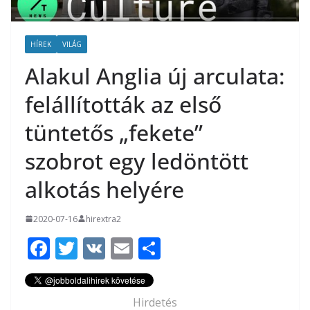
HÍREK
VILÁG
Alakul Anglia új arculata:
felállították az első
tüntetős „fekete”
szobrot egy ledöntött
alkotás helyére
2020-07-16
hirextra2
F
T
V
E
O
ac
w
K
m
ss
e
itt
ai
za
Hirdetés