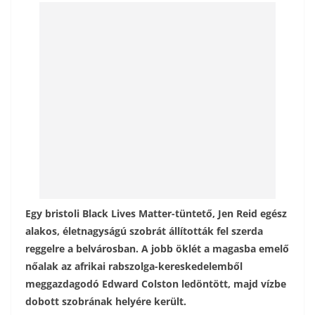
b
er
l
m
o
e
o
g
k
Egy bristoli Black Lives Matter-tüntető, Jen Reid egész
alakos, életnagyságú szobrát állították fel szerda
reggelre a belvárosban. A jobb öklét a magasba emelő
nőalak az afrikai rabszolga-kereskedelemből
meggazdagodó Edward Colston ledöntött, majd vízbe
dobott szobrának helyére került.