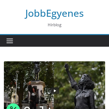
Skip
JobbEgyenes
to
content
Hírblog