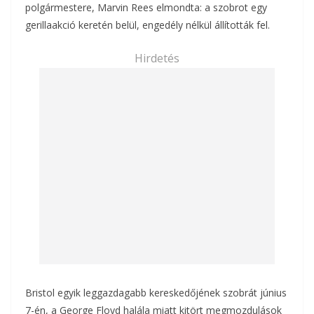
polgármestere, Marvin Rees elmondta: a szobrot egy
gerillaakció keretén belül, engedély nélkül állították fel.
Hirdetés
Bristol egyik leggazdagabb kereskedőjének szobrát június
7-én, a George Floyd halála miatt kitört megmozdulások