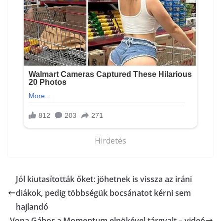
Hirdetés
Jól kiutasították őket: jöhetnek is vissza az iráni
diákok, pedig többségük bocsánatot kérni sem
hajlandó
Vona Gábor a Momentum elnökével tárgyalt – videó