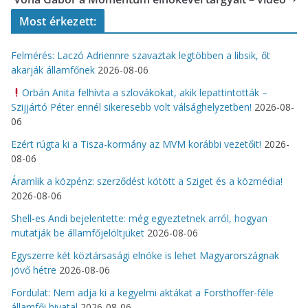
Most érkezett:
Felmérés: Laczó Adriennre szavaztak legtöbben a libsik, őt
akarják államfőnek
2026-08-06
Orbán Anita felhívta a szlovákokat, akik lepattintották –
Szijjártó Péter ennél sikeresebb volt válsághelyzetben!
2026-08-
06
Ezért rúgta ki a Tisza-kormány az MVM korábbi vezetőit!
2026-
08-06
Áramlik a közpénz: szerződést kötött a Sziget és a közmédia!
2026-08-06
Shell-es Andi bejelentette: még egyeztetnek arról, hogyan
mutatják be államfőjelöltjüket
2026-08-06
Egyszerre két köztársasági elnöke is lehet Magyarországnak
jövő hétre
2026-08-06
Fordulat: Nem adja ki a kegyelmi aktákat a Forsthoffer-féle
államfői hivatal
2026-08-06