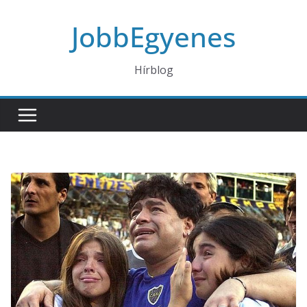
Skip
JobbEgyenes
to
content
Hírblog