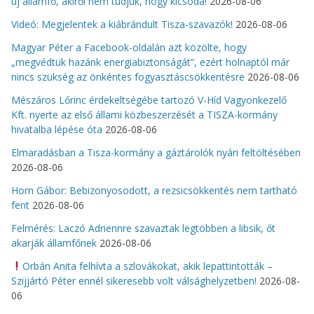
új államfő, akiről nem tudjuk, hogy kicsoda!
2026-08-06
Videó: Megjelentek a kiábrándult Tisza-szavazók!
2026-08-06
Magyar Péter a Facebook-oldalán azt közölte, hogy
„megvédtük hazánk energiabiztonságát”, ezért holnaptól már
nincs szükség az önkéntes fogyasztáscsökkentésre
2026-08-06
Mészáros Lőrinc érdekeltségébe tartozó V-Híd Vagyonkezelő
Kft. nyerte az első állami közbeszerzését a TISZA-kormány
hivatalba lépése óta
2026-08-06
Elmaradásban a Tisza-kormány a gáztárolók nyári feltöltésében
2026-08-06
Horn Gábor: Bebizonyosodott, a rezsicsökkentés nem tartható
fent
2026-08-06
Felmérés: Laczó Adriennre szavaztak legtöbben a libsik, őt
akarják államfőnek
2026-08-06
Orbán Anita felhívta a szlovákokat, akik lepattintották –
Szijjártó Péter ennél sikeresebb volt válsághelyzetben!
2026-08-
06