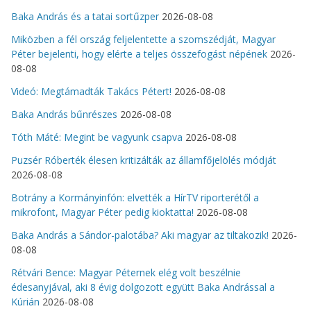
Baka András és a tatai sortűzper
2026-08-08
Miközben a fél ország feljelentette a szomszédját, Magyar
Péter bejelenti, hogy elérte a teljes összefogást népének
2026-
08-08
Videó: Megtámadták Takács Pétert!
2026-08-08
Baka András bűnrészes
2026-08-08
Tóth Máté: Megint be vagyunk csapva
2026-08-08
Puzsér Róberték élesen kritizálták az államfőjelölés módját
2026-08-08
Botrány a Kormányinfón: elvették a HírTV riporterétől a
mikrofont, Magyar Péter pedig kioktatta!
2026-08-08
Baka András a Sándor-palotába? Aki magyar az tiltakozik!
2026-
08-08
Rétvári Bence: Magyar Péternek elég volt beszélnie
édesanyjával, aki 8 évig dolgozott együtt Baka Andrással a
Kúrián
2026-08-08