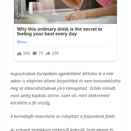
Augusztusban Európában egyedüliként állította le a már
akkor is elégtelen állami bérpótlékot és nem hosszabbította
meg az elbocsátottaknak járó támogatást. Orbán elaludt,
most pedig kapkod, ötletel, tüzet olt, mert tönkrement
körülötte a fél ország.
A kormányfő elveszítette az irányítást a folyamatok felett.
Az erősnek mutatkozó emberről kiderült, hogy gyenge és