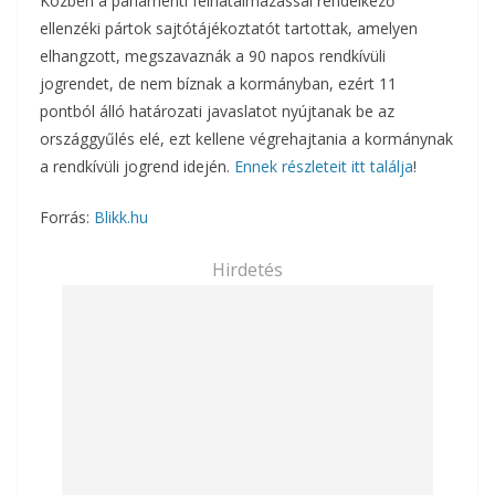
Közben a parlamenti felhatalmazással rendelkező
ellenzéki pártok sajtótájékoztatót tartottak, amelyen
elhangzott, megszavaznák a 90 napos rendkívüli
jogrendet, de nem bíznak a kormányban, ezért 11
pontból álló határozati javaslatot nyújtanak be az
országgyűlés elé, ezt kellene végrehajtania a kormánynak
a rendkívüli jogrend idején.
Ennek részleteit itt találja
!
Forrás:
Blikk.hu
Hirdetés