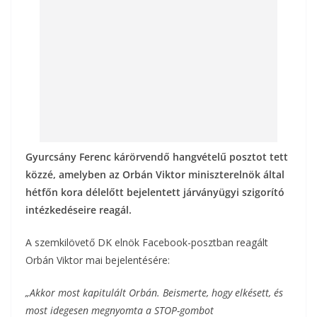
k
Gyurcsány Ferenc kárörvendő hangvételű posztot tett
közzé, amelyben az Orbán Viktor miniszterelnök által
hétfőn kora délelőtt bejelentett járványügyi szigorító
intézkedéseire reagál.
A szemkilövető DK elnök Facebook-posztban reagált
Orbán Viktor mai bejelentésére:
„Akkor most kapitulált Orbán. Beismerte, hogy elkésett, és
most idegesen megnyomta a STOP-gombot