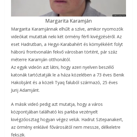
Margarita Karamján
Margarita Karamjánnak elhűlt a szíve, amikor nyomozók
videókat mutattak neki két örmény férfi kivégzéséről. Az
eset Hadrutban, a Hegyi-Karabahért és környékéért folyt
háború frontvonalán fekvő városban történt, pár száz
méterre Karamján otthonától.
Az egyik videón azt látni, hogy azeri nyelven beszélő
katonák tartóztatják le a háza közelében a 73 éves Benik
Hakobjánt és a közeli Tyaq faluból származó, 25 éves
Jurij Adamjánt.
A másik videó pedig azt mutatja, hogy a város
központjában található kis parkba vezényelt
kivégzőosztag hogyan végez velük. Hadrut Sztepanakert,
az örmény enklávé fővárosától nem messze, délkeletre
fekszik.