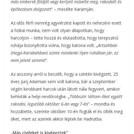
más emberek földjét vagy kertjeit művelte meg, rakodott és
építkezésen dolgozott
” – mesélte Karamján.
Az idős férfi nemrég agyvérzést kapott és nehezére esett
a fizikai munka, nem volt olyan állapotban, hogy
harcoljon – tette hozzá és elutasította, hogy terepszínű
ruhája bizonyította volna, hogy katona volt. „
Artsahban
(Hegyi-Karabahban) szinte mindenki ilyen ruhában jár, ez
nem jelent semmit
”.
Az asszony arról is beszélt, hogy a szintén kivégzett, 25
éves Jurij Adamian sem volt katona, bár a szeptember
végén kirobbant harcok után látott nála fegyvert, amikor
behívták a helyi rendőrségbe. „
Többször láttam őket együtt
rakodni, legutóbb október 6-án vagy 7-én
” – mondta és
hozzátette, szerinte október 10-én fogták el és ölték meg
őket, mert az azeriek akkor léptek be Hadrutba.
„Más civileket is kivégeztek”