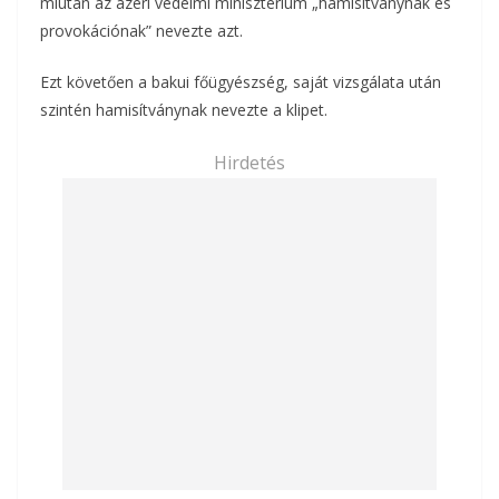
miután az azeri védelmi minisztérium „hamisítványnak és
provokációnak” nevezte azt.
Ezt követően a bakui főügyészség, saját vizsgálata után
szintén hamisítványnak nevezte a klipet.
Hirdetés