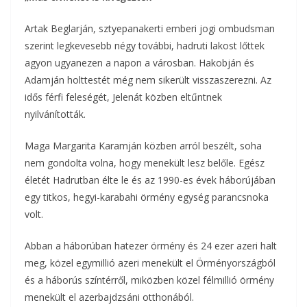
Artak Beglarján, sztyepanakerti emberi jogi ombudsman
szerint legkevesebb négy további, hadruti lakost lőttek
agyon ugyanezen a napon a városban. Hakobján és
Adamján holttestét még nem sikerült visszaszerezni. Az
idős férfi feleségét, Jelenát közben eltűntnek
nyilvánították.
Maga Margarita Karamján közben arról beszélt, soha
nem gondolta volna, hogy menekült lesz belőle. Egész
életét Hadrutban élte le és az 1990-es évek háborújában
egy titkos, hegyi-karabahi örmény egység parancsnoka
volt.
Abban a háborúban hatezer örmény és 24 ezer azeri halt
meg, közel egymillió azeri menekült el Örményországból
és a háborús színtérről, miközben közel félmillió örmény
menekült el azerbajdzsáni otthonából.