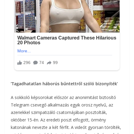
’Tagadhatatlan háborús bűntettről szóló bizonyíték’
A sokkoló képsorokat először az anonimitást biztosító
Telegram csevegő alkalmazás egyik orosz nyelvű, az
azeriekkel szimpatizáló csatornájában posztolták,
október 15-én. Az eredeti poszt elfogott, örmény
katonának nevezte a két férfit. A videót gyorsan törölték,