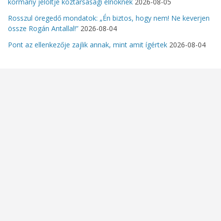
kormány jelöltje köztársasági elnöknek
2026-08-05
Rosszul öregedő mondatok: „Én biztos, hogy nem! Ne keverjen
össze Rogán Antallal!”
2026-08-04
Pont az ellenkezője zajlik annak, mint amit ígértek
2026-08-04