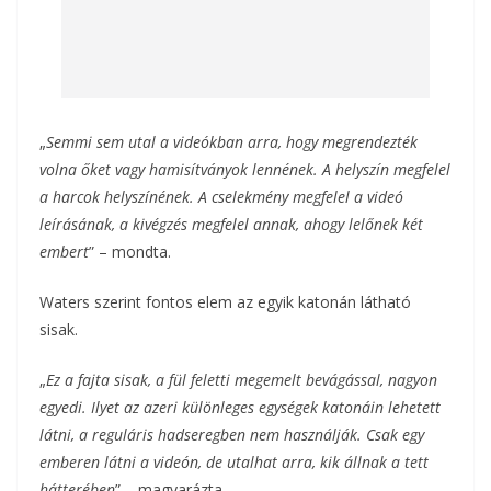
„
Semmi sem utal a videókban arra, hogy megrendezték
volna őket vagy hamisítványok lennének. A helyszín megfelel
a harcok helyszínének. A cselekmény megfelel a videó
leírásának, a kivégzés megfelel annak, ahogy lelőnek két
embert
” – mondta.
Waters szerint fontos elem az egyik katonán látható
sisak.
„
Ez a fajta sisak, a fül feletti megemelt bevágással, nagyon
egyedi. Ilyet az azeri különleges egységek katonáin lehetett
látni, a reguláris hadseregben nem használják. Csak egy
emberen látni a videón, de utalhat arra, kik állnak a tett
hátterében
” – magyarázta.