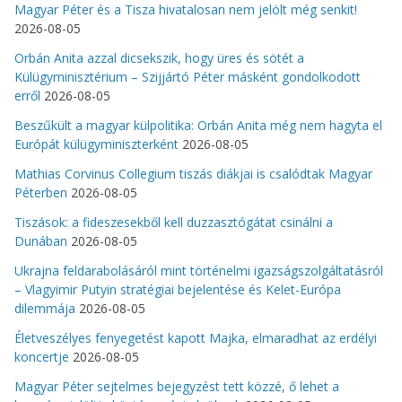
Magyar Péter és a Tisza hivatalosan nem jelölt még senkit!
2026-08-05
Orbán Anita azzal dicsekszik, hogy üres és sötét a
Külügyminisztérium – Szijjártó Péter másként gondolkodott
erről
2026-08-05
Beszűkült a magyar külpolitika: Orbán Anita még nem hagyta el
Európát külügyminiszterként
2026-08-05
Mathias Corvinus Collegium tiszás diákjai is csalódtak Magyar
Péterben
2026-08-05
Tiszások: a fideszesekből kell duzzasztógátat csinálni a
Dunában
2026-08-05
Ukrajna feldarabolásáról mint történelmi igazságszolgáltatásról
– Vlagyimir Putyin stratégiai bejelentése és Kelet-Európa
dilemmája
2026-08-05
Életveszélyes fenyegetést kapott Majka, elmaradhat az erdélyi
koncertje
2026-08-05
Magyar Péter sejtelmes bejegyzést tett közzé, ő lehet a