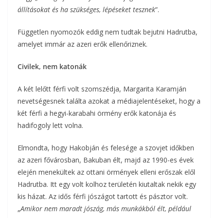
állításokat és ha szükséges, lépéseket tesznek
”.
Független nyomozók eddig nem tudtak bejutni Hadrutba,
amelyet immár az azeri erők ellenőriznek.
Civilek, nem katonák
A két lelőtt férfi volt szomszédja, Margarita Karamján
nevetségesnek találta azokat a médiajelentéseket, hogy a
két férfi a hegyi-karabahi örmény erők katonája és
hadifogoly lett volna.
Elmondta, hogy Hakobján és felesége a szovjet időkben
az azeri fővárosban, Bakuban élt, majd az 1990-es évek
elején menekültek az ottani örmények elleni erőszak elől
Hadrutba. Itt egy volt kolhoz területén kiutaltak nekik egy
kis házat. Az idős férfi jószágot tartott és pásztor volt.
„
Amikor nem maradt jószág, más munkákból élt, például