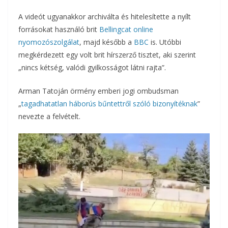
A videót ugyanakkor archiválta és hitelesítette a nyílt
forrásokat használó brit
Bellingcat online
nyomozószolgálat
, majd később a
BBC
is. Utóbbi
megkérdezett egy volt brit hírszerző tisztet, aki szerint
„nincs kétség, valódi gyilkosságot látni rajta”.
Arman Tatoján örmény emberi jogi ombudsman
„
tagadhatatlan háborús bűntettről szóló bizonyítéknak
”
nevezte a felvételt.