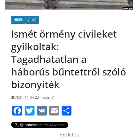
HÍREK
VILÁG
Ismét örmény civileket
gyilkoltak:
Tagadhatatlan a
háborús bűntettről szóló
bizonyíték
2020-11-23
hirextra2
F
T
V
E
O
ac
w
K
m
ss
e
itt
ai
za
Hirdetés