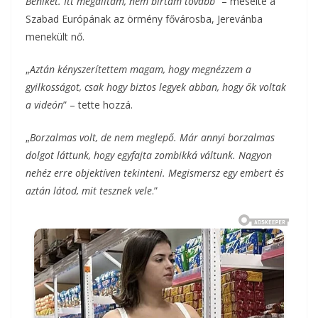
Beniket. Itt megálltam, nem bírtam tovább
” – mesélte a
Szabad Európának az örmény fővárosba, Jerevánba
menekült nő.
„
Aztán kényszerítettem magam, hogy megnézzem a
gyilkosságot, csak hogy biztos legyek abban, hogy ők voltak
a videón
” – tette hozzá.
„
Borzalmas volt, de nem meglepő. Már annyi borzalmas
dolgot láttunk, hogy egyfajta zombikká váltunk. Nagyon
nehéz erre objektíven tekinteni. Megismersz egy embert és
aztán látod, mit tesznek vele
.”