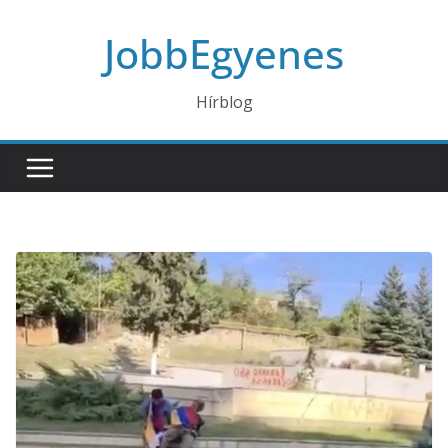
Skip
JobbEgyenes
to
content
Hírblog