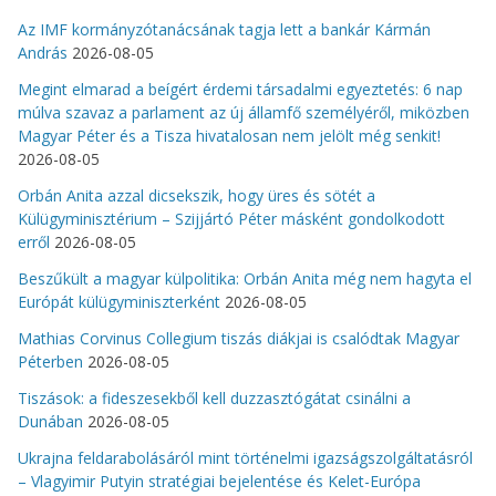
Az IMF kormányzótanácsának tagja lett a bankár Kármán
András
2026-08-05
Megint elmarad a beígért érdemi társadalmi egyeztetés: 6 nap
múlva szavaz a parlament az új államfő személyéről, miközben
Magyar Péter és a Tisza hivatalosan nem jelölt még senkit!
2026-08-05
Orbán Anita azzal dicsekszik, hogy üres és sötét a
Külügyminisztérium – Szijjártó Péter másként gondolkodott
erről
2026-08-05
Beszűkült a magyar külpolitika: Orbán Anita még nem hagyta el
Európát külügyminiszterként
2026-08-05
Mathias Corvinus Collegium tiszás diákjai is csalódtak Magyar
Péterben
2026-08-05
Tiszások: a fideszesekből kell duzzasztógátat csinálni a
Dunában
2026-08-05
Ukrajna feldarabolásáról mint történelmi igazságszolgáltatásról
– Vlagyimir Putyin stratégiai bejelentése és Kelet-Európa