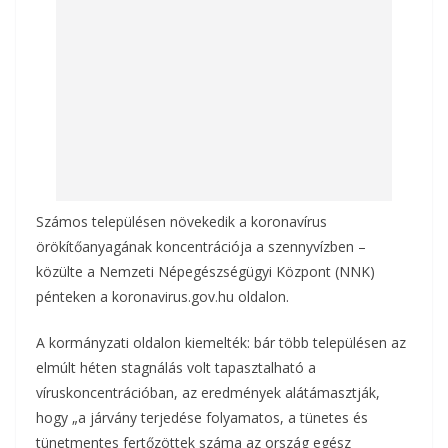
k
Számos településen növekedik a koronavírus
örökítőanyagának koncentrációja a szennyvízben –
közülte a Nemzeti Népegészségügyi Központ (NNK)
pénteken a koronavirus.gov.hu oldalon.
A kormányzati oldalon kiemelték: bár több településen az
elmúlt héten stagnálás volt tapasztalható a
víruskoncentrációban, az eredmények alátámasztják,
hogy „a járvány terjedése folyamatos, a tünetes és
tünetmentes fertőzöttek száma az ország egész