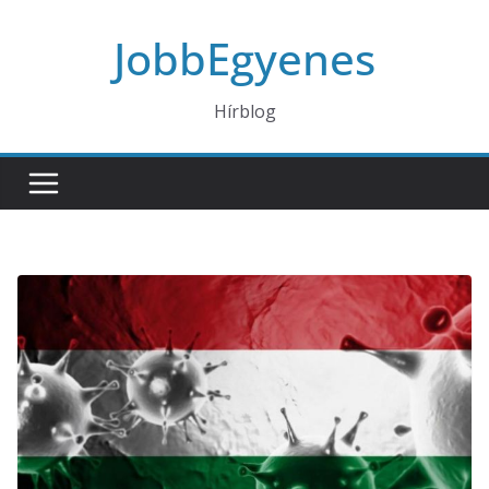
Skip
JobbEgyenes
to
content
Hírblog