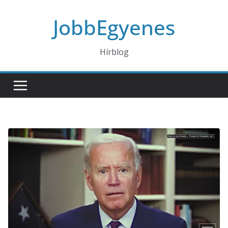
Skip
JobbEgyenes
to
content
Hírblog