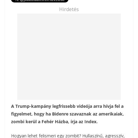
e
itt
ai
za
Hirdetés
b
er
l
m
o
e
o
g
k
A Trump-kampány legfrissebb videója arra hívja fel a
figyelmet, hogy ha Bidenre szavaznak az amerikaiak,
zombi kerül a Fehér Házba, írja az Index.
Hogyan lehet felismeri egy zombit? Hullaszínű, agresszív,