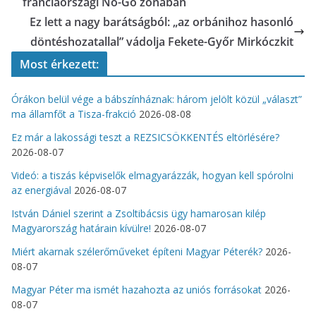
franciaországi No-Go zónában
Ez lett a nagy barátságból: „az orbánihoz hasonló
döntéshozatallal” vádolja Fekete-Győr Mirkóczkit
Most érkezett:
Órákon belül vége a bábszínháznak: három jelölt közül „választ”
ma államfőt a Tisza-frakció
2026-08-08
Ez már a lakossági teszt a REZSICSÖKKENTÉS eltörlésére?
2026-08-07
Videó: a tiszás képviselők elmagyarázzák, hogyan kell spórolni
az energiával
2026-08-07
István Dániel szerint a Zsoltibácsis ügy hamarosan kilép
Magyarország határain kívülre!
2026-08-07
Miért akarnak szélerőműveket építeni Magyar Péterék?
2026-
08-07
Magyar Péter ma ismét hazahozta az uniós forrásokat
2026-
08-07