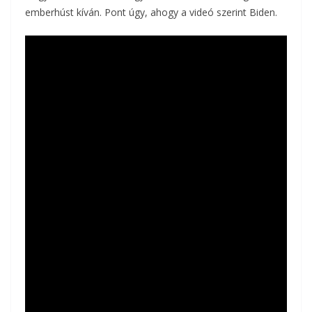
emberhúst kíván. Pont úgy, ahogy a videó szerint Biden.