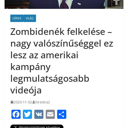
HÍREK
VILÁG
Zombidenék felkelése –
nagy valószínűséggel ez
lesz az amerikai
kampány
legmulatságosabb
videója
2020-11-02
hirextra2
F
T
V
E
O
ac
w
K
m
ss