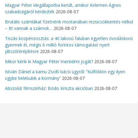
Magyar Péter idegállapotba került, amikor Kelemen Ágnes
szabadságáról kérdezték
2026-08-07
Brutális számlákat fizetnénk mostanában rezsicsökkentés nélkül
– Itt vannak a számok…
2026-08-07
Tiszás közpénzosztás: a 40 lakosú faluban egyetlen óvodáskorú
gyermek él, mégis 6 millió forintos támogatást nyert
játszótérépítésre
2026-08-07
Mikor kérik ki Magyar Péter mentelmi jogát?
2026-08-07
István Dániel a kamu Zsolti bácsi ügyről: “Külföldön egy ilyen
ügybe belebukik a kormány”
2026-08-07
Abszolút filmszínház: Bódis Kriszta akcióban
2026-08-07