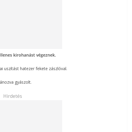
llenes kirohanást végeznek.
ai uszítást hatezer fekete zászlóval.
bánozva gyászolt.
Hirdetés