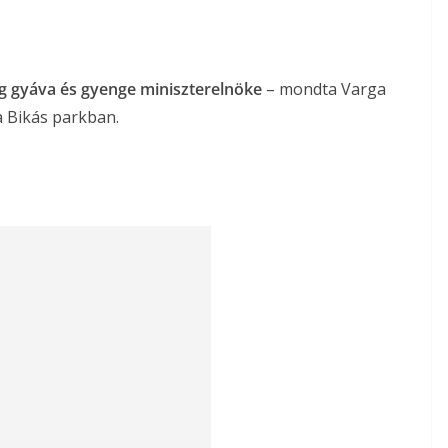
zág gyáva és gyenge miniszterelnöke
– mondta Varga
a Bikás parkban.