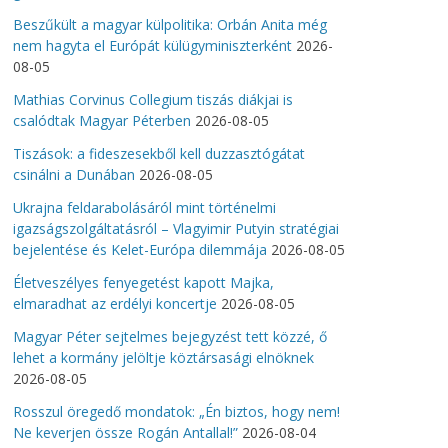
Beszűkült a magyar külpolitika: Orbán Anita még
nem hagyta el Európát külügyminiszterként
2026-
08-05
Mathias Corvinus Collegium tiszás diákjai is
csalódtak Magyar Péterben
2026-08-05
Tiszások: a fideszesekből kell duzzasztógátat
csinálni a Dunában
2026-08-05
Ukrajna feldarabolásáról mint történelmi
igazságszolgáltatásról – Vlagyimir Putyin stratégiai
bejelentése és Kelet-Európa dilemmája
2026-08-05
Életveszélyes fenyegetést kapott Majka,
elmaradhat az erdélyi koncertje
2026-08-05
Magyar Péter sejtelmes bejegyzést tett közzé, ő
lehet a kormány jelöltje köztársasági elnöknek
2026-08-05
Rosszul öregedő mondatok: „Én biztos, hogy nem!
Ne keverjen össze Rogán Antallal!”
2026-08-04