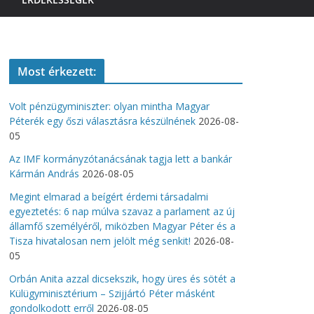
Most érkezett:
Volt pénzügyminiszter: olyan mintha Magyar
Péterék egy őszi választásra készülnének
2026-08-
05
Az IMF kormányzótanácsának tagja lett a bankár
Kármán András
2026-08-05
Megint elmarad a beígért érdemi társadalmi
egyeztetés: 6 nap múlva szavaz a parlament az új
államfő személyéről, miközben Magyar Péter és a
Tisza hivatalosan nem jelölt még senkit!
2026-08-
05
Orbán Anita azzal dicsekszik, hogy üres és sötét a
Külügyminisztérium – Szijjártó Péter másként
gondolkodott erről
2026-08-05