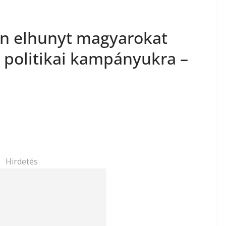
an elhunyt magyarokat
a politikai kampányukra –
Hirdetés