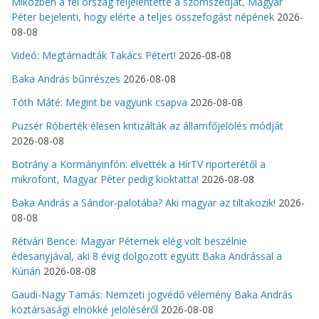
Miközben a fél ország feljelentette a szomszédját, Magyar
Péter bejelenti, hogy elérte a teljes összefogást népének
2026-
08-08
Videó: Megtámadták Takács Pétert!
2026-08-08
Baka András bűnrészes
2026-08-08
Tóth Máté: Megint be vagyunk csapva
2026-08-08
Puzsér Róberték élesen kritizálták az államfőjelölés módját
2026-08-08
Botrány a Kormányinfón: elvették a HírTV riporterétől a
mikrofont, Magyar Péter pedig kioktatta!
2026-08-08
Baka András a Sándor-palotába? Aki magyar az tiltakozik!
2026-
08-08
Rétvári Bence: Magyar Péternek elég volt beszélnie
édesanyjával, aki 8 évig dolgozott együtt Baka Andrással a
Kúrián
2026-08-08
Gaudi-Nagy Tamás: Nemzeti jogvédő vélemény Baka András
köztársasági elnökké jelöléséről
2026-08-08