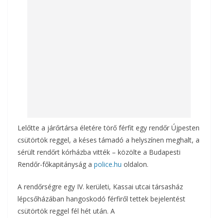
o
g
k
Lelőtte a járőrtársa életére törő férfit egy rendőr Újpesten
csütörtök reggel, a késes támadó a helyszínen meghalt, a
sérült rendőrt kórházba vitték – közölte a Budapesti
Rendőr-főkapitányság a
police.hu
oldalon.
A rendőrségre egy IV. kerületi, Kassai utcai társasház
lépcsőházában hangoskodó férfiről tettek bejelentést
csütörtök reggel fél hét után. A