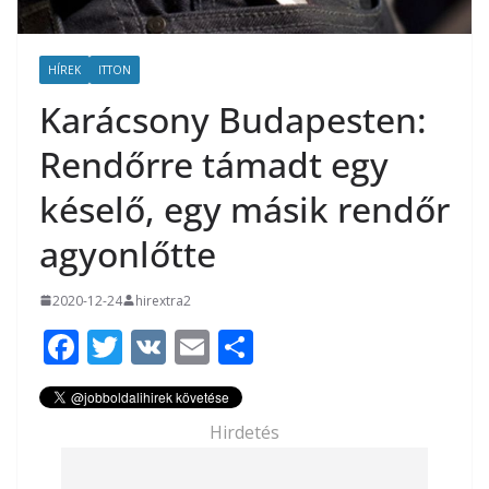
HÍREK
ITTON
Karácsony Budapesten:
Rendőrre támadt egy
késelő, egy másik rendőr
agyonlőtte
2020-12-24
hirextra2
F
T
V
E
O
ac
w
K
m
ss
e
itt
ai
za
Hirdetés
b
er
l
m
o
e