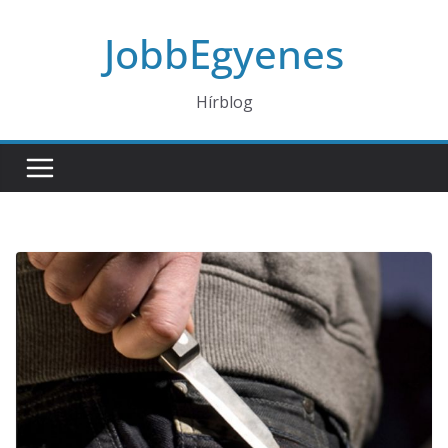
Skip
JobbEgyenes
to
content
Hírblog