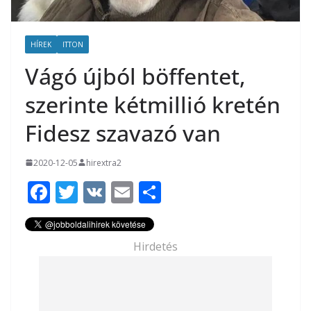
HÍREK
ITTON
Vágó újból böffentet,
szerinte kétmillió kretén
Fidesz szavazó van
2020-12-05
hirextra2
F
T
V
E
O
ac
w
K
m
ss
e
itt
ai
za
Hirdetés
b
er
l
m
o
e
o
g