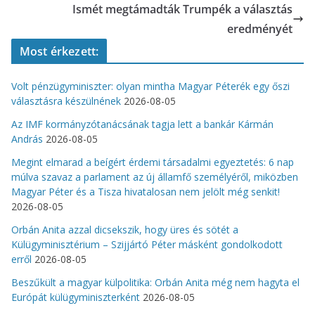
Ismét megtámadták Trumpék a választás
eredményét
Most érkezett:
Volt pénzügyminiszter: olyan mintha Magyar Péterék egy őszi
választásra készülnének
2026-08-05
Az IMF kormányzótanácsának tagja lett a bankár Kármán
András
2026-08-05
Megint elmarad a beígért érdemi társadalmi egyeztetés: 6 nap
múlva szavaz a parlament az új államfő személyéről, miközben
Magyar Péter és a Tisza hivatalosan nem jelölt még senkit!
2026-08-05
Orbán Anita azzal dicsekszik, hogy üres és sötét a
Külügyminisztérium – Szijjártó Péter másként gondolkodott
erről
2026-08-05
Beszűkült a magyar külpolitika: Orbán Anita még nem hagyta el
Európát külügyminiszterként
2026-08-05