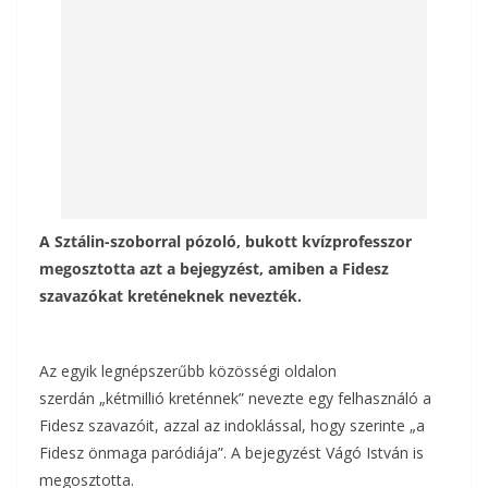
k
A Sztálin-szoborral pózoló, bukott kvízprofesszor
megosztotta azt a bejegyzést, amiben a Fidesz
szavazókat kreténeknek nevezték.
Az egyik legnépszerűbb közösségi oldalon
szerdán „kétmillió kreténnek” nevezte egy felhasználó a
Fidesz szavazóit, azzal az indoklással, hogy szerinte „a
Fidesz önmaga paródiája”. A bejegyzést Vágó István is
megosztotta.