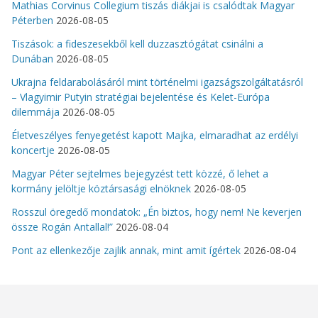
Mathias Corvinus Collegium tiszás diákjai is csalódtak Magyar
Péterben
2026-08-05
Tiszások: a fideszesekből kell duzzasztógátat csinálni a
Dunában
2026-08-05
Ukrajna feldarabolásáról mint történelmi igazságszolgáltatásról
– Vlagyimir Putyin stratégiai bejelentése és Kelet-Európa
dilemmája
2026-08-05
Életveszélyes fenyegetést kapott Majka, elmaradhat az erdélyi
koncertje
2026-08-05
Magyar Péter sejtelmes bejegyzést tett közzé, ő lehet a
kormány jelöltje köztársasági elnöknek
2026-08-05
Rosszul öregedő mondatok: „Én biztos, hogy nem! Ne keverjen
össze Rogán Antallal!”
2026-08-04
Pont az ellenkezője zajlik annak, mint amit ígértek
2026-08-04