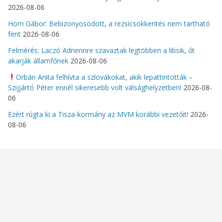
2026-08-06
Horn Gábor: Bebizonyosodott, a rezsicsökkentés nem tartható
fent
2026-08-06
Felmérés: Laczó Adriennre szavaztak legtöbben a libsik, őt
akarják államfőnek
2026-08-06
Orbán Anita felhívta a szlovákokat, akik lepattintották –
Szijjártó Péter ennél sikeresebb volt válsághelyzetben!
2026-08-
06
Ezért rúgta ki a Tisza-kormány az MVM korábbi vezetőit!
2026-
08-06