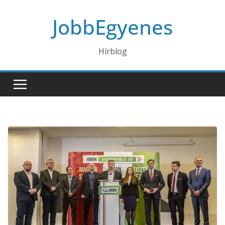
Skip
JobbEgyenes
to
content
Hírblog