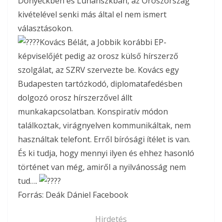
Donyeckben és Luhanszkban, az Oroszország
kivételével senki más által el nem ismert
választásokon.
Kovács Bélát, a Jobbik korábbi EP-
képviselőjét pedig az orosz külső hírszerző
szolgálat, az SZRV szervezte be. Kovács egy
Budapesten tartózkodó, diplomatafedésben
dolgozó orosz hírszerzővel állt
munkakapcsolatban. Konspiratív módon
találkoztak, virágnyelven kommunikáltak, nem
használtak telefont. Erről bírósági ítélet is van.
És ki tudja, hogy mennyi ilyen és ehhez hasonló
történet van még, amiről a nyilvánosság nem
tud….
Forrás: Deák Dániel Facebook
Hirdetés