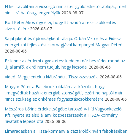
El kell távolítani a vicsorgó miniszter gyülöletkeltő tábláját, mert
nincs rá hatósági engedélyük
2026-08-07
Bod Péter Ákos úgy érzi, hogy Itt az idő a rezsicsökkentés
kivezetésére
2026-08-07
Sajátjaként és újdonságként tálalja: Orbán Viktor és a Fidesz
energetikai fejlesztési csomagjával kampányol Magyar Péter!
2026-08-06
Ez lenne az érdemi egyeztetés: kedden már beszédet mond az
új államfő, akiről nem tudjuk, hogy kicsoda!
2026-08-06
Videó: Megjelentek a kiábrándult Tisza-szavazók!
2026-08-06
Magyar Péter a Facebook-oldalán azt közölte, hogy
„megvédtük hazánk energiabiztonságát”, ezért holnaptól már
nincs szükség az önkéntes fogyasztáscsökkentésre
2026-08-06
Mészáros Lőrinc érdekeltségébe tartozó V-Híd Vagyonkezelő
Kft. nyerte az első állami közbeszerzését a TISZA-kormány
hivatalba lépése óta
2026-08-06
Elmaradásban a Tisza-kormány a gáztárolók nyári feltöltésében