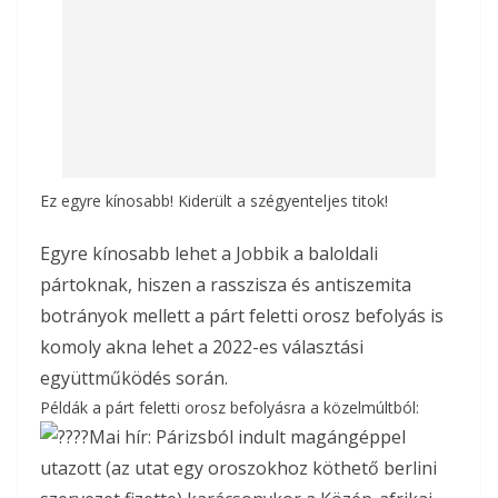
Ez egyre kínosabb! Kiderült a szégyenteljes titok!
Egyre kínosabb lehet a Jobbik a baloldali
pártoknak, hiszen a rasszisza és antiszemita
botrányok mellett a párt feletti orosz befolyás is
komoly akna lehet a 2022-es választási
együttműködés során.
Példák a párt feletti orosz befolyásra a közelmúltból:
Mai hír: Párizsból indult magángéppel
utazott (az utat egy oroszokhoz köthető berlini