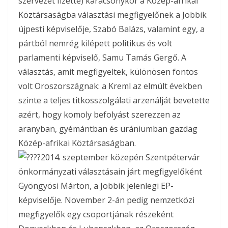
szervezet fizette) karácsonykor a Közép-afrikai
Köztársaságba választási megfigyelőnek a Jobbik
újpesti képviselője, Szabó Balázs, valamint egy, a
pártból nemrég kilépett politikus és volt
parlamenti képviselő, Samu Tamás Gergő. A
választás, amit megfigyeltek, különösen fontos
volt Oroszországnak: a Kreml az elmúlt években
szinte a teljes titkosszolgálati arzenálját bevetette
azért, hogy komoly befolyást szerezzen az
aranyban, gyémántban és urániumban gazdag
Közép-afrikai Köztársaságban.
2014. szeptember közepén Szentpétervár
önkormányzati választásain járt megfigyelőként
Gyöngyösi Márton, a Jobbik jelenlegi EP-
képviselője. November 2-án pedig nemzetközi
megfigyelők egy csoportjának részeként