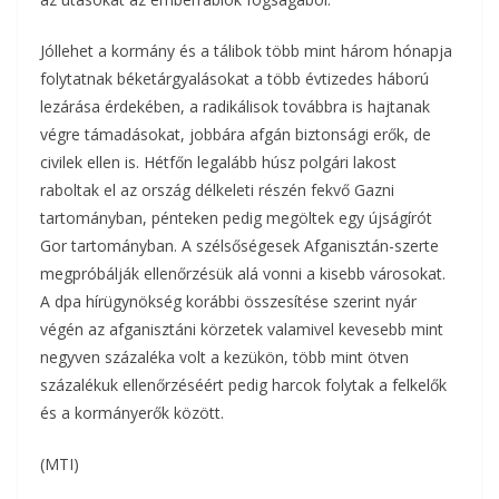
Jóllehet a kormány és a tálibok több mint három hónapja
folytatnak béketárgyalásokat a több évtizedes háború
lezárása érdekében, a radikálisok továbbra is hajtanak
végre támadásokat, jobbára afgán biztonsági erők, de
civilek ellen is. Hétfőn legalább húsz polgári lakost
raboltak el az ország délkeleti részén fekvő Gazni
tartományban, pénteken pedig megöltek egy újságírót
Gor tartományban. A szélsőségesek Afganisztán-szerte
megpróbálják ellenőrzésük alá vonni a kisebb városokat.
A dpa hírügynökség korábbi összesítése szerint nyár
végén az afganisztáni körzetek valamivel kevesebb mint
negyven százaléka volt a kezükön, több mint ötven
százalékuk ellenőrzéséért pedig harcok folytak a felkelők
és a kormányerők között.
(MTI)