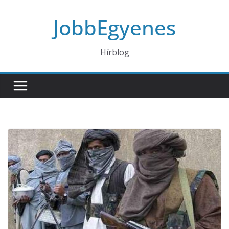
Skip
JobbEgyenes
to
content
Hírblog