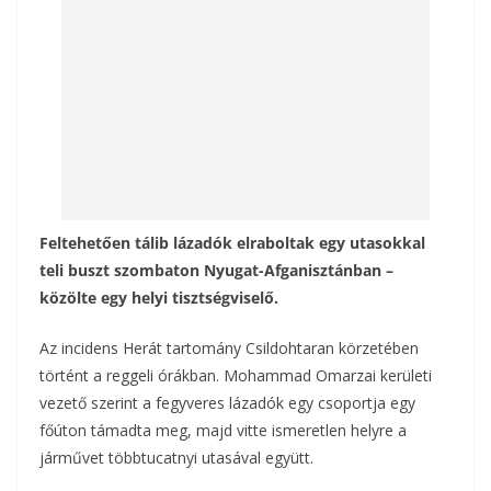
k
Feltehetően tálib lázadók elraboltak egy utasokkal
teli buszt szombaton Nyugat-Afganisztánban –
közölte egy helyi tisztségviselő.
Az incidens Herát tartomány Csildohtaran körzetében
történt a reggeli órákban. Mohammad Omarzai kerületi
vezető szerint a fegyveres lázadók egy csoportja egy
főúton támadta meg, majd vitte ismeretlen helyre a
járművet többtucatnyi utasával együtt.