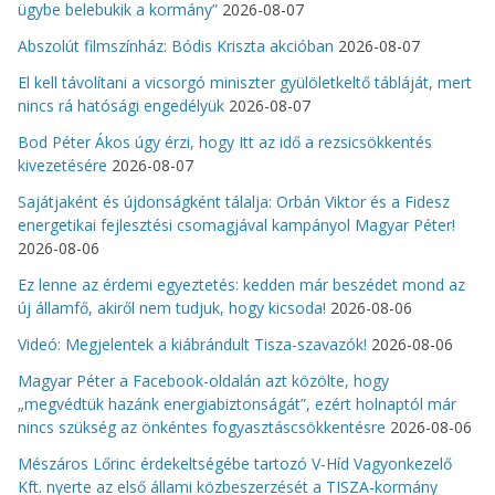
ügybe belebukik a kormány”
2026-08-07
Abszolút filmszínház: Bódis Kriszta akcióban
2026-08-07
El kell távolítani a vicsorgó miniszter gyülöletkeltő tábláját, mert
nincs rá hatósági engedélyük
2026-08-07
Bod Péter Ákos úgy érzi, hogy Itt az idő a rezsicsökkentés
kivezetésére
2026-08-07
Sajátjaként és újdonságként tálalja: Orbán Viktor és a Fidesz
energetikai fejlesztési csomagjával kampányol Magyar Péter!
2026-08-06
Ez lenne az érdemi egyeztetés: kedden már beszédet mond az
új államfő, akiről nem tudjuk, hogy kicsoda!
2026-08-06
Videó: Megjelentek a kiábrándult Tisza-szavazók!
2026-08-06
Magyar Péter a Facebook-oldalán azt közölte, hogy
„megvédtük hazánk energiabiztonságát”, ezért holnaptól már
nincs szükség az önkéntes fogyasztáscsökkentésre
2026-08-06
Mészáros Lőrinc érdekeltségébe tartozó V-Híd Vagyonkezelő
Kft. nyerte az első állami közbeszerzését a TISZA-kormány