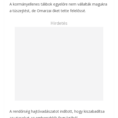
A kormányellenes tálibok egyelőre nem vállalták magukra
a túszejtést, de Omarzai őket tette felelőssé.
Hirdetés
A rendőrség hajtóvadászatot indított, hogy kiszabadítsa
az utasokat az emberrablók fogságából.