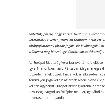
Sejtettük, persze, hogy ez lesz. Hisz’ mit is várhat
vezetőitől? Lelketlen, szívtelen zombiktól? Hát ezt.
sátánfajzatoknak járnak jogok, sőt kiváltságok – az
szűnjenek meg létezni. Így döntött Soros titkárnője
Az Európai Bizottság Vera Jourová témafelelőssel
így a Trianonban, majd Párizsban idegen megszállá
jogvédelmének ügyét. Hiába volt a lelkesedés, az 
semmilyen jogalkotást az érdekükben. Noha enne
kellően agyhalott Európai Bíróság korábbi döntése 
bizottság nyugodtan fölléphetne. (Sőt, igazából e
pederasztapropaganda.)