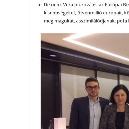
De nem. Vera Jourová és az Európai Bi
kisebbségeket, ötvenmillió európait, 
meg magukat, asszimilálódjanak, pofa b