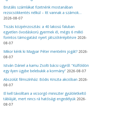
Brutális számlákat fizetnénk mostanában
rezsicsökkentés nélkül – Itt vannak a számok…
2026-08-07
Tiszás közpénzosztás: a 40 lakosú faluban
egyetlen óvodáskorú gyermek él, mégis 6 millió
forintos támogatást nyert játszótérépítésre
2026-
08-07
Mikor kérik ki Magyar Péter mentelmi jogát?
2026-
08-07
István Dániel a kamu Zsolti bácsi ügyről: “Külföldön
egy ilyen ügybe belebukik a kormány”
2026-08-07
Abszolút filmszínház: Bódis Kriszta akcióban
2026-
08-07
El kell távolítani a vicsorgó miniszter gyülöletkeltő
tábláját, mert nincs rá hatósági engedélyük
2026-
08-07