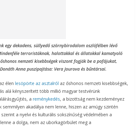
nánk egy dekadens, süllyedő szörnybirodalom oszlófélben lévő
 Mindenféle terroristáknak, halottakkal és állatokkal kamatyoló
 őshonos nemzeti kisebbségek viszont fogják be a pofájukat,
, Donáth Anna puszipajtása: Vera Jourova és bűntársai.
 az élen
lesöpörte az asztalról
az őshonos nemzeti kisebbségek,
s alá kényszerített több millió magyar testvérünk
aláírásgyűjtés, a
reménykedés
, a bizottság nem kezdeményez
k semmilyen akadálya nem lenne, hiszen az amúgy szintén
szerint a nyelvi és kulturális sokszínűség védelmében a
z lenne a dolga, nem az uborkagörbület meg a