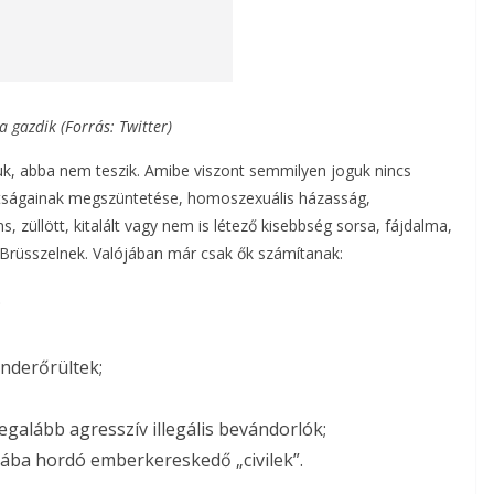
a gazdik (Forrás: Twitter)
iuk, abba nem teszik. Amibe viszont semmilyen joguk nincs
áltságainak megszüntetése, homoszexuális házasság,
, züllött, kitalált vagy nem is létező kisebbség sorsa, fájdalma,
rüsszelnek. Valójában már csak ők számítanak:
;
nderőrültek;
egalább agresszív illegális bevándorlók;
ába hordó emberkereskedő „civilek”.