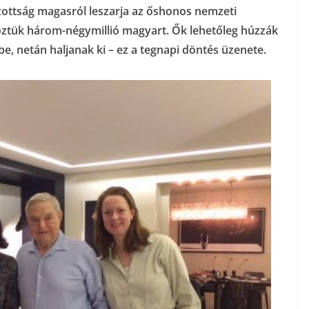
zottság magasról leszarja az őshonos nemzeti
köztük három-négymillió magyart. Ők lehetőleg húzzák
e, netán haljanak ki – ez a tegnapi döntés üzenete.