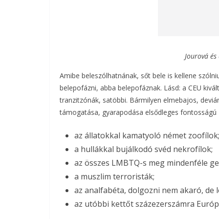
Jourová és 
Amibe beleszólhatnának, sőt bele is kellene szóln
belepofázni, abba belepofáznak. Lásd: a CEU kiv
tranzitzónák, satöbbi. Bármilyen elmebajos, deviáns
támogatása, gyarapodása elsődleges fontosságú B
az állatokkal kamatyoló német zoofílok
a hullákkal bujálkodó svéd nekrofílok;
az összes LMBTQ-s meg mindenféle ge
a muszlim terroristák;
az analfabéta, dolgozni nem akaró, de l
az utóbbi kettőt százezerszámra Európ