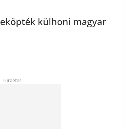
 leköpték külhoni magyar
Hirdetés