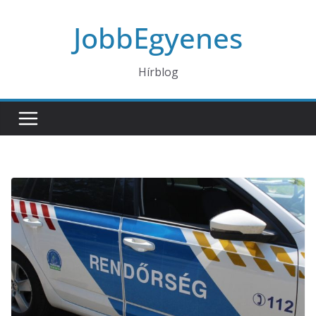
Skip
JobbEgyenes
to
content
Hírblog