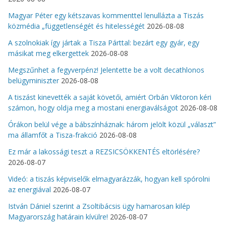
Magyar Péter egy kétszavas kommenttel lenullázta a Tiszás
közmédia „függetlenségét és hitelességét
2026-08-08
A szolnokiak így jártak a Tisza Párttal: bezárt egy gyár, egy
másikat meg elkergettek
2026-08-08
Megszűnhet a fegyverpénz! Jelentette be a volt decathlonos
belügyminiszter
2026-08-08
A tiszást kinevették a saját követői, amiért Orbán Viktoron kéri
számon, hogy oldja meg a mostani energiaválságot
2026-08-08
Órákon belül vége a bábszínháznak: három jelölt közül „választ”
ma államfőt a Tisza-frakció
2026-08-08
Ez már a lakossági teszt a REZSICSÖKKENTÉS eltörlésére?
2026-08-07
Videó: a tiszás képviselők elmagyarázzák, hogyan kell spórolni
az energiával
2026-08-07
István Dániel szerint a Zsoltibácsis ügy hamarosan kilép
Magyarország határain kívülre!
2026-08-07