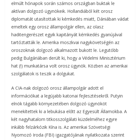
elmúlt hónapok során számos országban buktak le
aktívan dolgozó ügynökeik. Hollandiából két orosz
diplomatát utasítottak ki kémkedés miatt, Dániában vádat
emeltek egy orosz állampolgár ellen, az olasz
haditengerészet egyik kapitányát kémkedés gyanújával
tartóztatták le. Amerika moszkvai nagykövetségén az
oroszoknak dolgozó alkalmazott bukott le. Legutóbb
pedig Bulgáriában derült ki, hogy a Védelmi Minisztérium
hat (!) munkatársa volt orosz ügynök. Közben az amerikai
szolgálatok is teszik a dolgukat.
A CIA-nak dolgozó orosz állampolgár adott el
információkat a legújabb katonai fejlesztésekről. Putyin
elnök tágabb környezetében dolgozó ügynököt
menekítettek ki a lebukása előtt az Egyesült Államokba. A
két nagyhatalom titkosszolgálati küzdelméhez egyre
inkább felzárkózik Kína is. Az amerikai Szövetségi
Nyomozó Iroda (FBI) igazgatójának nyilatkozata szerint