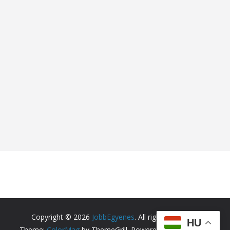
Copyright © 2026
JobbEgyenes
. All rights reserved.
HU
Theme:
ColorMag
by ThemeGrill. Powered by
WordPress
.