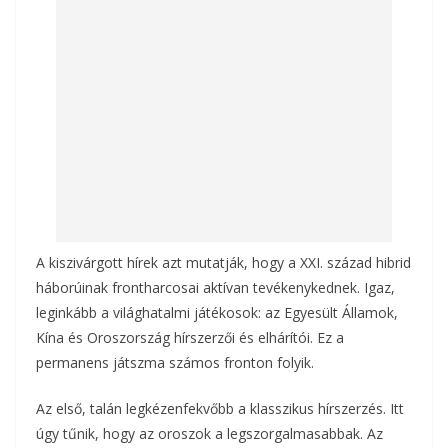
o
g
k
A kiszivárgott hírek azt mutatják, hogy a XXI. század hibrid
háborúinak frontharcosai aktívan tevékenykednek. Igaz,
leginkább a világhatalmi játékosok: az Egyesült Államok,
Kína és Oroszország hírszerzői és elhárítói. Ez a
permanens játszma számos fronton folyik.
Az első, talán legkézenfekvőbb a klasszikus hírszerzés. Itt
úgy tűnik, hogy az oroszok a legszorgalmasabbak. Az