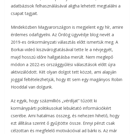
adatbázisok felhasználásával aligha lehetett megtalálni a
csapat tagjait.
Mindeközben Magyarországon is megjelent egy hír, amire
érdemes odafigyelni. Az Ördög ügyvédje blog nevét a
2019-es önkormányzati választás előtt ismertük meg. A
Borkai-videó kiszivárogtatásával tette le a névjegyét,
majd hosszú időre hallgatásba merült. Nem meglepő
módon a 2022-es ország­gyűlési választások előtt újra
aktivizálódott. Két olyan dolgot tett közzé, ami alapján
joggal feltételezhetjük, hogy itt sem egy magányos Robin
Hooddal van dolgunk.
Az egyik, hogy százmilliós „vérdíjat” tűzött ki
kormánypárti politikusokat lebuktató információkért
cserébe. Ami hatalmas összeg, és nehezen hihető, hogy
ezt állítása szerint ő gyűjtötte össze. Ennyi pénzt csak
célzottan és megfelelő motivációval ad bárki is. Az már