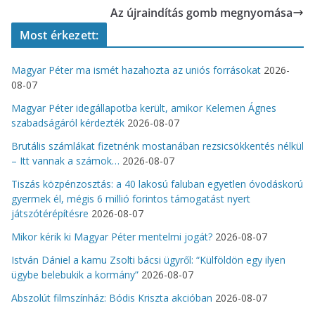
Az újraindítás gomb megnyomása
Most érkezett:
Magyar Péter ma ismét hazahozta az uniós forrásokat
2026-
08-07
Magyar Péter idegállapotba került, amikor Kelemen Ágnes
szabadságáról kérdezték
2026-08-07
Brutális számlákat fizetnénk mostanában rezsicsökkentés nélkül
– Itt vannak a számok…
2026-08-07
Tiszás közpénzosztás: a 40 lakosú faluban egyetlen óvodáskorú
gyermek él, mégis 6 millió forintos támogatást nyert
játszótérépítésre
2026-08-07
Mikor kérik ki Magyar Péter mentelmi jogát?
2026-08-07
István Dániel a kamu Zsolti bácsi ügyről: “Külföldön egy ilyen
ügybe belebukik a kormány”
2026-08-07
Abszolút filmszínház: Bódis Kriszta akcióban
2026-08-07