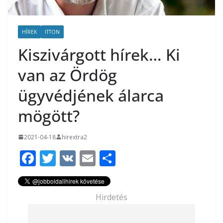
HÍREK
ITTON
Kiszivárgott hírek… Ki
van az Ördög
ügyvédjének álarca
mögött?
2021-04-18
hirextra2
F
T
V
E
O
ac
w
K
m
ss
e
itt
ai
za
Hirdetés
b
er
l
m
o
e