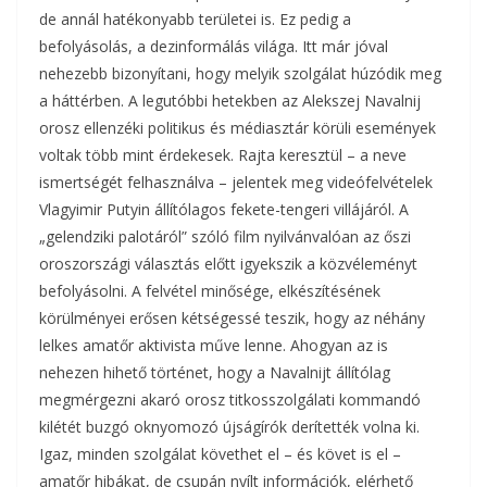
de annál hatékonyabb területei is. Ez pedig a
befolyásolás, a dez­informálás világa. Itt már jóval
nehezebb bizonyítani, hogy melyik szolgálat húzódik meg
a háttérben. A legutóbbi hetekben az Alekszej Navalnij
orosz ellenzéki politikus és médiasztár körüli események
voltak több mint érdekesek. Rajta keresztül – a neve
ismertségét felhasználva – jelentek meg videófelvételek
Vlagyimir Putyin állítólagos fekete-tengeri villájáról. A
„gelendziki palotáról” szóló film nyilvánvalóan az őszi
oroszországi választás előtt igyekszik a közvéleményt
befolyásolni. A felvétel minősége, elkészítésének
körülményei erősen kétségessé teszik, hogy az néhány
lelkes amatőr aktivista műve lenne. Ahogyan az is
nehezen hihető történet, hogy a Navalnijt állítólag
megmérgezni akaró orosz titkosszolgálati kommandó
kilétét buzgó oknyomozó újságírók derítették volna ki.
Igaz, minden szolgálat követhet el – és követ is el –
amatőr hibákat, de csupán nyílt információk, elérhető