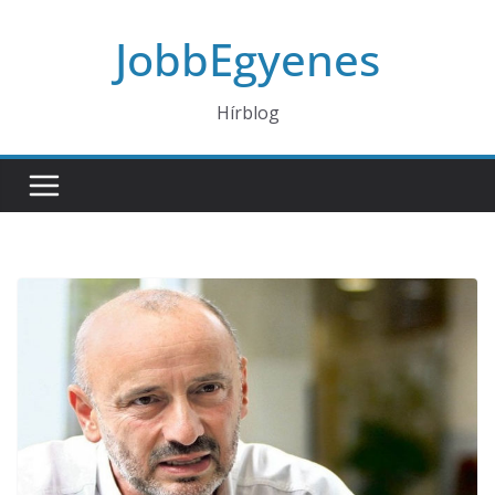
Skip
JobbEgyenes
to
content
Hírblog