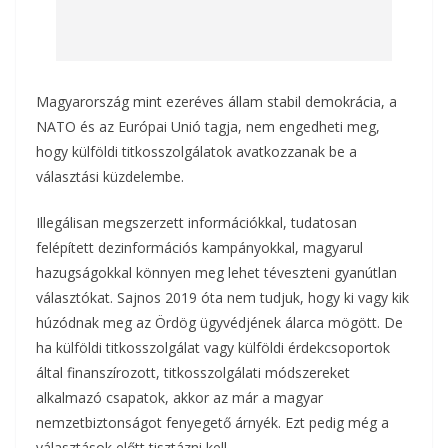
Magyarország mint ezeréves állam stabil demokrácia, a
NATO és az Európai Unió tagja, nem engedheti meg,
hogy külföldi titkosszolgálatok avatkozzanak be a
választási küzdelembe.
Illegálisan megszerzett információkkal, tudatosan
felépített dezinformációs kampányokkal, magyarul
hazugságokkal könnyen meg lehet téveszteni gyanútlan
választókat. Sajnos 2019 óta nem tudjuk, hogy ki vagy kik
húzódnak meg az Ördög ügyvédjének álarca mögött. De
ha külföldi titkos­szolgálat vagy külföldi érdekcsoportok
által finanszírozott, titkosszolgálati módszereket
alkalmazó csapatok, akkor az már a magyar
nemzetbiztonságot fenyegető árnyék. Ezt pedig még a
választások előtt tisztázni kell.