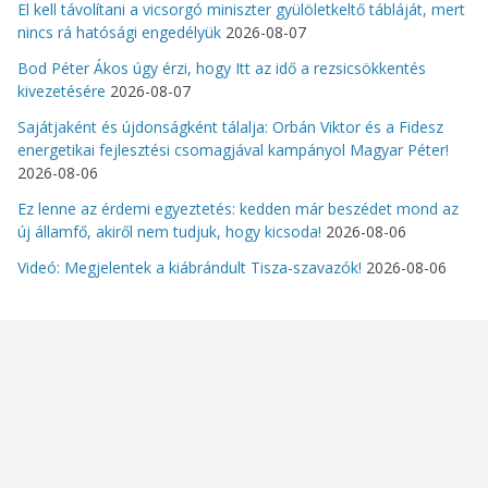
El kell távolítani a vicsorgó miniszter gyülöletkeltő tábláját, mert
nincs rá hatósági engedélyük
2026-08-07
Bod Péter Ákos úgy érzi, hogy Itt az idő a rezsicsökkentés
kivezetésére
2026-08-07
Sajátjaként és újdonságként tálalja: Orbán Viktor és a Fidesz
energetikai fejlesztési csomagjával kampányol Magyar Péter!
2026-08-06
Ez lenne az érdemi egyeztetés: kedden már beszédet mond az
új államfő, akiről nem tudjuk, hogy kicsoda!
2026-08-06
Videó: Megjelentek a kiábrándult Tisza-szavazók!
2026-08-06