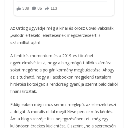
Az Ördög ügyvédje még a kínai és orosz Covid-vakcinák
„valódi” értékelő jelentéseinek megszerzéséért is
százmilliót ajánl.
A fenti két momentum és a 2019-es történet
egyértelművé teszi, hogy a blog mögött állók számára
sokat megérne a polgári kormány megbuktatása. Ahogy
az is tudható, hogy a Facebookon megjelenő tartalom
hirdetési költségeit a rendőrség gyanúja szerint baloldalról
finanszírozták.
Eddig ebben még nincs semmi meglepő, az ellenzék teszi
a dolgát. A morális oldal megítélése persze más kérdés.
Ám a blog szerzője friss bejegyzésében tett még egy
különösen érdekes kijelentést. E szerint „ne a szerencsén