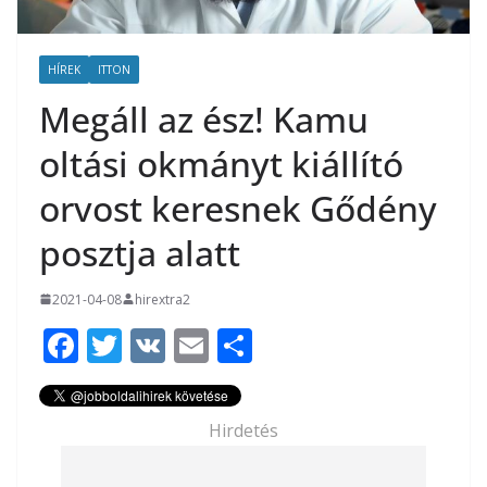
HÍREK
ITTON
Megáll az ész! Kamu
oltási okmányt kiállító
orvost keresnek Gődény
posztja alatt
2021-04-08
hirextra2
F
T
V
E
O
ac
w
K
m
ss
e
itt
ai
za
Hirdetés
b
er
l
m
o
e