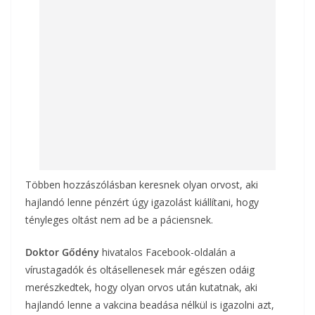
o
g
k
Többen hozzászólásban keresnek olyan orvost, aki
hajlandó lenne pénzért úgy igazolást kiállítani, hogy
tényleges oltást nem ad be a páciensnek.
Doktor Gődény
hivatalos Facebook-oldalán a
vírustagadók és oltásellenesek már egészen odáig
merészkedtek, hogy olyan orvos után kutatnak, aki
hajlandó lenne a vakcina beadása nélkül is igazolni azt,