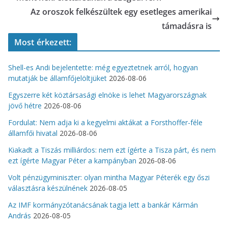
Az oroszok felkészültek egy esetleges amerikai
támadásra is
Most érkezett:
Shell-es Andi bejelentette: még egyeztetnek arról, hogyan
mutatják be államfőjelöltjüket
2026-08-06
Egyszerre két köztársasági elnöke is lehet Magyarországnak
jövő hétre
2026-08-06
Fordulat: Nem adja ki a kegyelmi aktákat a Forsthoffer-féle
államfői hivatal
2026-08-06
Kiakadt a Tiszás milliárdos: nem ezt ígérte a Tisza párt, és nem
ezt ígérte Magyar Péter a kampányban
2026-08-06
Volt pénzügyminiszter: olyan mintha Magyar Péterék egy őszi
választásra készülnének
2026-08-05
Az IMF kormányzótanácsának tagja lett a bankár Kármán
András
2026-08-05