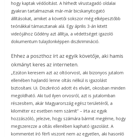
hogy kaptak védőoltást. A hírhedt vírustagadó oldalai
gyakran tartalmaznak már-már bicskanyitogató
állításokat, amiket a követői sokszor még elképesztőbb
teóriákkal támasztanak alá. Egy április 3-án kitett
videójához Gődény azt állítja, a védettséget igazoló
dokumentum tulajdonképpen diszkrimináció.
Ehhez a poszthoz írt az egyik követője, aki hamis
okmányt keres az interneten.
„Ezúton keresem azt az oltóorvost, aki bizonyos jutalom
ellenében hajlandó lenne oltás nélkül is igazolást
biztosítani. Ui. Diszkréció adott és elvárt, okosban minden
megoldható. Aki tud ilyen orvosról, azt is jutalomban
részesítem, akár Magyarország egész területéről, a
kilométer ez esetben nem számít” – írta az egyik
hozzászóló, jelezve, hogy számára bármit megérne, hogy
megszerezze a oltás ellenében kapható igazolást. A
kommentet író férfi viszont nem az egyetlen, aki hasonló