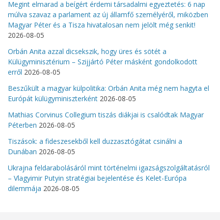
Megint elmarad a beígért érdemi társadalmi egyeztetés: 6 nap
múlva szavaz a parlament az új államfő személyéről, miközben
Magyar Péter és a Tisza hivatalosan nem jelölt még senkit!
2026-08-05
Orbán Anita azzal dicsekszik, hogy üres és sötét a
Külügyminisztérium – Szijjártó Péter másként gondolkodott
erről
2026-08-05
Beszűkült a magyar külpolitika: Orbán Anita még nem hagyta el
Európát külügyminiszterként
2026-08-05
Mathias Corvinus Collegium tiszás diákjai is csalódtak Magyar
Péterben
2026-08-05
Tiszások: a fideszesekből kell duzzasztógátat csinálni a
Dunában
2026-08-05
Ukrajna feldarabolásáról mint történelmi igazságszolgáltatásról
– Vlagyimir Putyin stratégiai bejelentése és Kelet-Európa
dilemmája
2026-08-05