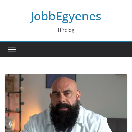
Skip
JobbEgyenes
to
content
Hírblog