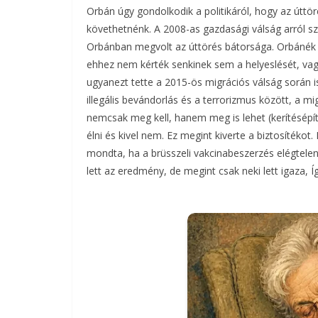
Orbán úgy gondolkodik a politikáról, hogy az úttör
követhetnénk. A 2008-as gazdasági válság arról szó
Orbánban megvolt az úttörés bátorsága. Orbánék o
ehhez nem kérték senkinek sem a helyeslését, vag
ugyanezt tette a 2015-ös migrációs válság során 
illegális bevándorlás és a terrorizmus között, a mi
nemcsak meg kell, hanem meg is lehet (kerítésépít
élni és kivel nem. Ez megint kiverte a biztosítéko
mondta, ha a brüsszeli vakcinabeszerzés elégtelen
lett az eredmény, de megint csak neki lett igaza, Í