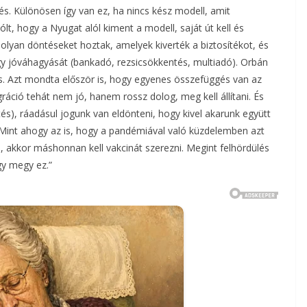
és. Különösen így van ez, ha nincs kész modell, amit
lt, hogy a Nyugat alól kiment a modell, saját út kell és
lyan döntéseket hoztak, amelyek kiverték a biztosítékot, és
y jóváhagyását (bankadó, rezsicsökkentés, multiadó). Orbán
is. Azt mondta először is, hogy egyenes összefüggés van az
gráció tehát nem jó, hanem rossz dolog, meg kell állítani. És
és), ráadásul jogunk van eldönteni, hogy kivel akarunk együtt
t. Mint ahogy az is, hogy a pandémiával való küzdelemben azt
, akkor máshonnan kell vakcinát szerezni. Megint felhördülés
gy megy ez.”