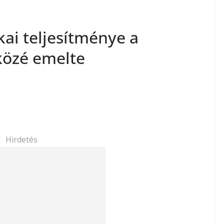
kai teljesítménye a
 közé emelte
Hirdetés