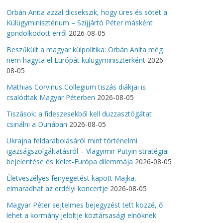
Orbán Anita azzal dicsekszik, hogy üres és sötét a
Külügyminisztérium – Szijjártó Péter másként
gondolkodott erről
2026-08-05
Beszűkült a magyar külpolitika: Orbán Anita még
nem hagyta el Európát külügyminiszterként
2026-
08-05
Mathias Corvinus Collegium tiszás diákjai is
csalódtak Magyar Péterben
2026-08-05
Tiszások: a fideszesekből kell duzzasztógátat
csinálni a Dunában
2026-08-05
Ukrajna feldarabolásáról mint történelmi
igazságszolgáltatásról – Vlagyimir Putyin stratégiai
bejelentése és Kelet-Európa dilemmája
2026-08-05
Életveszélyes fenyegetést kapott Majka,
elmaradhat az erdélyi koncertje
2026-08-05
Magyar Péter sejtelmes bejegyzést tett közzé, ő
lehet a kormány jelöltje köztársasági elnöknek