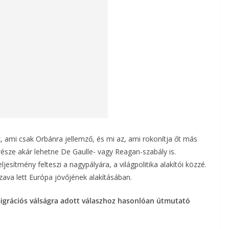
az, ami csak Orbánra jellemző, és mi az, ami rokonítja őt más
része akár lehetne De Gaulle- vagy Reagan-szabály is.
ljesítmény felteszi a nagypályára, a világpolitika alakítói közzé.
zava lett Európa jövőjének alakításában.
migrációs válságra adott válaszhoz hasonlóan útmutató