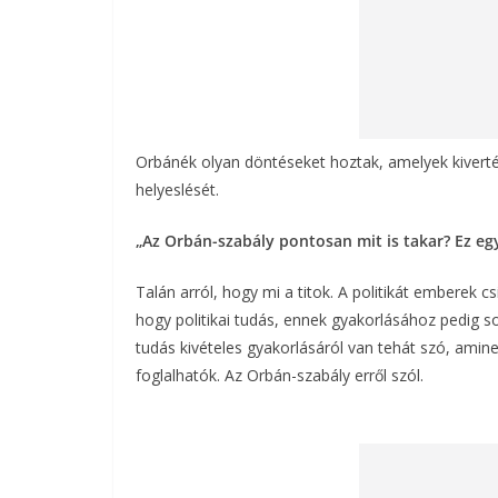
Orbánék olyan döntéseket hoztak, amelyek kiverté
helyeslését.
„Az Orbán-szabály pontosan mit is takar? Ez eg
Talán arról, hogy mi a titok. A politikát emberek 
hogy politikai tudás, ennek gyakorlásához pedig so
tudás kivételes gyakorlásáról van tehát szó, ami
foglalhatók. Az Orbán-szabály erről szól.