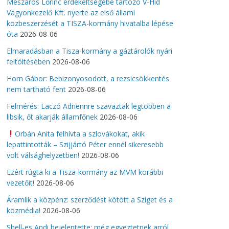
Mészáros Lőrinc érdekeltségébe tartozó V-Híd
Vagyonkezelő Kft. nyerte az első állami
közbeszerzését a TISZA-kormány hivatalba lépése
óta
2026-08-06
Elmaradásban a Tisza-kormány a gáztárolók nyári
feltöltésében
2026-08-06
Horn Gábor: Bebizonyosodott, a rezsicsökkentés
nem tartható fent
2026-08-06
Felmérés: Laczó Adriennre szavaztak legtöbben a
libsik, őt akarják államfőnek
2026-08-06
Orbán Anita felhívta a szlovákokat, akik
lepattintották – Szijjártó Péter ennél sikeresebb
volt válsághelyzetben!
2026-08-06
Ezért rúgta ki a Tisza-kormány az MVM korábbi
vezetőit!
2026-08-06
Áramlik a közpénz: szerződést kötött a Sziget és a
közmédia!
2026-08-06
Shell-es Andi bejelentette: még egyeztetnek arról,