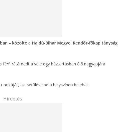
nban – közölte a Hajdú-Bihar Megyei Rendőr-főkapitányság
es férfi rátámadt a vele egy háztartásban élő nagyapjára
unokáját, aki sérüléseibe a helyszínen belehalt.
Hirdetés