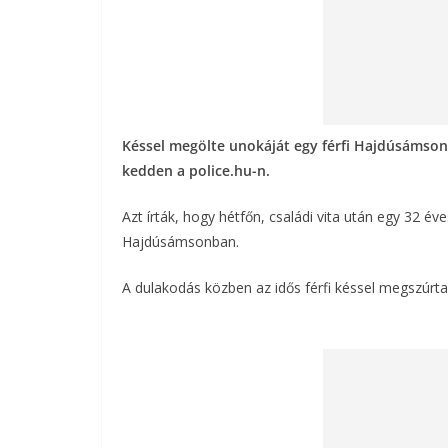
Késsel megölte unokáját egy férfi Hajdúsámso
kedden a police.hu-n.
Azt írták, hogy hétfőn, családi vita után egy 32 év
Hajdúsámsonban.
A dulakodás közben az idős férfi késsel megszúrta 