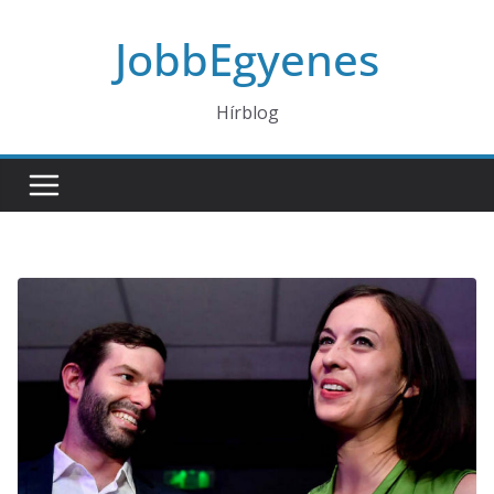
Skip
JobbEgyenes
to
content
Hírblog