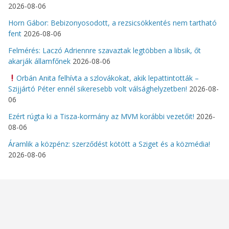
2026-08-06
Horn Gábor: Bebizonyosodott, a rezsicsökkentés nem tartható
fent
2026-08-06
Felmérés: Laczó Adriennre szavaztak legtöbben a libsik, őt
akarják államfőnek
2026-08-06
Orbán Anita felhívta a szlovákokat, akik lepattintották –
Szijjártó Péter ennél sikeresebb volt válsághelyzetben!
2026-08-
06
Ezért rúgta ki a Tisza-kormány az MVM korábbi vezetőit!
2026-
08-06
Áramlik a közpénz: szerződést kötött a Sziget és a közmédia!
2026-08-06