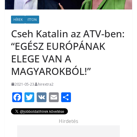
HÍREK
ITTON
Cseh Katalin az ATV-ben:
“EGÉSZ EURÓPÁNAK
ELEGE VAN A
MAGYAROKBÓL!”
2021-05-23
hirextra2
F
T
V
E
O
ac
w
K
m
ss
e
itt
ai
za
Hirdetés
b
er
l
m
o
e