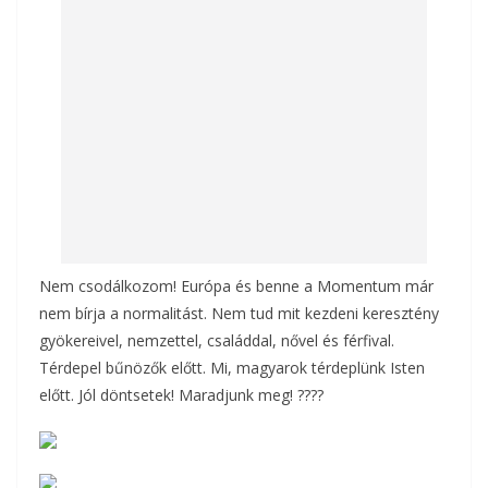
o
g
k
Nem csodálkozom! Európa és benne a Momentum már
nem bírja a normalitást. Nem tud mit kezdeni keresztény
gyökereivel, nemzettel, családdal, nővel és férfival.
Térdepel bűnözők előtt. Mi, magyarok térdeplünk Isten
előtt. Jól döntsetek! Maradjunk meg! ????