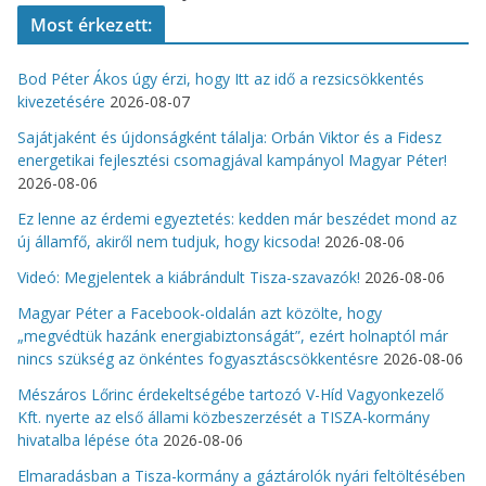
Most érkezett:
Bod Péter Ákos úgy érzi, hogy Itt az idő a rezsicsökkentés
kivezetésére
2026-08-07
Sajátjaként és újdonságként tálalja: Orbán Viktor és a Fidesz
energetikai fejlesztési csomagjával kampányol Magyar Péter!
2026-08-06
Ez lenne az érdemi egyeztetés: kedden már beszédet mond az
új államfő, akiről nem tudjuk, hogy kicsoda!
2026-08-06
Videó: Megjelentek a kiábrándult Tisza-szavazók!
2026-08-06
Magyar Péter a Facebook-oldalán azt közölte, hogy
„megvédtük hazánk energiabiztonságát”, ezért holnaptól már
nincs szükség az önkéntes fogyasztáscsökkentésre
2026-08-06
Mészáros Lőrinc érdekeltségébe tartozó V-Híd Vagyonkezelő
Kft. nyerte az első állami közbeszerzését a TISZA-kormány
hivatalba lépése óta
2026-08-06
Elmaradásban a Tisza-kormány a gáztárolók nyári feltöltésében