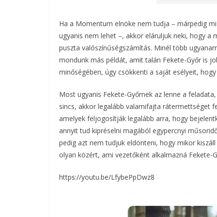
Ha a Momentum elnöke nem tudja – márpedig mi hi
ugyanis nem lehet –, akkor eláruljuk neki, hogy a
puszta valószínűségszámítás. Minél több ugyanarra 
mondunk más példát, amit talán Fekete-Győr is jobb
minőségében, úgy csökkenti a saját esélyeit, hog
Most ugyanis Fekete-Győrnek az lenne a feladata,
sincs, akkor legalább valamifajta rátermettséget 
amelyek feljogosítják legalább arra, hogy bejelen
annyit tud kipréselni magából egypercnyi műsorid
pedig azt nem tudjuk eldönteni, hogy mikor kiszáll
olyan közért, ami vezetőként alkalmazná Fekete-Gy
https://youtu.be/LfybePpDwz8