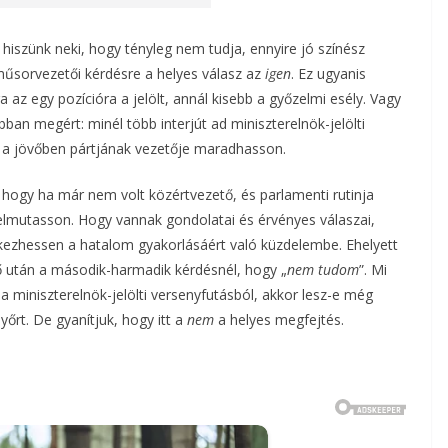
szünk neki, hogy tényleg nem tudja, ennyire jó színész
 műsorvezetői kérdésre a helyes válasz az
igen
. Ez ugyanis
az egy pozícióra a jelölt, annál kisebb a győzelmi esély. Vagy
an megért: minél több interjút ad miniszterelnök-jelölti
y a jövőben pártjának vezetője maradhasson.
 hogy ha már nem volt közértvezető, és parlamenti rutinja
felmutasson. Hogy vannak gondolatai és érvényes válaszai,
tkezhessen a hatalom gyakorlásáért való küzdelembe. Ehelyett
ő után a második-harmadik kérdésnél, hogy „
nem tudom
”. Mi
 a miniszterelnök-jelölti versenyfutásból, akkor lesz-e még
őrt. De gyanítjuk, hogy itt a
nem
a helyes megfejtés.