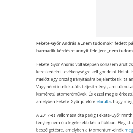
Fekete-Győr András a „nem tudomok” fedett pá
harmadik kérdésre annyit feleljen: „nem tudom
Fekete-Győr András voltaképpen sohasem árult z
kereskedelmi tevékenységre kell gondolni. Holott 
mielőtt egy ország irányítására bejelentkezik, tal
Vagy némi intellektuális teljesítményt, ami túlmut
kisméretű atomerőművek. És ezzel meg is érkeztü
amelyben Fekete-Győr jó előre
elárulta
, hogy még
A 2017-es vallomása óta pedig Fekete-Győr minth
tényleg nem ő a legélesebb kés a fiókban. Elég itt 
beszélgetésre, amelyben a Momentum-elnök
meg