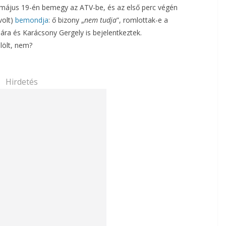
n május 19-én bemegy az ATV-be, és az első perc végén
volt)
bemondja
: ő bizony „
nem tudja
”, romlottak-e a
lára és Karácsony Gergely is bejelentkeztek.
lölt, nem?
Hirdetés