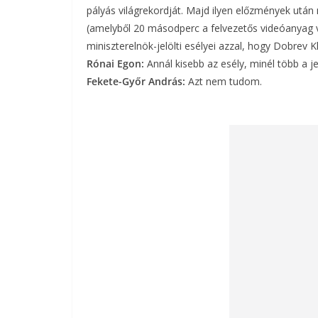
pályás világrekordját. Majd ilyen előzmények utá
(amelyből 20 másodperc a felvezetős videóanyag 
miniszterelnök-jelölti esélyei azzal, hogy Dobrev K
Rónai Egon:
Annál kisebb az esély, minél több a je
Fekete-Győr András:
Azt nem tudom.