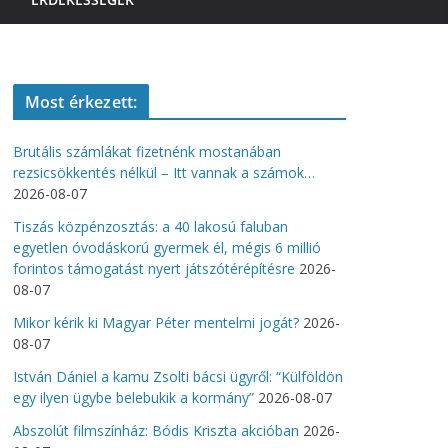
Most érkezett:
Brutális számlákat fizetnénk mostanában
rezsicsökkentés nélkül – Itt vannak a számok…
2026-08-07
Tiszás közpénzosztás: a 40 lakosú faluban
egyetlen óvodáskorú gyermek él, mégis 6 millió
forintos támogatást nyert játszótérépítésre
2026-
08-07
Mikor kérik ki Magyar Péter mentelmi jogát?
2026-
08-07
István Dániel a kamu Zsolti bácsi ügyről: “Külföldön
egy ilyen ügybe belebukik a kormány”
2026-08-07
Abszolút filmszínház: Bódis Kriszta akcióban
2026-