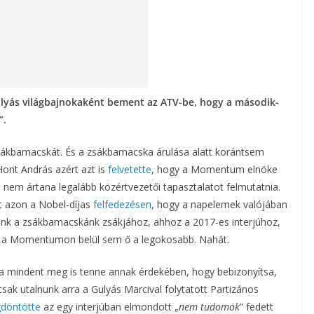
lyás világbajnokaként bement az ATV-be, hogy a második-
”.
sákbamacskát. És a zsákbamacska árulása alatt korántsem
Hont András azért azt is
felvetette
, hogy a Momentum elnöke
án nem ártana legalább közértvezetői tapasztalatot felmutatnia.
at azon a Nobel-díjas
felfedezésen
, hogy a napelemek valójában
nk a zsákbamacskánk zsákjához, ahhoz a 2017-es interjúhoz,
 a Momentumon belül sem ő a legokosabb. Nahát.
a mindent meg is tenne annak érdekében, hogy bebizonyítsa,
csak utalnunk arra a Gulyás Marcival folytatott Partizános
döntötte
az egy interjúban elmondott „
nem tudomok
” fedett