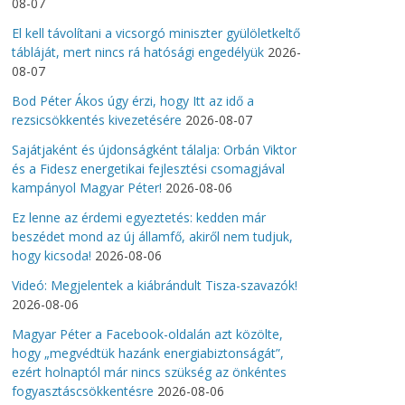
08-07
El kell távolítani a vicsorgó miniszter gyülöletkeltő
tábláját, mert nincs rá hatósági engedélyük
2026-
08-07
Bod Péter Ákos úgy érzi, hogy Itt az idő a
rezsicsökkentés kivezetésére
2026-08-07
Sajátjaként és újdonságként tálalja: Orbán Viktor
és a Fidesz energetikai fejlesztési csomagjával
kampányol Magyar Péter!
2026-08-06
Ez lenne az érdemi egyeztetés: kedden már
beszédet mond az új államfő, akiről nem tudjuk,
hogy kicsoda!
2026-08-06
Videó: Megjelentek a kiábrándult Tisza-szavazók!
2026-08-06
Magyar Péter a Facebook-oldalán azt közölte,
hogy „megvédtük hazánk energiabiztonságát”,
ezért holnaptól már nincs szükség az önkéntes
fogyasztáscsökkentésre
2026-08-06