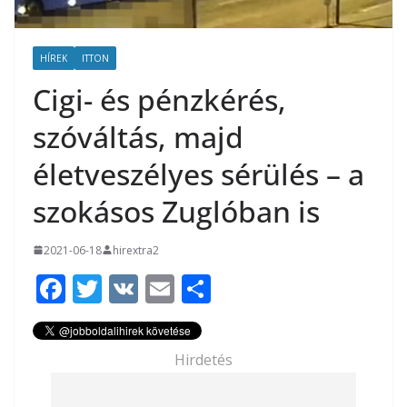
HÍREK
ITTON
Cigi- és pénzkérés,
szóváltás, majd
életveszélyes sérülés – a
szokásos Zuglóban is
2021-06-18
hirextra2
F
T
V
E
O
ac
w
K
m
ss
e
itt
ai
za
Hirdetés
b
er
l
m
o
e