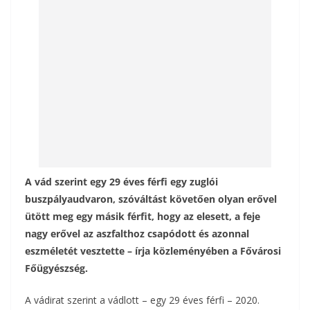
o
g
k
A vád szerint egy 29 éves férfi egy zuglói
buszpályaudvaron, szóváltást követően olyan erővel
ütött meg egy másik férfit, hogy az elesett, a feje
nagy erővel az aszfalthoz csapódott és azonnal
eszméletét vesztette – írja közleményében a Fővárosi
Főügyészség.
A vádirat szerint a vádlott – egy 29 éves férfi – 2020.