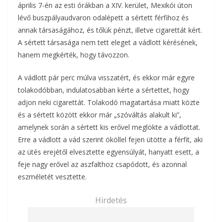
április 7-én az esti órákban a XIV. kerület, Mexikói úton
lévő buszpályaudvaron odalépett a sértett férfihoz és
annak társaságához, és tőlük pénzt, illetve cigarettát kért.
A sértett társasága nem tett eleget a vádlott kérésének,
hanem megkérték, hogy távozzon.
A vádlott pár perc múlva visszatért, és ekkor már egyre
tolakodóbban, indulatosabban kérte a sértettet, hogy
adjon neki cigarettát. Tolakodó magatartása miatt közte
és a sértett között ekkor már „szóváltás alakult ki”,
amelynek során a sértett kis erővel meglökte a vádlottat.
Erre a vádlott a vád szerint ököllel fejen ütötte a férfit, aki
az ütés erejétől elvesztette egyensúlyát, hanyatt esett, a
feje nagy erővel az aszfalthoz csapódott, és azonnal
eszméletét vesztette.
Hirdetés