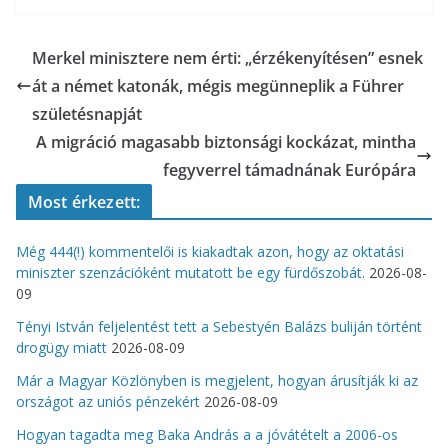
Merkel minisztere nem érti: „érzékenyítésen” esnek
át a német katonák, mégis megünneplik a Führer
születésnapját
A migráció magasabb biztonsági kockázat, mintha
fegyverrel támadnának Európára
Most érkezett:
Még 444(!) kommentelői is kiakadtak azon, hogy az oktatási
miniszter szenzációként mutatott be egy fürdőszobát.
2026-08-
09
Tényi István feljelentést tett a Sebestyén Balázs buliján történt
drogügy miatt
2026-08-09
Már a Magyar Közlönyben is megjelent, hogyan árusítják ki az
országot az uniós pénzekért
2026-08-09
Hogyan tagadta meg Baka András a a jóvátételt a 2006-os