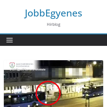
Skip
JobbEgyenes
to
content
Hírblog