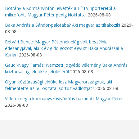
Botrány a Kormányinfón: elvették a HírTV riporterétől a
mikrofont, Magyar Péter pedig kioktatta!
2026-08-08
Baka András a Sándor-palotába? Aki magyar az tiltakozik!
2026-
08-08
Rétvári Bence: Magyar Péternek elég volt beszélnie
édesanyjával, aki 8 évig dolgozott együtt Baka Andrással a
Kúrián
2026-08-08
Gaudi-Nagy Tamás: Nemzeti jogvédő vélemény Baka András
köztársasági elnökké jelöléséről
2026-08-08
Olyan köztársasági elnöke lesz Magyarországnak, aki
felmentette az 56-os tatai sortűz vádlottját?
2026-08-08
Videó: még a kormányszóvivőiről is hazudott Magyar Péter
2026-08-08