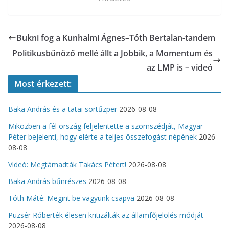
Bukni fog a Kunhalmi Ágnes–Tóth Bertalan-tandem
Politikusbűnöző mellé állt a Jobbik, a Momentum és
az LMP is – videó
Most érkezett:
Baka András és a tatai sortűzper
2026-08-08
Miközben a fél ország feljelentette a szomszédját, Magyar
Péter bejelenti, hogy elérte a teljes összefogást népének
2026-
08-08
Videó: Megtámadták Takács Pétert!
2026-08-08
Baka András bűnrészes
2026-08-08
Tóth Máté: Megint be vagyunk csapva
2026-08-08
Puzsér Róberték élesen kritizálták az államfőjelölés módját
2026-08-08