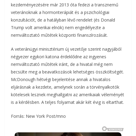
kezdeményezésére már 2013 óta fedezi a transznemű
veteránoknak a hormonterápiát és a pszichológiai
konzultációt, de a hatályban lévő rendelet (és Donald
Trump volt amerikai elnök) nem engedélyezte a
nemváltoztató műtétek központi finanszírozását.
A veteránügyi minisztérium új vezetője szerint nagyjából
négyezer egykori katona érdeklődne az ingyenes
nemváltoztató műtétek iránt, de a hivatal még nem
becsülte meg a beavatkozások lehetséges összköltségét.
McDonough hétvégi bejelentése annak a hivatalos
eljárásnak a kezdete, amelynek során a törvényalkotók
kötelesek lesznek meghallgatni az amerikaiak véleményét
is a kérdésben. A teljes folyamat akár két évig is eltarthat.
Forrás: New York Post/mno