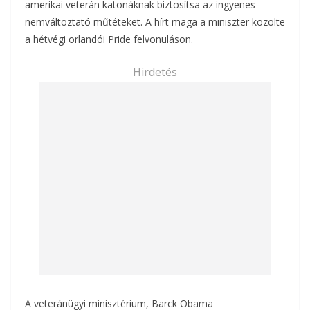
amerikai veterán katonáknak biztosítsa az ingyenes
nemváltoztató műtéteket. A hírt maga a miniszter közölte
a hétvégi orlandói Pride felvonuláson.
Hirdetés
A veteránügyi minisztérium, Barck Obama