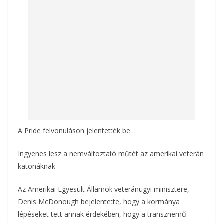
o
g
k
A Pride felvonuláson jelentették be…
Ingyenes lesz a nemváltoztató műtét az amerikai veterán
katonáknak
Az Amerikai Egyesült Államok veteránügyi minisztere,
Denis McDonough bejelentette, hogy a kormánya
lépéseket tett annak érdekében, hogy a transznemű