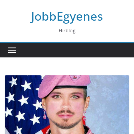
Skip
JobbEgyenes
to
content
Hírblog