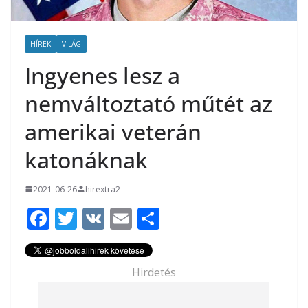
HÍREK
VILÁG
Ingyenes lesz a
nemváltoztató műtét az
amerikai veterán
katonáknak
2021-06-26
hirextra2
F
T
V
E
O
ac
w
K
m
ss
e
itt
ai
za
Hirdetés
b
er
l
m
o
e