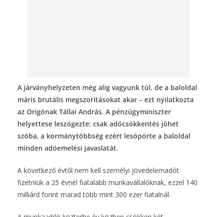
A járványhelyzeten még alig vagyunk túl, de a baloldal
máris brutális megszorításokat akar – ezt nyilatkozta
az Origónak Tállai András. A pénzügyminiszter
helyettese leszögezte: csak adócsökkentés jöhet
szóba, a kormánytöbbség ezért lesöpörte a baloldal
minden adóemelési javaslatát.
A következő évtől nem kell személyi jövedelemadót
fizetniük a 25 évnél fiatalabb munkavállalóknak, ezzel 140
milliárd forint marad több mint 300 ezer fiatalnál.
A munkaadók közterhe év közben csökken két