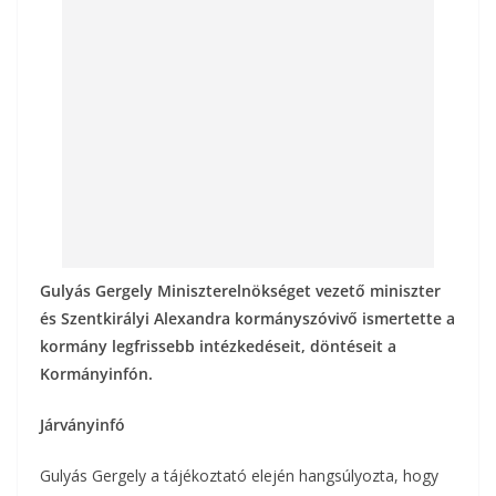
o
g
k
Gulyás Gergely Miniszterelnökséget vezető miniszter
és Szentkirályi Alexandra kormányszóvivő ismertette a
kormány legfrissebb intézkedéseit, döntéseit a
Kormányinfón.
Járványinfó
Gulyás Gergely a tájékoztató elején hangsúlyozta, hogy