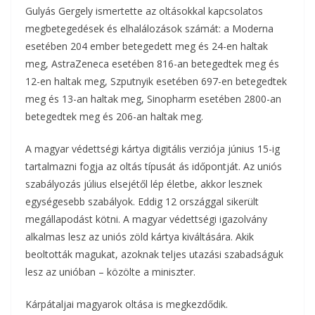
Gulyás Gergely ismertette az oltásokkal kapcsolatos
megbetegedések és elhalálozások számát: a Moderna
esetében 204 ember betegedett meg és 24-en haltak
meg, AstraZeneca esetében 816-an betegedtek meg és
12-en haltak meg, Szputnyik esetében 697-en betegedtek
meg és 13-an haltak meg, Sinopharm esetében 2800-an
betegedtek meg és 206-an haltak meg.
A magyar védettségi kártya digitális verziója június 15-ig
tartalmazni fogja az oltás típusát ás időpontját. Az uniós
szabályozás július elsejétől lép életbe, akkor lesznek
egységesebb szabályok. Eddig 12 országgal sikerült
megállapodást kötni. A magyar védettségi igazolvány
alkalmas lesz az uniós zöld kártya kiváltására. Akik
beoltották magukat, azoknak teljes utazási szabadságuk
lesz az unióban – közölte a miniszter.
Kárpátaljai magyarok oltása is megkezdődik.