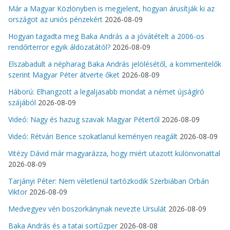
Már a Magyar Közlönyben is megjelent, hogyan árusítják ki az
országot az uniós pénzekért
2026-08-09
Hogyan tagadta meg Baka András a a jóvátételt a 2006-os
rendőrterror egyik áldozatától?
2026-08-09
Elszabadult a népharag Baka András jelölésétől, a kommentelők
szerint Magyar Péter átverte őket
2026-08-09
Háború: Elhangzott a legaljasabb mondat a német újságíró
szájából
2026-08-09
Videó: Nagy és hazug szavak Magyar Pétertől
2026-08-09
Videó: Rétvári Bence szokatlanul keményen reagált
2026-08-09
Vitézy Dávid már magyarázza, hogy miért utazott különvonattal
2026-08-09
Tarjányi Péter: Nem véletlenül tartózkodik Szerbiában Orbán
Viktor
2026-08-09
Medvegyev vén boszorkánynak nevezte Ursulát
2026-08-09
Baka András és a tatai sortűzper
2026-08-08