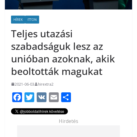
HÍREK
ITTON
Teljes utazási
szabadságuk lesz az
unióban azoknak, akik
beoltották magukat
2021-06-03
hirextra2
F
T
V
E
O
ac
w
K
m
ss
e
itt
ai
za
Hirdetés
b
er
l
m
o
e