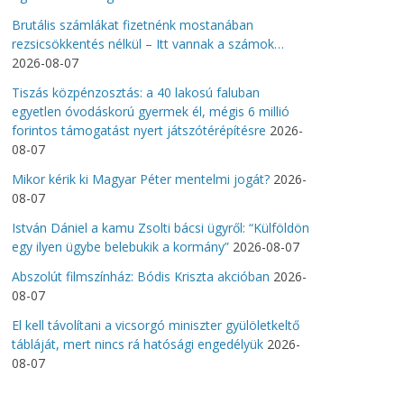
Brutális számlákat fizetnénk mostanában
rezsicsökkentés nélkül – Itt vannak a számok…
2026-08-07
Tiszás közpénzosztás: a 40 lakosú faluban
egyetlen óvodáskorú gyermek él, mégis 6 millió
forintos támogatást nyert játszótérépítésre
2026-
08-07
Mikor kérik ki Magyar Péter mentelmi jogát?
2026-
08-07
István Dániel a kamu Zsolti bácsi ügyről: “Külföldön
egy ilyen ügybe belebukik a kormány”
2026-08-07
Abszolút filmszínház: Bódis Kriszta akcióban
2026-
08-07
El kell távolítani a vicsorgó miniszter gyülöletkeltő
tábláját, mert nincs rá hatósági engedélyük
2026-
08-07