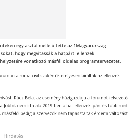
teken egy asztal mellé ültette az 1Magyarország
kusokat, hogy megvitassák a hatpárti ellenzéki
helyzetére vonatkozó másfél oldalas programtervezetet.
rumon a roma civil szakértők erélyesen bírálták az ellenzéki
ghívást. Rácz Béla, az esemény házigazdája a fórumot felvezető
a Jobbik nem írta alá 2019-ben a hat ellenzéki párt és több mint
ot, másfelől pedig a szervezők nem tapasztaltak érdemi változást
Hirdetés