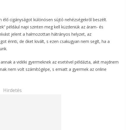
n élő cigányságot különösen sújtó nehézségekről beszélt.
” például napi szinten meg kell küzdeniük az áram- és
ívást jelent a halmozottan hátrányos helyzet, az
got érinti, de őket kivált, s ezen csakugyan nem segít, ha a
unk.
annak a vidéki gyermeknek az esetével példázta, akit majdnem
ádnak nem volt számítógépe, s emiatt a gyermek az online
Hirdetés