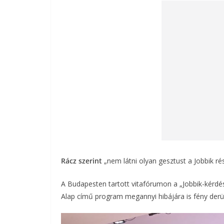
Rácz szerint
„nem látni olyan gesztust a Jobbik 
A Budapesten tartott vitafórumon a „Jobbik-kérdés” 
Alap című program megannyi hibájára is fény derül