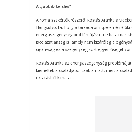
A „Jobbik-kérdés”
A roma szakértők részéről Rostás Aranka a vidéke
Hangsúlyozta, hogy a társadalom „peremén élőknek
energiaszegénység problémájával, de hatalmas kih
iskolázatlanság is, amely nem kizárólag a cigánysá
cigányság és a szegénység közt egyenlőséget von
Rostás Aranka az energiaszegénység problémáját 
kiemeltek a családjából csak amiatt, mert a csal
oktatásból kimaradt.