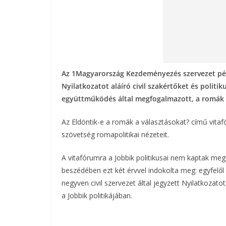
Az 1Magyarország Kezdeményezés szervezet pén
Nyilatkozatot aláíró civil szakértőket és politi
együttműködés által megfogalmazott, a romák 
Az Eldöntik-e a romák a választásokat? című vitafó
szövetség romapolitikai nézeteit.
A vitafórumra a Jobbik politikusai nem kaptak me
beszédében ezt két érvvel indokolta meg: egyfelől 
negyven civil szervezet által jegyzett Nyilatkozat
a Jobbik politikájában.