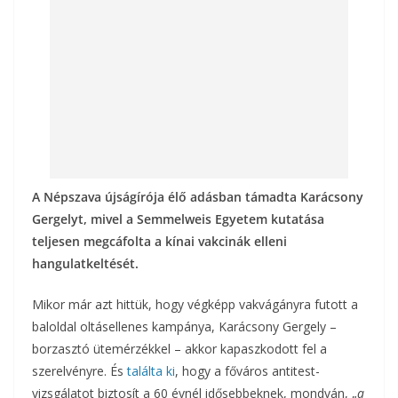
k
A Népszava újságírója élő adásban támadta Karácsony
Gergelyt, mivel a Semmelweis Egyetem kutatása
teljesen megcáfolta a kínai vakcinák elleni
hangulatkeltését.
Mikor már azt hittük, hogy végképp vakvágányra futott a
baloldal oltásellenes kampánya, Karácsony Gergely –
borzasztó ütemérzékkel – akkor kapaszkodott fel a
szerelvényre. És
találta ki
, hogy a főváros antitest-
vizsgálatot biztosít a 60 évnél idősebbeknek, mondván, „
a