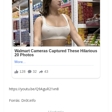
https://youtu.be/Q9AguR21vn8
Forrás: Drót.info