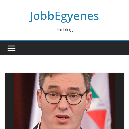
Skip
JobbEgyenes
to
content
Hírblog