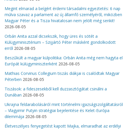
Megint elmarad a beígért érdemi társadalmi egyeztetés: 6 nap
múlva szavaz a parlament az új államfő személyéről, miközben
Magyar Péter és a Tisza hivatalosan nem jelölt még senkit!
2026-08-05
Orbán Anita azzal dicsekszik, hogy üres és sötét a
Külügyminisztérium – Szijjártó Péter másként gondolkodott
erről
2026-08-05
Beszűkült a magyar külpolitika: Orbán Anita még nem hagyta el
Európát külügyminiszterként
2026-08-05
Mathias Corvinus Collegium tiszás diákjai is csalódtak Magyar
Péterben
2026-08-05
Tiszások: a fideszesekből kell duzzasztógátat csinálni a
Dunában
2026-08-05
Ukrajna feldarabolásáról mint történelmi igazságszolgáltatásról
– Vlagyimir Putyin stratégiai bejelentése és Kelet-Európa
dilemmája
2026-08-05
Életveszélyes fenyegetést kapott Majka, elmaradhat az erdélyi