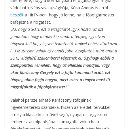
sikeredette, hogy a kormánypárti elfogultsággal aligha
vádolható Népszava újságírója, Kósa András is arról
beszélt
a HírTV-ben, hogy jó lenne, ha a főpolgármester
befejezné a riogatást.
„
Az, hogy a SOTE ezt a vizsgálatot így kihozta, az azt
gondolom, hogy mindenki számára tényleg egy olyan
ténynek kell hogy legyen tekinthető, amivel nehéz vitatkozni.
(…) Mutasson valaki egy ennél jobb vizsgálatot, mint amit a
SOTE világhírű szakemberei végeznek el.
Úgyhogy ebből a
szempontból remélem, hogy az ellenzék mondjuk, vagy
akár Karácsony Gergely ezt a fajta kommunikációt, ezt
tényleg abba fogja hagyni, mert azért a tények most itt
megcáfolták a főpolgármestert.
”
Valahol persze érhető Karácsony stábjának
figyelemelterelő szándéka, hiszen az eredeti tervükkel –
amely a klasszikus műveltségű, nyugatos, egyetemi
ember sztaniolpapírjába csomagolta volna be a
főpolgármestert – csúfosan megbuktak. Mert kiderült,