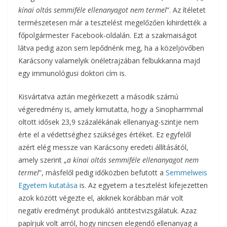
kínai oltás semmiféle ellenanyagot nem termel
”. Az ítéletet
természetesen már a tesztelést megelőzően kihirdették a
főpolgármester Facebook-oldalán.
Ezt a szakmaiságot
látva pedig azon sem lepődnénk meg, ha a közeljövőben
Karácsony valamelyik önéletrajzában felbukkanna majd
egy immunológusi doktori cím is.
Kisvártatva aztán megérkezett a második számú
végeredmény is, amely kimutatta, hogy a Sinopharmmal
oltott idősek 23,9 százalékának ellenanyag-szintje nem
érte el a védettséghez szükséges értéket. Ez egyfelől
azért elég messze van Karácsony eredeti állításától,
amely szerint „
a kínai oltás semmiféle ellenanyagot nem
termel
”, másfelől pedig időközben befutott a
Semmelweis
Egyetem kutatása
is. Az egyetem a tesztelést kifejezetten
azok között végezte el, akiknek korábban már volt
negatív eredményt produkáló antitestvizsgálatuk. Azaz
papírjuk volt arról, hogy nincsen elegendő ellenanyag a