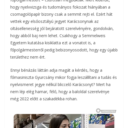
hogy nyelvvizsga és tudományos fokozat hiányában a
csomagolópapír bizony csak a semmit rejti el. Ezért hát
vettek egy elsőosztályú jegyet Karácsonynak az
oltásellenesség jól bejáratott szerelvényére, gondolván,
hogy abból baj nem lehet. Csakhogy a Semmelweis
Egyetem kutatása kisiklatta ezt a vonatot is, a
főpolgármesterről pedig bebizonyosodott, hogy egy újabb
területhez nem ért.
Ennyi bénázás láttán adja magát a kérdés, hogy a
főmasiniszta Gyurcsány mikor fogja leszállítani a tudás és
nyelvismeret jegye nélkül bliccelő Karácsonyt? Mert ha
nem lép elég hamar, félő, hogy a baloldal szerelvénye
még 2022 előtt a szakadékba rohan.