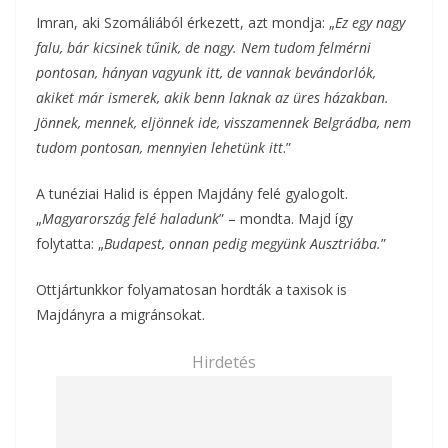
Imran, aki Szomáliából érkezett, azt mondja: „
Ez egy nagy
falu, bár kicsinek tűnik, de nagy. Nem tudom felmérni
pontosan, hányan vagyunk itt, de vannak bevándorlók,
akiket már ismerek, akik benn laknak az üres házakban.
Jönnek, mennek, eljönnek ide, visszamennek Belgrádba, nem
tudom pontosan, mennyien lehetünk itt
.”
A tunéziai Halid is éppen Majdány felé gyalogolt.
„
Magyarország felé haladunk
” – mondta. Majd így
folytatta: „
Budapest, onnan pedig megyünk Ausztriába.
”
Ottjártunkkor folyamatosan hordták a taxisok is
Majdányra a migránsokat.
Hirdetés