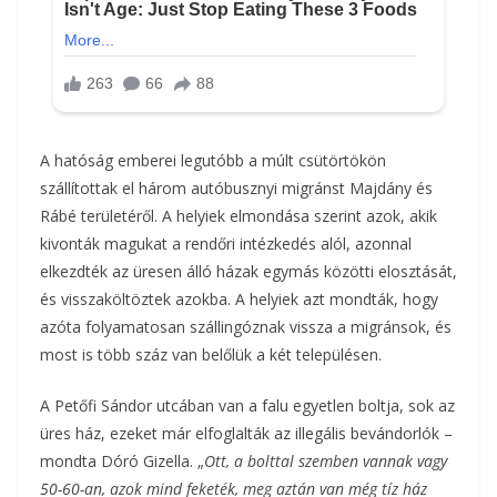
A hatóság emberei legutóbb a múlt csütörtökön
szállítottak el három autóbusznyi migránst Majdány és
Rábé területéről. A helyiek elmondása szerint azok, akik
kivonták magukat a rendőri intézkedés alól, azonnal
elkezdték az üresen álló házak egymás közötti elosztását,
és visszaköltöztek azokba. A helyiek azt mondták, hogy
azóta folyamatosan szállingóznak vissza a migránsok, és
most is több száz van belőlük a két településen.
A Petőfi Sándor utcában van a falu egyetlen boltja, sok az
üres ház, ezeket már elfoglalták az illegális bevándorlók –
mondta Dóró Gizella. „
Ott, a bolttal szemben vannak vagy
50-60-an, azok mind feketék, meg aztán van még tíz ház