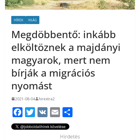
HÍREK
VILÁG
Megdöbbentő: inkább
elköltöznek a majdányi
magyarok, mert nem
bírják a migrációs
nyomást
2021-08-04
hirextra2
F
T
V
E
O
ac
w
K
m
ss
e
itt
ai
za
Hirdetés