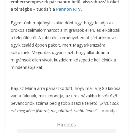
embercsempészek pár napon belül visszahozzák őket
a térségbe – tudósít a
Pannon RTV.
Egyre több majdányi család dönt úgy, hogy feladja az
örökös szélmalomharcot a migránsok ellen, és elköltözik
a településről. A jobb élet reményében ottjártunkkor az
egyik család éppen pakolt, mert Magyarkanizsára
költöznek. Megunták ugyanis azt, hogy állandóan a
migránsok ellen vívott küzdelem közepette kell élniük a
mindennapjaikat.
Bajúsz Mária arra panaszkodott, hogy már alig 80 lakosa
van a falunak, mint mondja, az üres házakba beköltöző
bevándorlók száma pedig több százra tehető. „
Kicsit sok,
ezt meg kéne fékezni, megállítani, szebb lenne
” – mondja.
Hirdetés