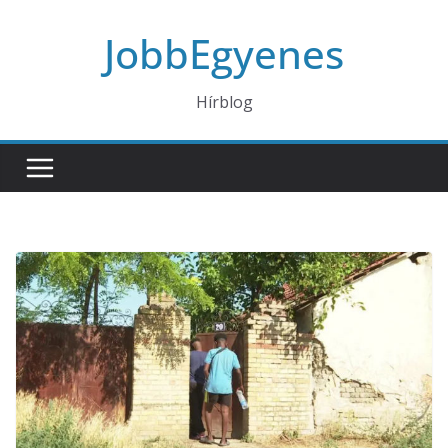
Skip
JobbEgyenes
to
content
Hírblog