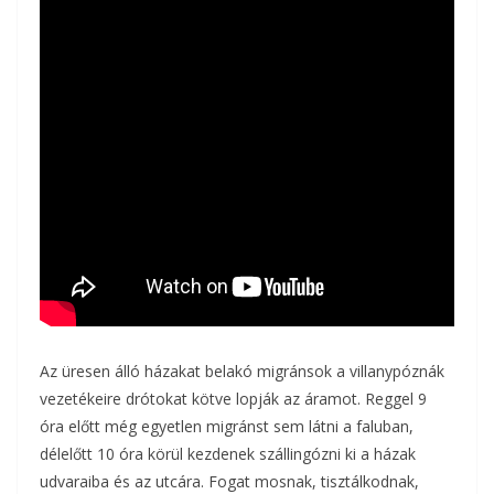
Az üresen álló házakat belakó migránsok a villanypóznák
vezetékeire drótokat kötve lopják az áramot. Reggel 9
óra előtt még egyetlen migránst sem látni a faluban,
délelőtt 10 óra körül kezdenek szállingózni ki a házak
udvaraiba és az utcára. Fogat mosnak, tisztálkodnak,