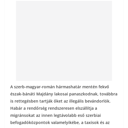
b
er
l
m
o
e
o
g
k
A szerb-magyar-román hármashatár mentén fekvő
észak-bánáti Majdány lakosai panaszkodnak, továbbra
is rettegésben tartják őket az illegális bevándorlók.
Habár a rendőrség rendszeresen elszállítja a
migránsokat az innen legtávolabb eső szerbiai
befogadóközpontok valamelyikébe, a taxisok és az