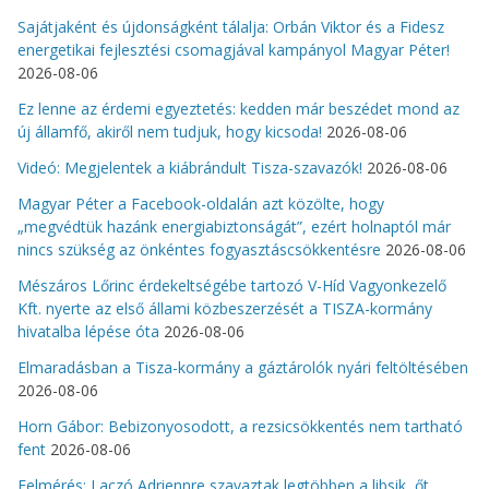
Sajátjaként és újdonságként tálalja: Orbán Viktor és a Fidesz
energetikai fejlesztési csomagjával kampányol Magyar Péter!
2026-08-06
Ez lenne az érdemi egyeztetés: kedden már beszédet mond az
új államfő, akiről nem tudjuk, hogy kicsoda!
2026-08-06
Videó: Megjelentek a kiábrándult Tisza-szavazók!
2026-08-06
Magyar Péter a Facebook-oldalán azt közölte, hogy
„megvédtük hazánk energiabiztonságát”, ezért holnaptól már
nincs szükség az önkéntes fogyasztáscsökkentésre
2026-08-06
Mészáros Lőrinc érdekeltségébe tartozó V-Híd Vagyonkezelő
Kft. nyerte az első állami közbeszerzését a TISZA-kormány
hivatalba lépése óta
2026-08-06
Elmaradásban a Tisza-kormány a gáztárolók nyári feltöltésében
2026-08-06
Horn Gábor: Bebizonyosodott, a rezsicsökkentés nem tartható
fent
2026-08-06
Felmérés: Laczó Adriennre szavaztak legtöbben a libsik, őt