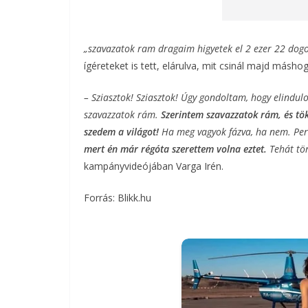
„szavazatok ram dragaim higyetek el 2 ezer 22 dogos
ígéreteket is tett, elárulva, mit csinál majd másho
– Sziasztok! Sziasztok! Úgy gondoltam, hogy elindulo
szavazzatok rám.
Szerintem szavazzatok rám, és tök
szedem a világot!
Ha meg vagyok fázva, ha nem. Pers
mert én már régóta szerettem volna eztet.
Tehát tö
kampányvideójában Varga Irén.
Forrás: Blikk.hu