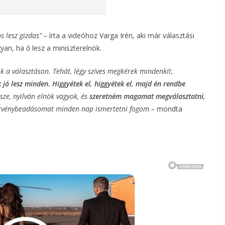
 lesz gizdas” –
írta a videóhoz Varga Irén, aki már választási
gyan, ha ő lesz a miniszterelnök.
k a választáson. Tehát, légy szíves megkérek mindenkit,
 jó lesz minden. Higgyétek el, higgyétek el, majd én rendbe
ze, nyilván elnök vagyok, és
szeretném magamat megválasztatni,
rvénybeadásomat minden nap ismertetni fogom –
mondta