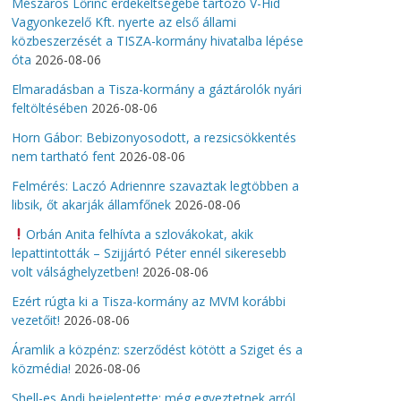
Mészáros Lőrinc érdekeltségébe tartozó V-Híd
Vagyonkezelő Kft. nyerte az első állami
közbeszerzését a TISZA-kormány hivatalba lépése
óta
2026-08-06
Elmaradásban a Tisza-kormány a gáztárolók nyári
feltöltésében
2026-08-06
Horn Gábor: Bebizonyosodott, a rezsicsökkentés
nem tartható fent
2026-08-06
Felmérés: Laczó Adriennre szavaztak legtöbben a
libsik, őt akarják államfőnek
2026-08-06
Orbán Anita felhívta a szlovákokat, akik
lepattintották – Szijjártó Péter ennél sikeresebb
volt válsághelyzetben!
2026-08-06
Ezért rúgta ki a Tisza-kormány az MVM korábbi
vezetőit!
2026-08-06
Áramlik a közpénz: szerződést kötött a Sziget és a
közmédia!
2026-08-06
Shell-es Andi bejelentette: még egyeztetnek arról,