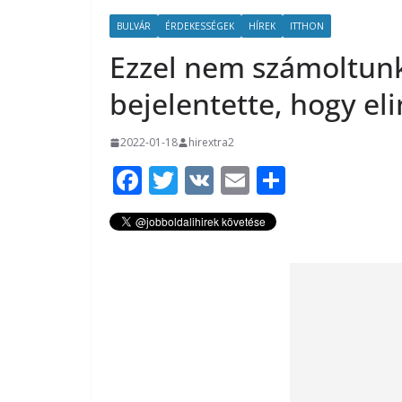
BULVÁR
ÉRDEKESSÉGEK
HÍREK
ITTHON
Ezzel nem számoltunk
bejelentette, hogy el
2022-01-18
hirextra2
F
T
V
E
O
ac
w
K
m
ss
e
itt
ai
za
b
er
l
m
o
e
o
g
k