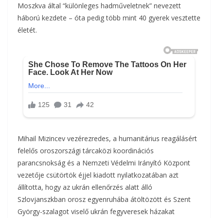
Moszkva által “különleges hadműveletnek” nevezett
háború kezdete – óta pedig több mint 40 gyerek vesztette
életét.
Mihail Mizincev vezérezredes, a humanitárius reagálásért
felelős oroszországi tárcaközi koordinációs
parancsnokság és a Nemzeti Védelmi Irányító Központ
vezetője csütörtök éjjel kiadott nyilatkozatában azt
állította, hogy az ukrán ellenőrzés alatt álló
Szlovjanszkban orosz egyenruhába átöltözött és Szent
György-szalagot viselő ukrán fegyveresek házakat