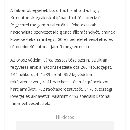
A tábornok egyebek között azt is állította, hogy
Kramatorszk egyik iskolájában föld-föld precíziós
fegyverrel megsemmisítették a “feketeszázak”
nacionalista szervezet ideiglenes állomáshelyét, aminek
következtében mintegy 300 ember életét vesztette, és
több mint 40 katonai jármű megsemmisült.
Az orosz védelmi tárca összesítése szerint az ukrán
fegyveres erők a háború kezdete óta 260 repülőgépet,
144 helikoptert, 1589 drónt, 357 légvédelmi
rakétarendszert, 4141 harckocsit és más páncélozott
harcjárművet, 762 rakétasorozatvetőt, 3176 tüzérségi
löveget és aknavetőt, valamint 4453 speciális katonai
járművet veszítettek.
Hirdetés