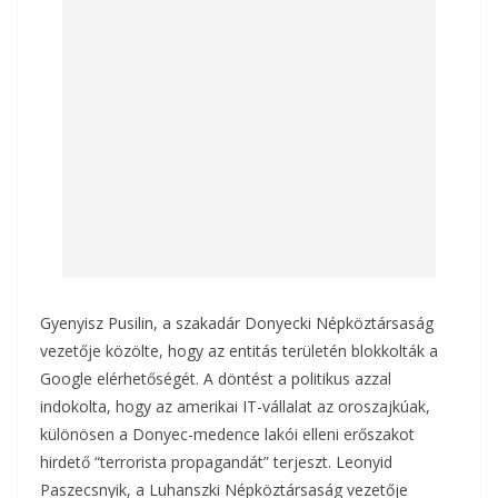
Gyenyisz Pusilin, a szakadár Donyecki Népköztársaság
vezetője közölte, hogy az entitás területén blokkolták a
Google elérhetőségét. A döntést a politikus azzal
indokolta, hogy az amerikai IT-vállalat az oroszajkúak,
különösen a Donyec-medence lakói elleni erőszakot
hirdető “terrorista propagandát” terjeszt. Leonyid
Paszecsnyik, a Luhanszki Népköztársaság vezetője