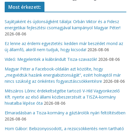
Most érkezett:
Sajátjaként és újdonságként tálalja: Orbán Viktor és a Fidesz
energetikai fejlesztési csomagjával kampányol Magyar Péter!
2026-08-06
Ez lenne az érdemi egyeztetés: kedden már beszédet mond az
új államfő, akiről nem tudjuk, hogy kicsoda!
2026-08-06
Videó: Megjelentek a kiábrándult Tisza-szavazók!
2026-08-06
Magyar Péter a Facebook-oldalán azt közölte, hogy
„megvédtük hazánk energiabiztonságát”, ezért holnaptól már
nincs szükség az önkéntes fogyasztáscsökkentésre
2026-08-06
Mészáros Lőrinc érdekeltségébe tartozó V-Híd Vagyonkezelő
Kft. nyerte az első állami közbeszerzését a TISZA-kormány
hivatalba lépése óta
2026-08-06
Elmaradásban a Tisza-kormány a gáztárolók nyári feltöltésében
2026-08-06
Horn Gábor: Bebizonyosodott, a rezsicsökkentés nem tartható