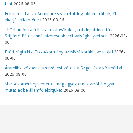
fent
2026-08-06
Felmérés: Laczó Adriennre szavaztak legtöbben a libsik, őt
akarják államfőnek
2026-08-06
Orbán Anita felhívta a szlovákokat, akik lepattintották –
Szijjártó Péter ennél sikeresebb volt válsághelyzetben!
2026-08-
06
Ezért rúgta ki a Tisza-kormány az MVM korábbi vezetőit!
2026-
08-06
Áramlik a közpénz: szerződést kötött a Sziget és a közmédia!
2026-08-06
Shell-es Andi bejelentette: még egyeztetnek arról, hogyan
mutatják be államfőjelöltjüket
2026-08-06