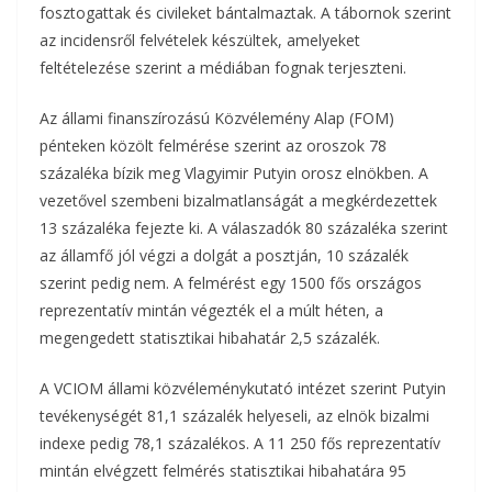
fosztogattak és civileket bántalmaztak. A tábornok szerint
az incidensről felvételek készültek, amelyeket
feltételezése szerint a médiában fognak terjeszteni.
Az állami finanszírozású Közvélemény Alap (FOM)
pénteken közölt felmérése szerint az oroszok 78
százaléka bízik meg Vlagyimir Putyin orosz elnökben. A
vezetővel szembeni bizalmatlanságát a megkérdezettek
13 százaléka fejezte ki. A válaszadók 80 százaléka szerint
az államfő jól végzi a dolgát a posztján, 10 százalék
szerint pedig nem. A felmérést egy 1500 fős országos
reprezentatív mintán végezték el a múlt héten, a
megengedett statisztikai hibahatár 2,5 százalék.
A VCIOM állami közvéleménykutató intézet szerint Putyin
tevékenységét 81,1 százalék helyeseli, az elnök bizalmi
indexe pedig 78,1 százalékos. A 11 250 fős reprezentatív
mintán elvégzett felmérés statisztikai hibahatára 95