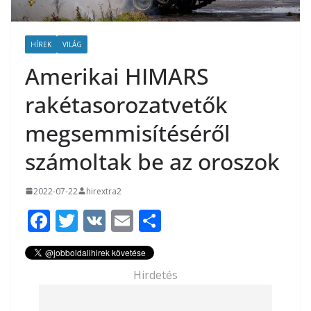
HÍREK
VILÁG
Amerikai HIMARS
rakétasorozatvetők
megsemmisítéséről
számoltak be az oroszok
2022-07-22
hirextra2
F
T
V
E
O
ac
w
K
m
ss
e
itt
ai
za
Hirdetés
b
er
l
m
o
e