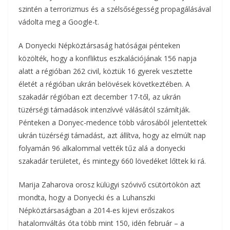
szintén a terrorizmus és a szélsőségesség propagálásával
vádolta meg a Google-t.
A Donyecki Népköztársaság hatóságai pénteken
közölték, hogy a konfliktus eszkalációjának 156 napja
alatt a régióban 262 civil, köztük 16 gyerek vesztette
életét a régióban ukrán belövések következtében. A
szakadár régióban ezt december 17-től, az ukrán
tüzérségi támadások intenzívvé válásától számítják.
Pénteken a Donyec-medence több városából jelentettek
ukrán tüzérségi támadást, azt állítva, hogy az elmúlt nap
folyamán 96 alkalommal vették tűz alá a donyecki
szakadár területet, és mintegy 660 lövedéket lőttek ki rá.
Marija Zaharova orosz külügyi szóvivő csütörtökön azt
mondta, hogy a Donyecki és a Luhanszki
Népköztársaságban a 2014-es kijevi erőszakos
hatalomváltás óta több mint 150, idén február – a