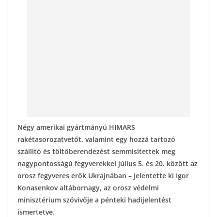
o
g
k
Négy amerikai gyártmányú HIMARS
rakétasorozatvetőt, valamint egy hozzá tartozó
szállító és töltőberendezést semmisítettek meg
nagypontosságú fegyverekkel július 5. és 20. között az
orosz fegyveres erők Ukrajnában – jelentette ki Igor
Konasenkov altábornagy, az orosz védelmi
minisztérium szóvivője a pénteki hadijelentést
ismertetve.