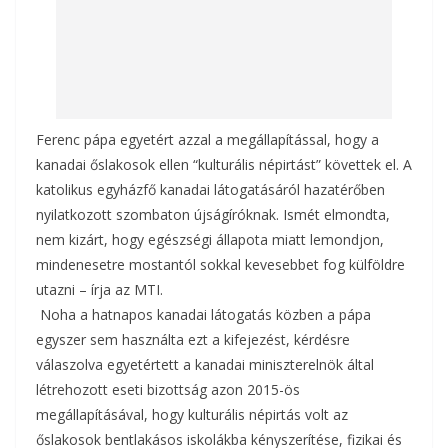
Ferenc pápa egyetért azzal a megállapítással, hogy a
kanadai őslakosok ellen “kulturális népirtást” követtek el. A
katolikus egyházfő kanadai látogatásáról hazatérőben
nyilatkozott szombaton újságíróknak. Ismét elmondta,
nem kizárt, hogy egészségi állapota miatt lemondjon,
mindenesetre mostantól sokkal kevesebbet fog külföldre
utazni – írja az MTI.
Noha a hatnapos kanadai látogatás közben a pápa
egyszer sem használta ezt a kifejezést, kérdésre
válaszolva egyetértett a kanadai miniszterelnök által
létrehozott eseti bizottság azon 2015-ös
megállapításával, hogy kulturális népirtás volt az
őslakosok bentlakásos iskolákba kényszerítése, fizikai és