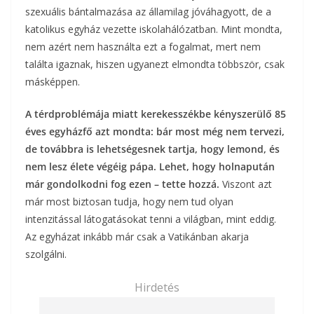
szexuális bántalmazása az államilag jóváhagyott, de a
katolikus egyház vezette iskolahálózatban. Mint mondta,
nem azért nem használta ezt a fogalmat, mert nem
találta igaznak, hiszen ugyanezt elmondta többször, csak
másképpen.
A térdproblémája miatt kerekesszékbe kényszerülő 85
éves egyházfő azt mondta: bár most még nem tervezi,
de továbbra is lehetségesnek tartja, hogy lemond, és
nem lesz élete végéig pápa. Lehet, hogy holnapután
már gondolkodni fog ezen – tette hozzá.
Viszont azt
már most biztosan tudja, hogy nem tud olyan
intenzitással látogatásokat tenni a világban, mint eddig.
Az egyházat inkább már csak a Vatikánban akarja
szolgálni.
Hirdetés