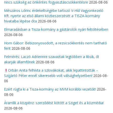
nincs szükség az önkéntes fogyasztáscsökkentésre
2026-08-06
Mészáros Lőrinc érdekeltségébe tartozó V-Híd Vagyonkezelő
Kft. nyerte az első állami közbeszerzését a TISZA-kormány
hivatalba lépése óta
2026-08-06
Elmaradásban a Tisza-kormány a gáztárolók nyári feltöltésében
2026-08-06
Horn Gábor: Bebizonyosodott, a rezsicsökkentés nem tartható
fent
2026-08-06
Felmérés: Laczó Adriennre szavaztak legtöbben a libsik, őt
akarják államfőnek
2026-08-06
Orbán Anita felhívta a szlovákokat, akik lepattintották –
Szijjártó Péter ennél sikeresebb volt válsághelyzetben!
2026-08-
06
Ezért rúgta ki a Tisza-kormány az MVM korábbi vezetőit!
2026-
08-06
Áramlik a közpénz: szerződést kötött a Sziget és a közmédia!
2026-08-06