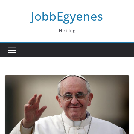
Skip
JobbEgyenes
to
content
Hírblog