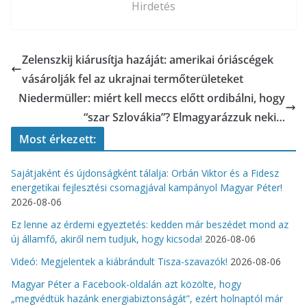
Hirdetés
Zelenszkij kiárusítja hazáját: amerikai óriáscégek
vásárolják fel az ukrajnai termőterületeket
Niedermüller: miért kell meccs előtt ordibálni, hogy
“szar Szlovákia”? Elmagyarázzuk neki…
Most érkezett:
Sajátjaként és újdonságként tálalja: Orbán Viktor és a Fidesz
energetikai fejlesztési csomagjával kampányol Magyar Péter!
2026-08-06
Ez lenne az érdemi egyeztetés: kedden már beszédet mond az
új államfő, akiről nem tudjuk, hogy kicsoda!
2026-08-06
Videó: Megjelentek a kiábrándult Tisza-szavazók!
2026-08-06
Magyar Péter a Facebook-oldalán azt közölte, hogy
„megvédtük hazánk energiabiztonságát”, ezért holnaptól már