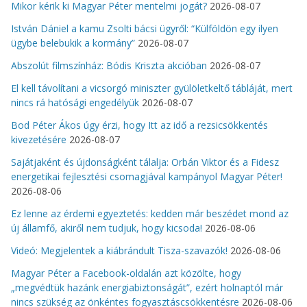
Mikor kérik ki Magyar Péter mentelmi jogát?
2026-08-07
István Dániel a kamu Zsolti bácsi ügyről: “Külföldön egy ilyen
ügybe belebukik a kormány”
2026-08-07
Abszolút filmszínház: Bódis Kriszta akcióban
2026-08-07
El kell távolítani a vicsorgó miniszter gyülöletkeltő tábláját, mert
nincs rá hatósági engedélyük
2026-08-07
Bod Péter Ákos úgy érzi, hogy Itt az idő a rezsicsökkentés
kivezetésére
2026-08-07
Sajátjaként és újdonságként tálalja: Orbán Viktor és a Fidesz
energetikai fejlesztési csomagjával kampányol Magyar Péter!
2026-08-06
Ez lenne az érdemi egyeztetés: kedden már beszédet mond az
új államfő, akiről nem tudjuk, hogy kicsoda!
2026-08-06
Videó: Megjelentek a kiábrándult Tisza-szavazók!
2026-08-06
Magyar Péter a Facebook-oldalán azt közölte, hogy
„megvédtük hazánk energiabiztonságát”, ezért holnaptól már
nincs szükség az önkéntes fogyasztáscsökkentésre
2026-08-06