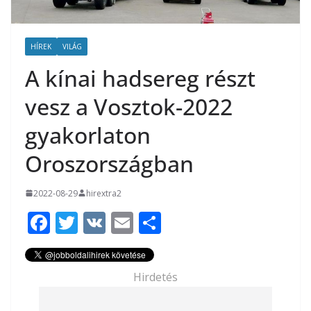
HÍREK
VILÁG
A kínai hadsereg részt
vesz a Vosztok-2022
gyakorlaton
Oroszországban
2022-08-29
hirextra2
F
T
V
E
O
ac
w
K
m
ss
e
itt
ai
za
Hirdetés
b
er
l
m