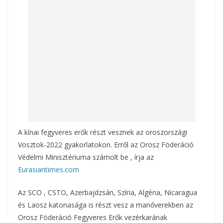
o
e
o
g
k
A kínai fegyveres erők részt vesznek az oroszországi
Vosztok-2022 gyakorlatokon. Erről az Orosz Föderáció
Védelmi Minisztériuma számolt be , írja az
Eurasiantimes.com
Az SCO , CSTO, Azerbajdzsán, Szíria, Algéria, Nicaragua
és Laosz katonasága is részt vesz a manőverekben az
Orosz Föderáció Fegyveres Erők vezérkarának