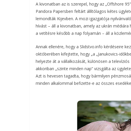
A kivonatban az is szerepel, hogy az „Offshore 9
Pandora Papersben feltárt állítólagos kétes ügylete
lemondták Kijevben. A mozi igazgatója nyilvánvaló
hívást – áll a kivonatban, amely az ukrán médiára
a vetítésre később a nap folyamán – áll a közlem
Annak ellenére, hogy a Slidstvo.info kérdéseire ke
októberében kifejtette, hogy „a „Janukovics-időkbe
helyezte át a vállalkozását, különösen a televíziós
akkoriban „szinte minden nap” vizsgálta az ügylete
Azt is hevesen tagadta, hogy bármilyen pénzmosásb
minden alkalommal befizette-e az összes esedéke