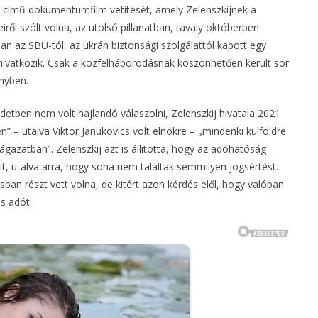
5” című dokumentumfilm vetítését, amely Zelenszkijnek a
iről szólt volna, az utolsó pillanatban, tavaly októberben
an az SBU-tól, az ukrán biztonsági szolgálattól kapott egy
 hivatkozik. Csak a közfelháborodásnak köszönhetően került sor
ényben.
zdetben nem volt hajlandó válaszolni, Zelenszkij hivatala 2021
n” – utalva Viktor Janukovics volt elnökre – „mindenki külföldre
 ágazatban”. Zelenszkij azt is állította, hogy az adóhatóság
it, utalva arra, hogy soha nem találtak semmilyen jogsértést.
an részt vett volna, de kitért azon kérdés elől, hogy valóban
s adót.