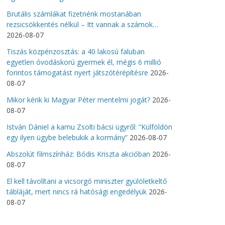
Brutális számlákat fizetnénk mostanában
rezsicsökkentés nélkül – Itt vannak a számok…
2026-08-07
Tiszás közpénzosztás: a 40 lakosú faluban
egyetlen óvodáskorú gyermek él, mégis 6 millió
forintos támogatást nyert játszótérépítésre
2026-
08-07
Mikor kérik ki Magyar Péter mentelmi jogát?
2026-
08-07
István Dániel a kamu Zsolti bácsi ügyről: “Külföldön
egy ilyen ügybe belebukik a kormány”
2026-08-07
Abszolút filmszínház: Bódis Kriszta akcióban
2026-
08-07
El kell távolítani a vicsorgó miniszter gyülöletkeltő
tábláját, mert nincs rá hatósági engedélyük
2026-
08-07