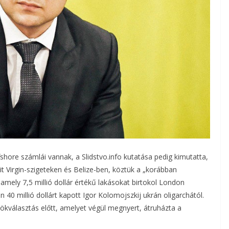
shore számlái vannak, a Slidstvo.info kutatása pedig kimutatta,
t Virgin-szigeteken és Belize-ben, köztük a „korábban
 amely 7,5 millió dollár értékű lakásokat birtokol London
n 40 millió dollárt kapott Igor Kolomojszkij ukrán oligarchától.
nökválasztás előtt, amelyet végül megnyert, átruházta a