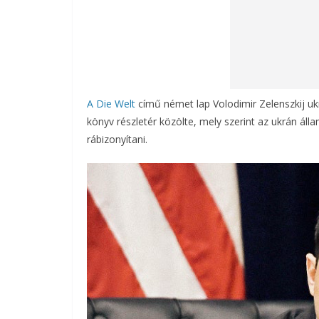
A Die Welt
című német lap Volodimir Zelenszkij ukr
könyv részletér közölte, mely szerint az ukrán álla
rábizonyítani.