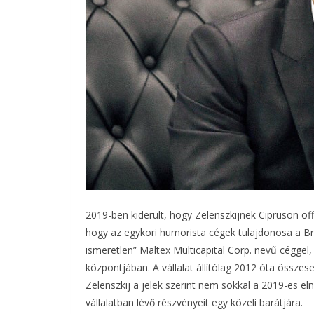
2019-ben kiderült, hogy Zelenszkijnek Cipruson off
hogy az egykori humorista cégek tulajdonosa a Bri
ismeretlen” Maltex Multicapital Corp. nevű céggel,
központjában. A vállalat állítólag 2012 óta összese
Zelenszkij a jelek szerint nem sokkal a 2019-es el
vállalatban lévő részvényeit egy közeli barátjára.