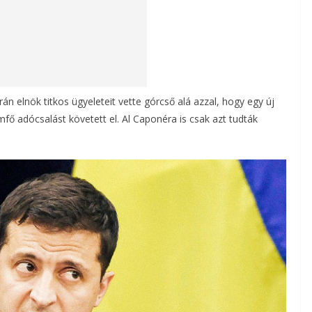
án elnök titkos ügyeleteit vette górcső alá azzal, hogy egy új
mfő adócsalást követett el. Al Caponéra is csak azt tudták