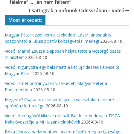
félelme” … „én nem féltem”
Csattogtak a pofonok Odesszában – videó
Most érkezett:
Magyar Péter ezzel nem dicsekedett: Lázár Jánosnak is
köszönhető a júliusi pozitív költségvetési mérleg!
2026-08-10
Videó: Máthé Zsuzsa alaposan helyre tette a vicsorgó tiszás
minisztert
2026-08-10
Videó: Kigúnyolta egy baki miatt a két új fideszes képviselőt
Magyar Péter
2026-08-10
Videó: ismét botrányosan viselkedett Magyar Péter a
Parlamentben
2026-08-10
Megérte? Csatári milliárdokat ígért a választókerületének,
aprópénz lett a vége
2026-08-10
Videó: önmagából kikelve ordibált Bujdosó Andrea, a TISZA
frakcióvezetője a Mi Hazánk elnökével!
2026-08-10
Bóka János a parlamentben: Akkor nézzük meg az igazságot