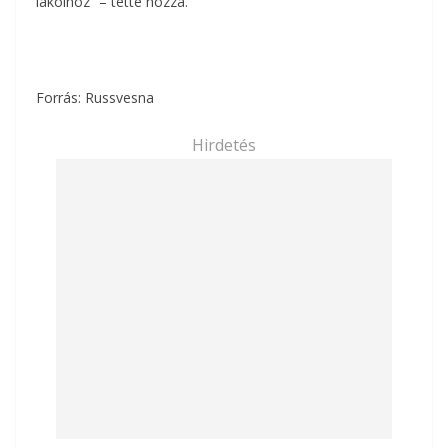
lakóihoz” – tette hozzá.
Forrás: Russvesna
Hirdetés