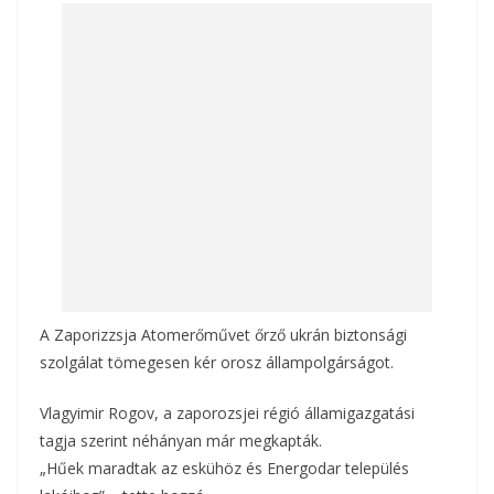
b
er
l
m
o
e
o
g
k
A Zaporizzsja Atomerőművet őrző ukrán biztonsági
szolgálat tömegesen kér orosz állampolgárságot.
Vlagyimir Rogov, a zaporozsjei régió államigazgatási
tagja szerint néhányan már megkapták.
„Hűek maradtak az eskühöz és Energodar település