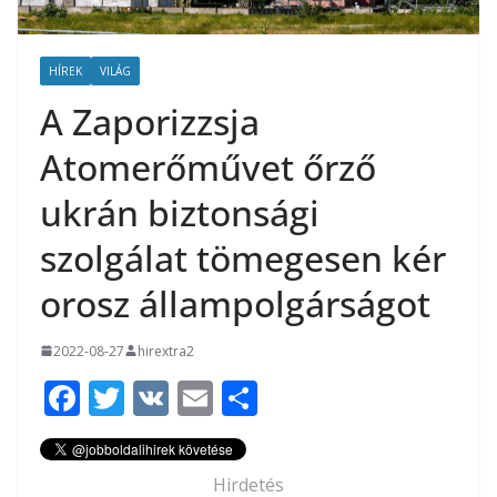
HÍREK
VILÁG
A Zaporizzsja
Atomerőművet őrző
ukrán biztonsági
szolgálat tömegesen kér
orosz állampolgárságot
2022-08-27
hirextra2
F
T
V
E
O
ac
w
K
m
ss
e
itt
ai
za
Hirdetés