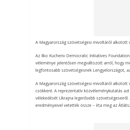
A Magyarország szövetségesi mivoltáról alkotott 
Az Ilko Kucheriv Democratic Initiatives Foundation
véleménye jelentősen megváltozott arról, hogy m
legfontosabb szövetségesnek Lengyelországot, az 
A Magyarország szövetségesi mivoltáról alkotott 
csökkent. A reprezentatív közvéleménykutatás azt
vélekedését Ukrajna legerősebb szövetségeseiről.
eredményeivel vetették össze − írta meg az Átláts