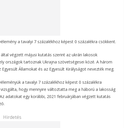
vélemény a tavalyi 7 százalékhoz képest 0 százalékra csökkent.
 által végzett májusi kutatás szerint az ukrán lakosok
ely országok tartoznak Ukrajna szövetségesei közé. A három
Egyesült Államokat és az Egyesült Királyságot nevezték meg.
véleményük a tavalyi 7 százalékhoz képest 0 százalékra
 vizsgálta, hogy mennyire változtatta meg a háború a lakosság
 Az adatokat egy korábbi, 2021 februárjában végzett kutatás
zó.
Hirdetés