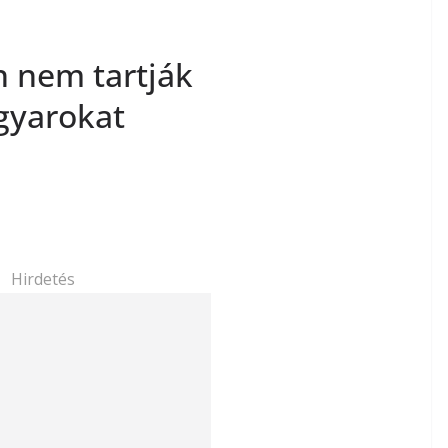
n nem tartják
gyarokat
Hirdetés