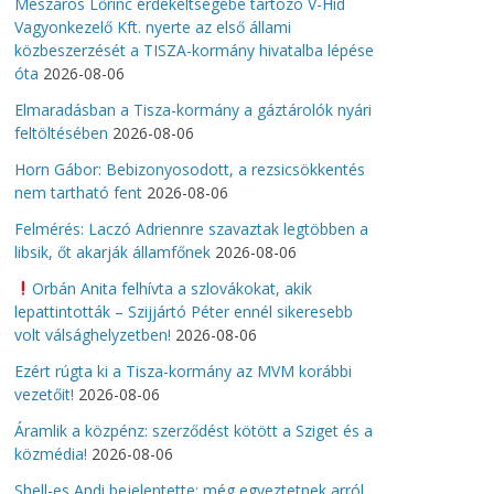
Mészáros Lőrinc érdekeltségébe tartozó V-Híd
Vagyonkezelő Kft. nyerte az első állami
közbeszerzését a TISZA-kormány hivatalba lépése
óta
2026-08-06
Elmaradásban a Tisza-kormány a gáztárolók nyári
feltöltésében
2026-08-06
Horn Gábor: Bebizonyosodott, a rezsicsökkentés
nem tartható fent
2026-08-06
Felmérés: Laczó Adriennre szavaztak legtöbben a
libsik, őt akarják államfőnek
2026-08-06
Orbán Anita felhívta a szlovákokat, akik
lepattintották – Szijjártó Péter ennél sikeresebb
volt válsághelyzetben!
2026-08-06
Ezért rúgta ki a Tisza-kormány az MVM korábbi
vezetőit!
2026-08-06
Áramlik a közpénz: szerződést kötött a Sziget és a
közmédia!
2026-08-06
Shell-es Andi bejelentette: még egyeztetnek arról,