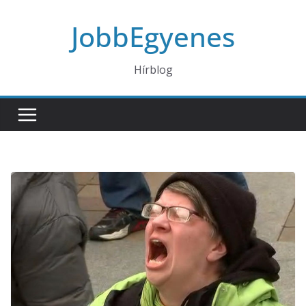
Skip
JobbEgyenes
to
content
Hírblog