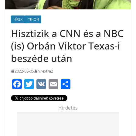
HÍREK
ITTHON
Hisztizik a CNN és a NBC
(is) Orbán Viktor Texas-i
beszéde után
2022-08-05
hirextra2
F
T
V
E
O
ac
w
K
m
ss
e
itt
ai
za
Hirdetés
b
er
l
m
o
e
o
g