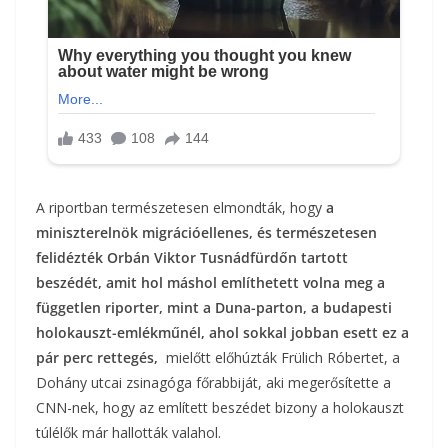
A riportban természetesen elmondták, hogy
a
miniszterelnök migrációellenes, és természetesen
felidézték Orbán Viktor Tusnádfürdőn tartott
beszédét, amit hol máshol említhetett volna meg a
független riporter, mint a Duna-parton, a budapesti
holokauszt-emlékműnél, ahol sokkal jobban esett ez a
pár perc rettegés,
mielőtt előhúzták Frülich Róbertet, a
Dohány utcai zsinagóga főrabbiját, aki megerősítette a
CNN-nek, hogy az említett beszédet bizony a holokauszt
túlélők már hallották valahol.