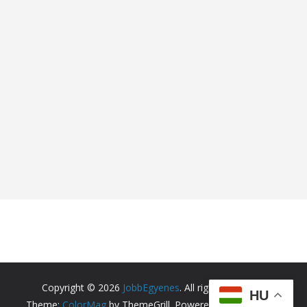
Copyright © 2026
JobbEgyenes
. All rights reserved.
HU
Theme:
ColorMag
by ThemeGrill. Powered by
WordPress
.