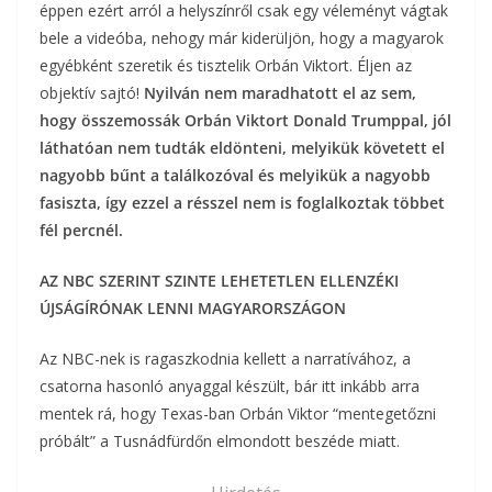
éppen ezért arról a helyszínről csak egy véleményt vágtak
bele a videóba, nehogy már kiderüljön, hogy a magyarok
egyébként szeretik és tisztelik Orbán Viktort. Éljen az
objektív sajtó!
Nyilván nem maradhatott el az sem,
hogy összemossák Orbán Viktort Donald Trumppal, jól
láthatóan nem tudták eldönteni, melyikük követett el
nagyobb bűnt a találkozóval és melyikük a nagyobb
fasiszta, így ezzel a résszel nem is foglalkoztak többet
fél percnél.
AZ NBC SZERINT SZINTE LEHETETLEN ELLENZÉKI
ÚJSÁGÍRÓNAK LENNI MAGYARORSZÁGON
Az NBC-nek is ragaszkodnia kellett a narratívához, a
csatorna hasonló anyaggal készült, bár itt inkább arra
mentek rá, hogy Texas-ban Orbán Viktor “mentegetőzni
próbált” a Tusnádfürdőn elmondott beszéde miatt.