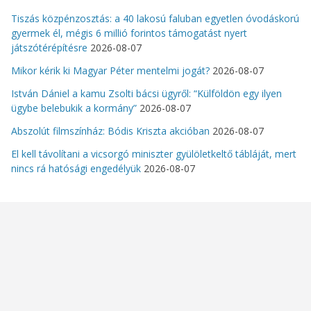
Tiszás közpénzosztás: a 40 lakosú faluban egyetlen óvodáskorú
gyermek él, mégis 6 millió forintos támogatást nyert
játszótérépítésre
2026-08-07
Mikor kérik ki Magyar Péter mentelmi jogát?
2026-08-07
István Dániel a kamu Zsolti bácsi ügyről: “Külföldön egy ilyen
ügybe belebukik a kormány”
2026-08-07
Abszolút filmszínház: Bódis Kriszta akcióban
2026-08-07
El kell távolítani a vicsorgó miniszter gyülöletkeltő tábláját, mert
nincs rá hatósági engedélyük
2026-08-07