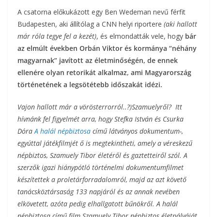
A csatorna előkukázott egy Ben Wedeman nevű férfit
Budapesten, aki állítólag a CNN helyi riportere
(aki hallott
már róla tegye fel a kezét)
, és elmondatták vele, hogy
bár
az elmúlt években Orbán Viktor és kormánya “néhány
magyarnak” javított az életminőségén, de ennek
ellenére olyan retorikát alkalmaz, ami Magyarország
történetének a legsötétebb időszakát idézi.
Vajon hallott már a vörösterrorról..?)Szamuelyről? Itt
hívnánk fel figyelmét arra, hogy Stefka István és Csurka
Dóra
A halál népbiztosa
című látványos dokumentum-,
egyúttal játékfilmjét ő is megtekintheti, amely a véreskezű
népbiztos, Szamuely Tibor életéről és gaztetteiről szól. A
szerzők igazi hiánypótló történelmi dokumentumfilmet
készítettek a proletárforradalomról, majd az azt követő
tanácsköztársaság 133 napjáról és az annak nevében
elkövetett, azóta pedig elhallgatott bűnökről. A halál
népbiztosa című film Szamuely Tibor népbiztos életpályáját