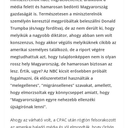
média felett és hamarosan bedönti Magyarország
gazdaságát is. Természetesen a miniszterelnök
személyén keresztül megpróbáltak beleszállni Donald
Trumpba (és/vagy fordítva), de az nem derült ki, hogy
melyikük a nagyobb diktátor, ahogy abban sem volt
konszenzus, hogy akkor végülis melyiküknek cikibb az
amerikai személyes találkozó, de a riport végére
megtudhattuk azt, hogy tulajdonképpen nem is olyan
rossz hely Magyarország, de hamarosan biztosan az
lesz. Értik, ugye? Az NBC kicsit erősebben próbált
fogalmazni, ők előszeretettel használták a
“melegellenes”, “migránsellenes” szavakat, amellett,
hogy elmorzsoltak egy könnycseppet amiatt, hogy
“Magyarországon egyre nehezebb ellenzéki
újságírónak lenni”.
Ahogy az várható volt, a CPAC után rögtön felsorakozott
az amerikai haladó média és jól elmondták, hogy
Orbán