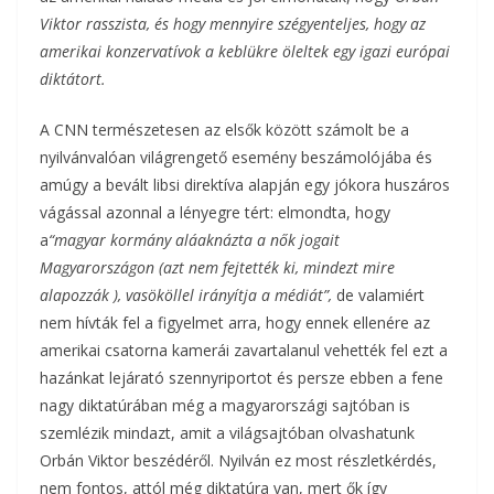
Viktor rasszista, és hogy mennyire szégyenteljes, hogy az
amerikai konzervatívok a keblükre öleltek egy igazi európai
diktátort.
A CNN természetesen az elsők között számolt be a
nyilvánvalóan világrengető esemény beszámolójába és
amúgy a bevált libsi direktíva alapján egy jókora huszáros
vágással azonnal a lényegre tért: elmondta, hogy
a
“magyar kormány aláaknázta a nők jogait
Magyarországon (azt nem fejtették ki, mindezt mire
alapozzák ), vasököllel irányítja a médiát”,
de valamiért
nem hívták fel a figyelmet arra, hogy ennek ellenére az
amerikai csatorna kamerái zavartalanul vehették fel ezt a
hazánkat lejárató szennyriportot és persze ebben a fene
nagy diktatúrában még a magyarországi sajtóban is
szemlézik mindazt, amit a világsajtóban olvashatunk
Orbán Viktor beszédéről. Nyilván ez most részletkérdés,
nem fontos, attól még diktatúra van, mert ők így