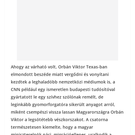
k
Ahogy az várható volt, Orbán Viktor Texas-ban
elmondott beszéde miatt vergődni és vonyítani
kezdtek a leghaladóbb nemzetközi médiumok is, a
CNN például egy ismeretlen budapesti tudósítóval
gyártatott le egy szívhez szólónak remélt, de
leginkább gyomorforgatóra sikerült anyagot arról,
miként csempészi vissza lassan Magyarországra Orbán
Viktor a legsötétebb vészkorszakot. A csatorna
természetesen kiemelte, hogy a magyar
miniszterelnök náci, migrációellenes, uralkodik a