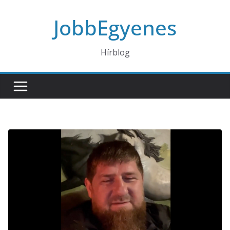
Skip
JobbEgyenes
to
content
Hírblog