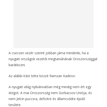
k
A csecsen vezér szerint jobban járna mindenki, ha a
nyugati országok vezetői megtanulnának Oroszországgal
barátkozni.
Az alábbi írást tette közzé Ramzan Kadirov:
A nyugati világ nyilvánvalóan még mindig nem ért egy
dolgot. A mai Oroszország nem Gorbacsov Uniója, és
nem Jelcin puccsra, deficitre és államcsődre épülő
területe.