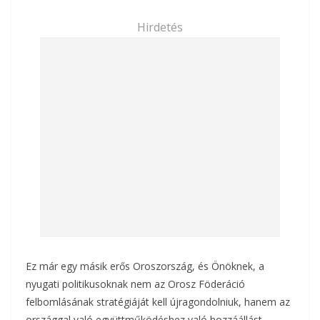
Hirdetés
Ez már egy másik erős Oroszország, és Önöknek, a
nyugati politikusoknak nem az Orosz Föderáció
felbomlásának stratégiáját kell újragondolniuk, hanem az
országgal való együttműködéshez való hozzáállást,