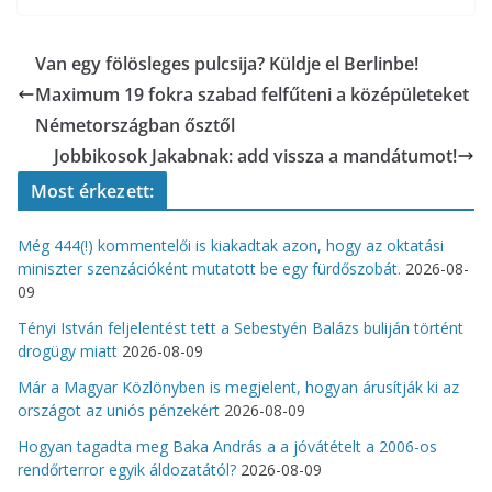
Van egy fölösleges pulcsija? Küldje el Berlinbe!
Maximum 19 fokra szabad felfűteni a középületeket
Németországban ősztől
Jobbikosok Jakabnak: add vissza a mandátumot!
Most érkezett:
Még 444(!) kommentelői is kiakadtak azon, hogy az oktatási
miniszter szenzációként mutatott be egy fürdőszobát.
2026-08-
09
Tényi István feljelentést tett a Sebestyén Balázs buliján történt
drogügy miatt
2026-08-09
Már a Magyar Közlönyben is megjelent, hogyan árusítják ki az
országot az uniós pénzekért
2026-08-09
Hogyan tagadta meg Baka András a a jóvátételt a 2006-os
rendőrterror egyik áldozatától?
2026-08-09