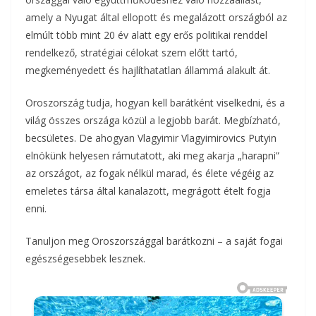
amely a Nyugat által ellopott és megalázott országból az
elmúlt több mint 20 év alatt egy erős politikai renddel
rendelkező, stratégiai célokat szem előtt tartó,
megkeményedett és hajlíthatatlan állammá alakult át.
Oroszország tudja, hogyan kell barátként viselkedni, és a
világ összes országa közül a legjobb barát. Megbízható,
becsületes. De ahogyan Vlagyimir Vlagyimirovics Putyin
elnökünk helyesen rámutatott, aki meg akarja „harapni”
az országot, az fogak nélkül marad, és élete végéig az
emeletes társa által kanalazott, megrágott ételt fogja
enni.
Tanuljon meg Oroszországgal barátkozni – a saját fogai
egészségesebbek lesznek.